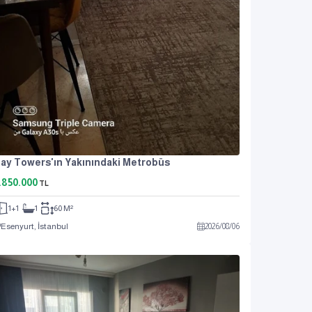
ay Towers'ın Yakınındaki Metrobüs
.850.000
TL
1+1
1
60 M²
Esenyurt, İstanbul
2026
/
08
/
06