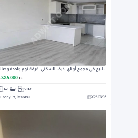
شقة للبيع في مجمع أوناي لايف السكني، غرفة نوم واحدة وصالة
.885.000
TL
1+1
1
60 M²
Esenyurt, İstanbul
2026
/
08
/
03