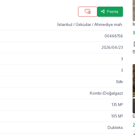
Paylaş
İstanbul / Üsküdar / Ahmediye mah.
3
00466156
2026
/
04
/
23
3
3
Sıfır
Kombi (Doğalgaz)
135 M²
105 M²
2
Dubleks