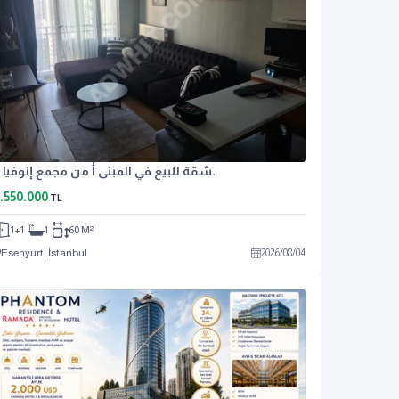
شقة للبيع في المبنى أ من مجمع إنوفيا 3.
.550.000
TL
1+1
1
60 M²
Esenyurt, İstanbul
2026
/
08
/
04