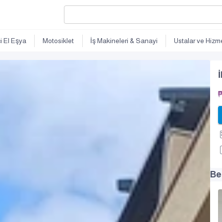
ci El Eşya
Motosiklet
İş Makineleri & Sanayi
Ustalar ve Hizme
İ
Be