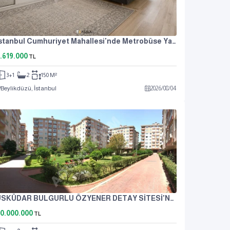
İstanbul Cumhuriyet Mahallesi'nde Metrobüse Yakın, Uygun Fiyatlı Satılık 3+1 Daire.
.619.000
TL
3+1
2
150 M²
Beylikdüzü, İstanbul
2026
/
08
/
04
ÜSKÜDAR BULGURLU ÖZYENER DETAY SİTESİ'NDE SATILIK 3+1 DAİRE
0.000.000
TL