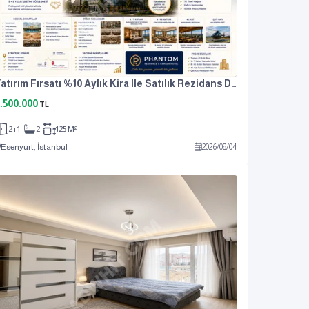
Yatırım Fırsatı %10 Aylık Kira Ile Satılık Rezidans Daire 2+1 Satılık
.500.000
TL
2+1
2
125 M²
Esenyurt, İstanbul
2026
/
08
/
04