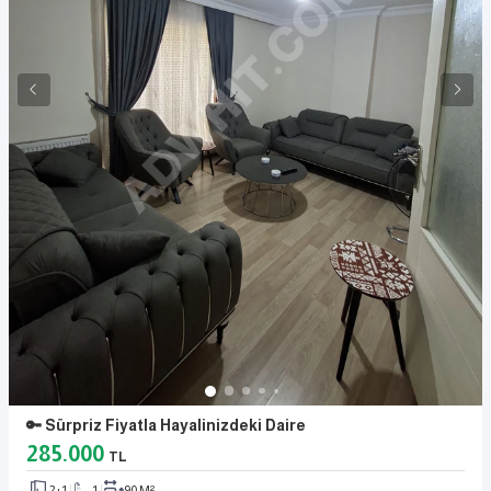
🔑 Sürpriz Fiyatla Hayalinizdeki Daire
285.000
TL
2+1
1
90 M²