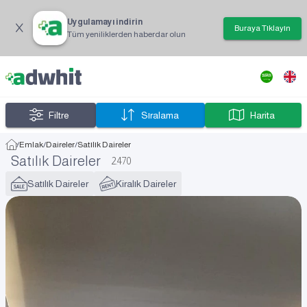
Uygulamayı indirin
Buraya Tıklayın
Tüm yeniliklerden haberdar olun
Filtre
Sıralama
Harita
/
Emlak
/
Daireler
/
Satılık Daireler
Satılık Daireler
2.470
Satılık Daireler
Kiralık Daireler