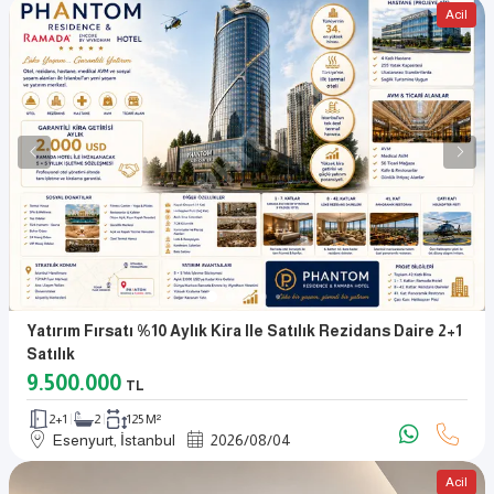
Acil
Yatırım Fırsatı %10 Aylık Kira Ile Satılık Rezidans Daire 2+1
Satılık
9.500.000
TL
2+1
2
125 M²
Esenyurt, İstanbul
2026
/
08
/
04
Acil