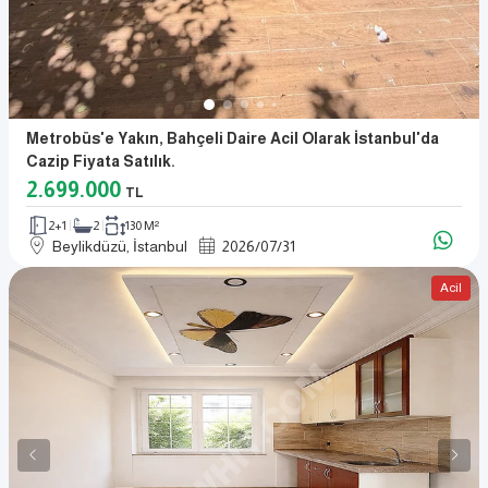
Metrobüs'e Yakın, Bahçeli Daire Acil Olarak İstanbul'da
Cazip Fiyata Satılık.
2.699.000
TL
2+1
2
130 M²
Beylikdüzü, İstanbul
2026
/
07
/
31
Acil