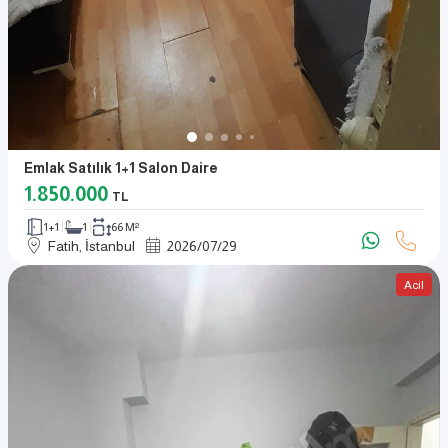
Emlak Satılık 1+1 Salon Daire
1.850.000
TL
1+1
1
66 M²
Fatih, İstanbul
2026
/
07
/
29
Acil