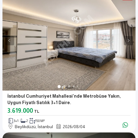
İstanbul Cumhuriyet Mahallesi'nde Metrobüse Yakın,
Uygun Fiyatlı Satılık 3+1 Daire.
3.619.000
TL
3+1
2
150 M²
Beylikdüzü, İstanbul
2026
/
08
/
04