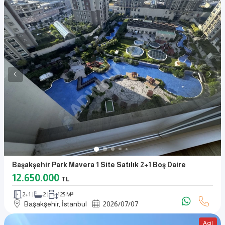
Başakşehir Park Mavera 1 Site Satılık 2+1 Boş Daire
12.650.000
TL
2+1
2
125 M²
Başakşehir, İstanbul
2026
/
07
/
07
Acil