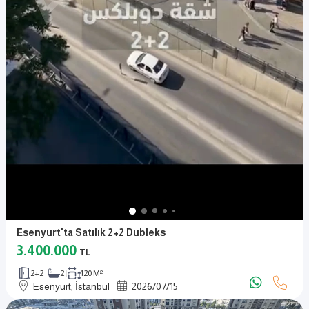
Esenyurt'ta Satılık 2+2 Dubleks
3.400.000
TL
2+2
2
120 M²
Esenyurt, İstanbul
2026
/
07
/
15