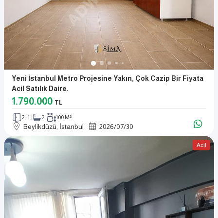
Yeni İstanbul Metro Projesine Yakın, Çok Cazip Bir Fiyata
Acil Satılık Daire.
1.790.000
TL
2+1
2
100 M²
Beylikdüzü, İstanbul
2026
/
07
/
30
Acil