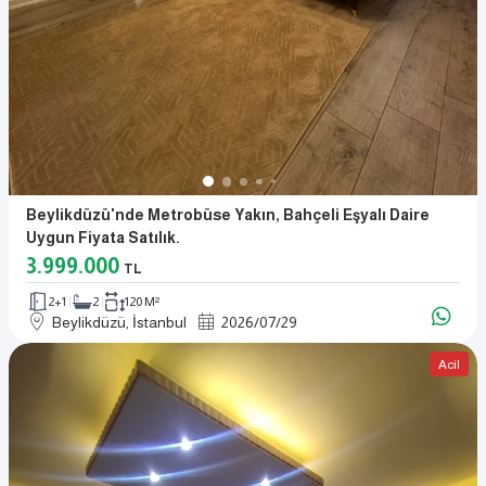
Beylikdüzü'nde Metrobüse Yakın, Bahçeli Eşyalı Daire
Uygun Fiyata Satılık.
3.999.000
TL
2+1
2
120 M²
Beylikdüzü, İstanbul
2026
/
07
/
29
Acil