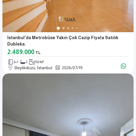
İstanbul'da Metrobüse Yakın Çok Cazip Fiyata Satılık
Dubleks.
2.489.000
TL
3+1
2
150 M²
Beylikdüzü, İstanbul
2026
/
07
/
19