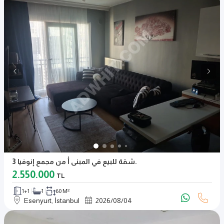
شقة للبيع في المبنى أ من مجمع إنوفيا 3.
2.550.000
TL
1+1
1
60 M²
Esenyurt, İstanbul
2026
/
08
/
04