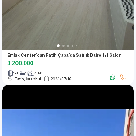
Emlak Center'dan Fatih Çapa'da Satılık Daire 1+1 Salon
3.200.000
TL
1+1
1
70 M²
Fatih, İstanbul
2026
/
07
/
16