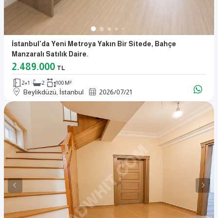
İstanbul'da Yeni Metroya Yakın Bir Sitede, Bahçe
Manzaralı Satılık Daire.
2.489.000
TL
2+1
2
100 M²
Beylikdüzü, İstanbul
2026
/
07
/
21