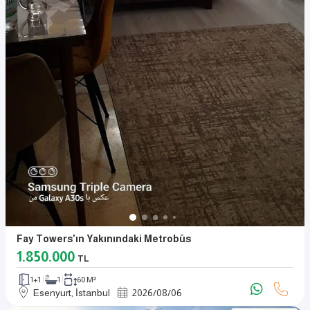
Fay Towers'ın Yakınındaki Metrobüs
1.850.000
TL
1+1
1
60 M²
Esenyurt, İstanbul
2026
/
08
/
06