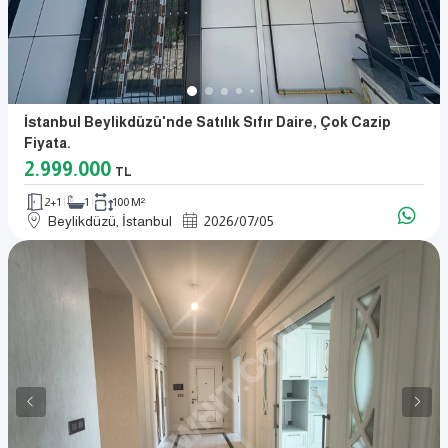
İstanbul Beylikdüzü'nde Satılık Sıfır Daire, Çok Cazip
Fiyata.
2.999.000
TL
2+1
1
100 M²
Beylikdüzü, İstanbul
2026
/
07
/
05