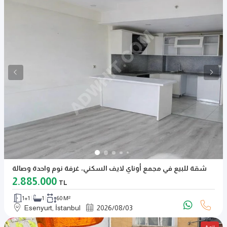
شقة للبيع في مجمع أوناي لايف السكني، غرفة نوم واحدة وصالة
2.885.000
TL
1+1
1
60 M²
Esenyurt, İstanbul
2026
/
08
/
03