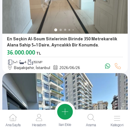
En Seçkin Al-Soum Sitelerinin Birinde 350 Metrekarelik
Alana Sahip 5+1 Daire, Ayrıcalıklı Bir Konumda.
36.000.000
TL
5+1
4
350 M²
Başakşehir, İstanbul
2026
/
06
/
26
İlan Ekle
Ana Sayfa
Hesabım
Arama
Kategori