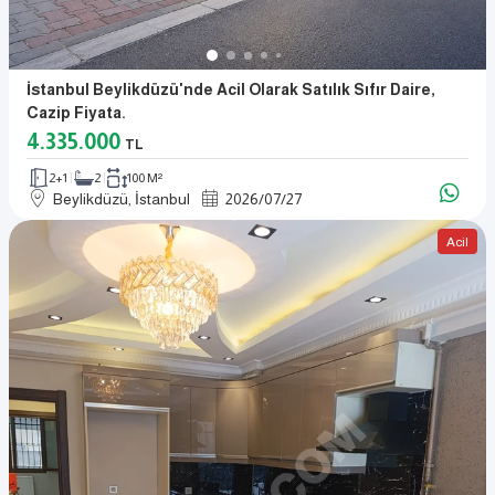
İstanbul Beylikdüzü'nde Acil Olarak Satılık Sıfır Daire,
Cazip Fiyata.
4.335.000
TL
2+1
2
100 M²
Beylikdüzü, İstanbul
2026
/
07
/
27
Acil