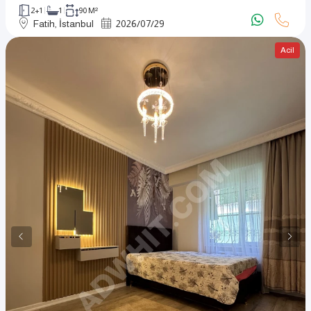
2+1
1
90 M²
Fatih, İstanbul
2026
/
07
/
29
Acil