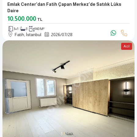
Emlak Center'dan Fatih Çapan Merkez'de Satılık Lüks
Daire
10.500.000
TL
3+1
3
140 M²
Fatih, İstanbul
2026
/
07
/
28
Acil