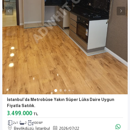
İstanbul'da Metrobüse Yakın Süper Lüks Daire Uygun
Fiyatla Satılık.
3.499.000
TL
2+1
2
100 M²
Beylikdüzü, İstanbul
2026
/
07
/
22