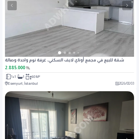
شقة للبيع في مجمع أوناي لايف السكني، غرفة نوم واحدة وصالة
2.885.000
TL
1+1
1
60 M²
Esenyurt, İstanbul
2026
/
08
/
03