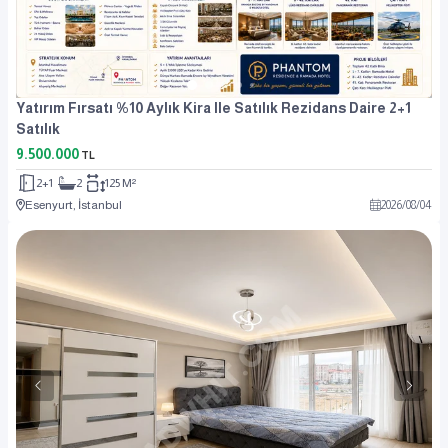
Yatırım Fırsatı %10 Aylık Kira Ile Satılık Rezidans Daire 2+1
Satılık
9.500.000
TL
2+1
2
125 M²
Esenyurt, İstanbul
2026
/
08
/
04