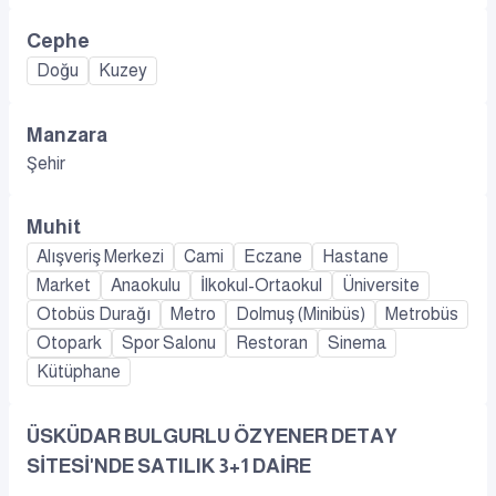
Cephe
Doğu
Kuzey
Manzara
Şehir
Muhit
Alışveriş Merkezi
Cami
Eczane
Hastane
Market
Anaokulu
İlkokul-Ortaokul
Üniversite
Otobüs Durağı
Metro
Dolmuş (Minibüs)
Metrobüs
Otopark
Spor Salonu
Restoran
Sinema
Kütüphane
ÜSKÜDAR BULGURLU ÖZYENER DETAY
SİTESİ'NDE SATILIK 3+1 DAİRE