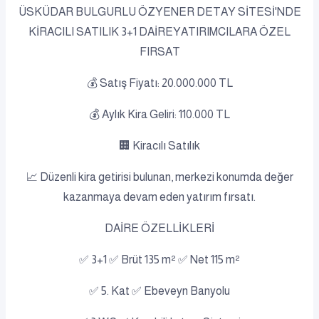
ÜSKÜDAR BULGURLU ÖZYENER DETAY SİTESİ'NDE
KİRACILI SATILIK 3+1 DAİREYATIRIMCILARA ÖZEL
FIRSAT
💰 Satış Fiyatı: 20.000.000 TL
💰 Aylık Kira Geliri: 110.000 TL
🏢 Kiracılı Satılık
📈 Düzenli kira getirisi bulunan, merkezi konumda değer
kazanmaya devam eden yatırım fırsatı.
DAİRE ÖZELLİKLERİ
✅ 3+1 ✅ Brüt 135 m² ✅ Net 115 m²
✅ 5. Kat ✅ Ebeveyn Banyolu