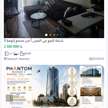
شقة للبيع في المبنى أ من مجمع إنوفيا 3.
2.550.000
TL
1+1
1
60 M²
Esenyurt, İstanbul
2026
/
08
/
04