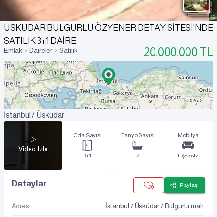
ÜSKÜDAR BULGURLU ÖZYENER DETAY SİTESİ'NDE
SATILIK 3+1 DAİRE
20.000.000
TL
Emlak
Daireler
Satılık
İstanbul / Üsküdar
Oda Sayısı
Banyo Sayısı
Mobilya
Video Izle
3+1
2
Eşyasız
Detaylar
Paylaş
Adres
İstanbul / Üsküdar / Bulgurlu mah.