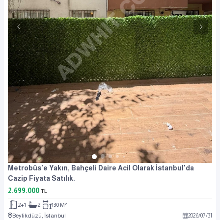
Metrobüs'e Yakın, Bahçeli Daire Acil Olarak İstanbul'da
Cazip Fiyata Satılık.
2.699.000
TL
2+1
2
130 M²
Beylikdüzü, İstanbul
2026
/
07
/
31