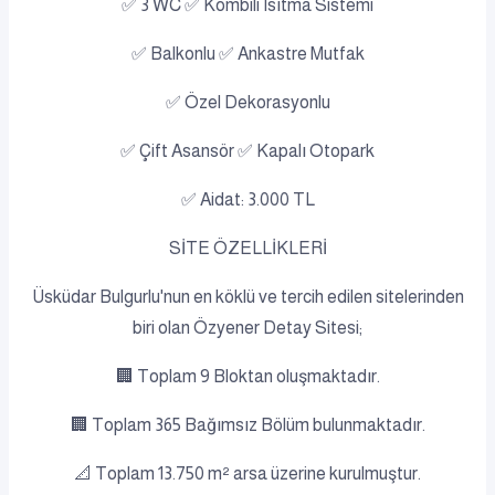
✅ 3 WC ✅ Kombili Isıtma Sistemi
✅ Balkonlu ✅ Ankastre Mutfak
✅ Özel Dekorasyonlu
✅ Çift Asansör ✅ Kapalı Otopark
✅ Aidat: 3.000 TL
SİTE ÖZELLİKLERİ
Üsküdar Bulgurlu'nun en köklü ve tercih edilen sitelerinden
biri olan Özyener Detay Sitesi;
🏢 Toplam 9 Bloktan oluşmaktadır.
🏢 Toplam 365 Bağımsız Bölüm bulunmaktadır.
📐 Toplam 13.750 m² arsa üzerine kurulmuştur.