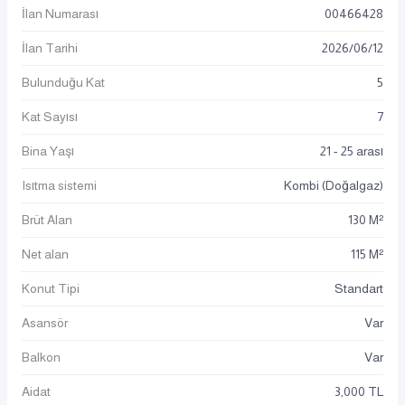
İlan Numarası
00466428
İlan Tarihi
2026
/
06
/
12
Bulunduğu Kat
5
Kat Sayısı
7
Bina Yaşı
21 - 25 arası
Isıtma sistemi
Kombi (Doğalgaz)
Brüt Alan
130 M²
Net alan
115 M²
Konut Tipi
Standart
Asansör
Var
Balkon
Var
Aidat
3,000 TL