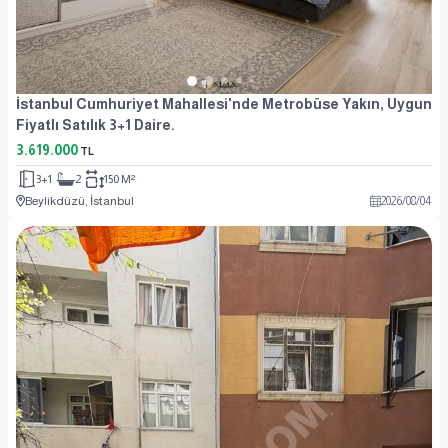
İstanbul Cumhuriyet Mahallesi'nde Metrobüse Yakın, Uygun
Fiyatlı Satılık 3+1 Daire.
3.619.000
TL
3+1
2
150 M²
Beylikdüzü, İstanbul
2026
/
08
/
04