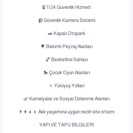
🔒 7/24 Güvenlik Hizmeti
📹 Güvenlik Kamera Sistemi
🚗 Kapalı Otopark
🌳 Bakımlı Peyzaj Alanları
🏀 Basketbol Sahası
🎠 Çocuk Oyun Alanları
🚶 Yürüyüş Yolları
🌿 Kamelyalar ve Sosyal Dinlenme Alanları
👨‍👩‍👧‍👦 Aile yaşamına uygun nezih site ortamı
YAPI VE TAPU BİLGİLERİ