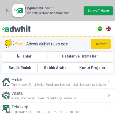
Uygulamayı indirin
Buraya Tıklayın
Tüm yeniliklerden haberdar olun
Yeni
Adwhit ekibini talep edin
Detaylar
İş ilanları
Ustalar ve Hizmetler
Satılık Emlak
Satılık Araba
Konut Projeleri
Emlak
Türkiye’deki En Iyi Emlak Fırsatlarını Keşfedin. Satılık Veya Kiralık Gayrimenkul Arayışınızda, Her Ihtiyaca Ve Bütçeye Uygun Ge
Vasıta
Araba, Motosiklet, Tekne, Yedek Parça, Aksesuar
Teknoloji
Bilgisayar, Cep Telefonu, Oyun Konsolu, Aksesuar