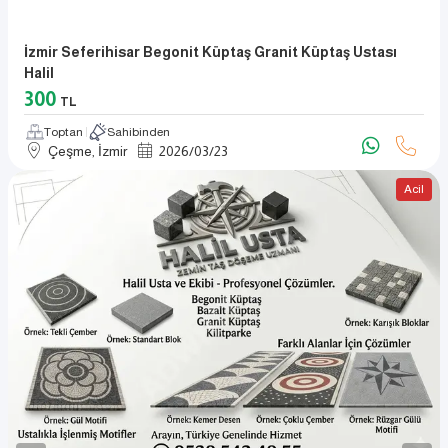
İzmir Seferihisar Begonit Küptaş Granit Küptaş Ustası
Halil
300
TL
Toptan
Sahibinden
Çeşme, İzmir
2026
/
03
/
23
Acil