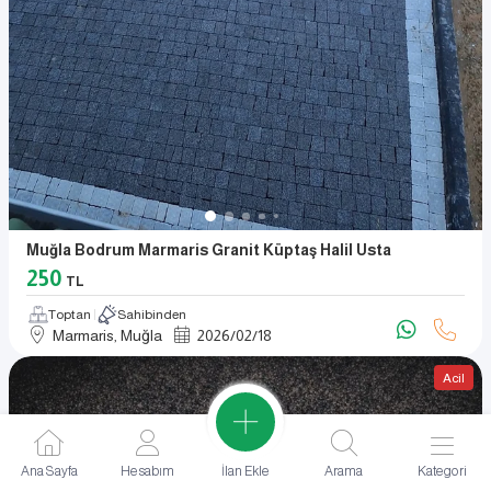
Muğla Bodrum Marmaris Granit Küptaş Halil Usta
250
TL
Toptan
Sahibinden
Marmaris, Muğla
2026
/
02
/
18
Acil
İlan Ekle
Ana Sayfa
Hesabım
Arama
Kategori