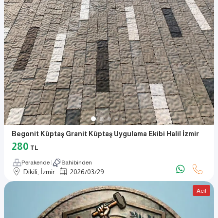
Begonit Küptaş Granit Küptaş Uygulama Ekibi Halil İzmir
280
TL
Perakende
Sahibinden
Dikili, İzmir
2026
/
03
/
29
Acil