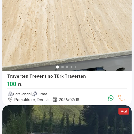
Traverten Treventino Türk Traverten
100
TL
Perakende
Firma
Pamukkale, Denizli
2026
/
02
/
18
Acil