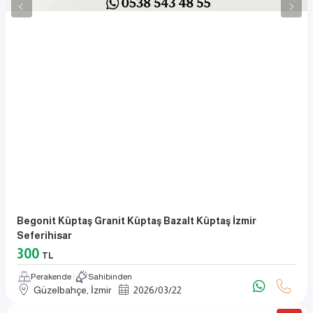
Begonit Küptaş Granit Küptaş Bazalt Küptaş İzmir
Seferihisar
300
TL
Perakende
Sahibinden
Güzelbahçe, İzmir
2026
/
03
/
22