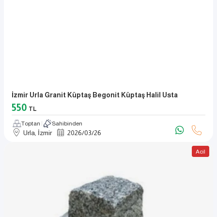
İzmir Urla Granit Küptaş Begonit Küptaş Halil Usta
550
TL
Toptan
Sahibinden
Urla, İzmir
2026
/
03
/
26
Acil