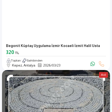
Begonit Küptaş Uygulama İzmir Kocaeli İzmit Halil Usta
320
TL
Toptan
Sahibinden
Kepez, Antalya
2026
/
03
/
23
Acil