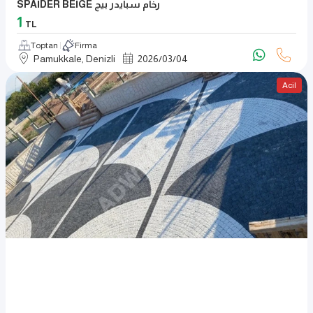
SPAİDER BEİGE رخام سبايدر بيج
1
TL
Toptan
Firma
Pamukkale, Denizli
2026
/
03
/
04
Acil