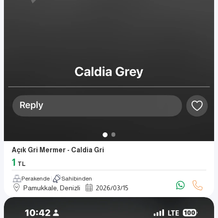
Açık Gri Mermer - Caldia Gri
1
TL
Perakende
Sahibinden
Pamukkale, Denizli
2026
/
03
/
15