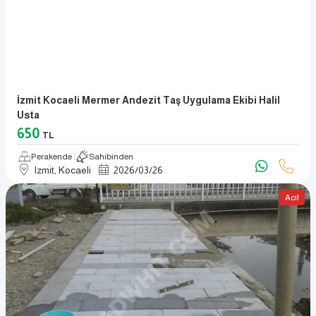
İzmit Kocaeli Mermer Andezit Taş Uygulama Ekibi Halil
Usta
650
TL
Perakende
Sahibinden
Izmit, Kocaeli
2026
/
03
/
26
Acil