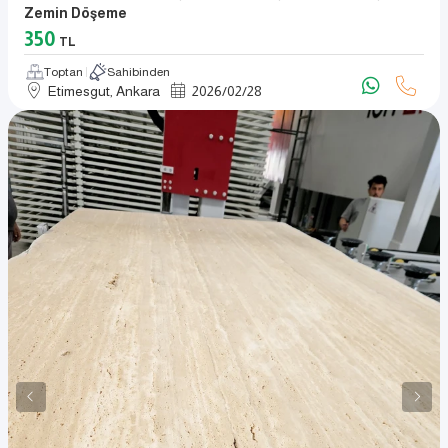
Zemin Döşeme
350
TL
Toptan
Sahibinden
Etimesgut, Ankara
2026
/
02
/
28