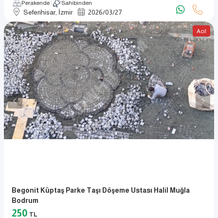
Perakende
Sahibinden
Seferihisar, İzmir
2026
/
03
/
27
Acil
Begonit Küptaş Parke Taşı Döşeme Ustası Halil Muğla
Bodrum
250
TL