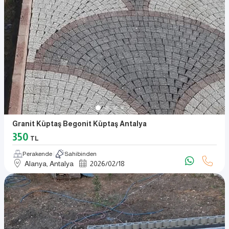
Granit Küptaş Begonit Küptaş Antalya
350
TL
Perakende
Sahibinden
Alanya, Antalya
2026
/
02
/
18