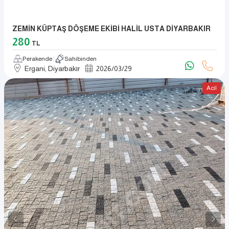
ZEMİN KÜPTAŞ DÖŞEME EKİBİ HALİL USTA DİYARBAKIR
280
TL
Perakende
Sahibinden
Ergani, Diyarbakır
2026
/
03
/
29
Acil