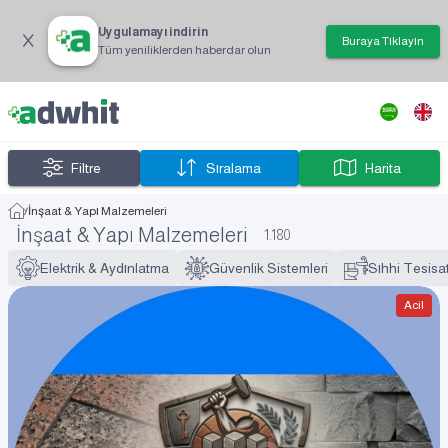
Uygulamayı indirin
Buraya Tıklayın
Tüm yeniliklerden haberdar olun
Filtre
Sıralama
Harita
/
İnşaat & Yapı Malzemeleri
İnşaat & Yapı Malzemeleri
1.180
Elektrik & Aydınlatma
Güvenlik Sistemleri
Sıhhi Tesisa
Acil