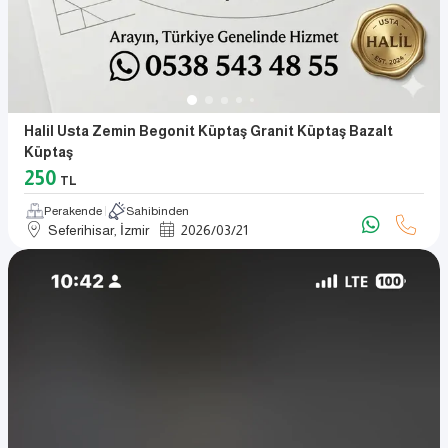
Halil Usta Zemin Begonit Küptaş Granit Küptaş Bazalt
Küptaş
250
TL
Perakende
Sahibinden
Seferihisar, İzmir
2026
/
03
/
21