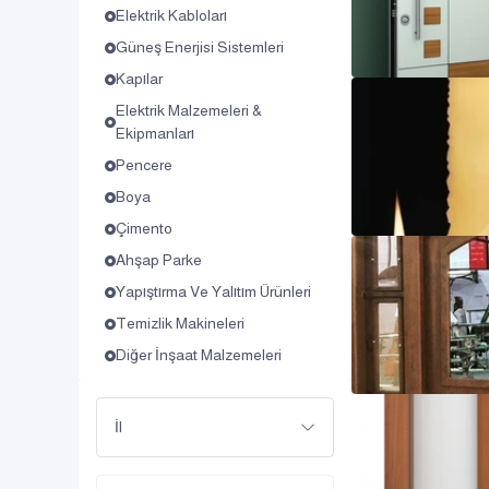
Elektrik Kabloları
Güneş Enerjisi Sistemleri
Kapılar
Elektrik Malzemeleri &
Ekipmanları
Pencere
Boya
Çimento
Ahşap Parke
Yapıştırma Ve Yalıtım Ürünleri
Temizlik Makineleri
Diğer İnşaat Malzemeleri
İl