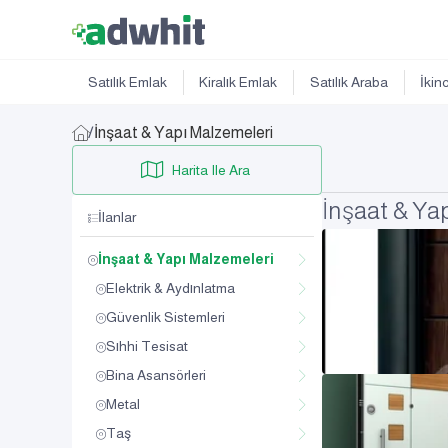
Satılık Emlak
Kiralık Emlak
Satılık Araba
İkin
/
İnşaat & Yapı Malzemeleri
Harita Ile Ara
İnşaat & Ya
İlanlar
İnşaat & Yapı Malzemeleri
Elektrik & Aydınlatma
Güvenlik Sistemleri
Sıhhi Tesisat
Bina Asansörleri
Metal
Taş