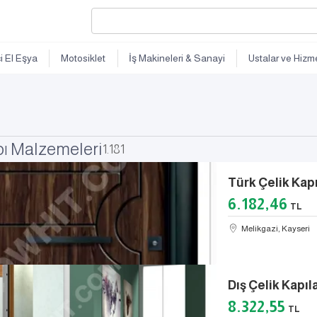
ci El Eşya
Motosiklet
İş Makineleri & Sanayi
Ustalar ve Hizme
pı Malzemeleri
1.181
Türk Çelik Kapı
6.182,46
TL
Melikgazi, Kayseri
Dış Çelik Kapıl
8.322,55
TL