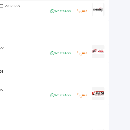
2019
/
01
/
25
WhatsApp
Ara
22
WhatsApp
Ara
pı
15
WhatsApp
Ara