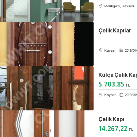
Melikgazi, Kayseri
Çelik Kapılar
Kayseri
2019
/
01
/
Külça Çelik Ka
5.703,85
TL
Kayseri
2019
/
01
/
Çelik Kapı
14.267,22
TL