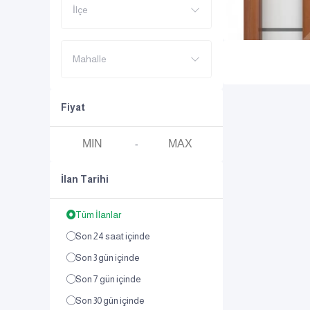
İlçe
Mahalle
Fiyat
-
İlan Tarihi
Tüm İlanlar
Son 24 saat içinde
Son 3 gün içinde
Son 7 gün içinde
Son 30 gün içinde