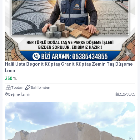
Halil Usta Begonit Küptaş Granit Küptaş Zemin Taş Düşeme
İzmir
250
TL
Toptan
Sahibinden
Çeşme, İzmir
2026
/
06
/
05