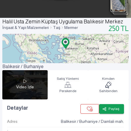
Halil Usta Zemin Küptaş Uygulama Balıkesir Merkez
250
TL
İnşaat & Yapı Malzemeleri
Taş
Mermer
Balıkesir / Burhaniye
Satış Yöntemi
Kimden
Video Izle
Perakende
Sahibinden
Detaylar
Paylaş
Adres
Balıkesir / Burhaniye / Damlali mah.