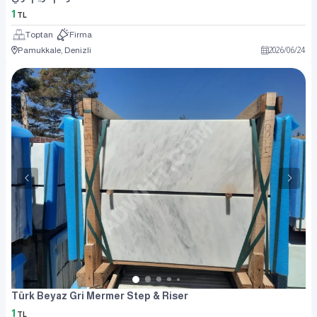
1
TL
Toptan
Firma
Pamukkale, Denizli
2026
/
06
/
24
Türk Beyaz Gri Mermer Step & Riser
1
TL