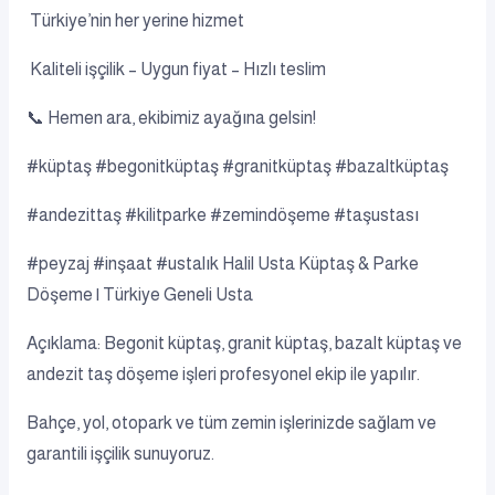
Türkiye’nin her yerine hizmet
Kaliteli işçilik – Uygun fiyat – Hızlı teslim
📞 Hemen ara, ekibimiz ayağına gelsin!
#küptaş #begonitküptaş #granitküptaş #bazaltküptaş
#andezittaş #kilitparke #zemindöşeme #taşustası
#peyzaj #inşaat #ustalık Halil Usta Küptaş & Parke
Döşeme | Türkiye Geneli Usta
Açıklama: Begonit küptaş, granit küptaş, bazalt küptaş ve
andezit taş döşeme işleri profesyonel ekip ile yapılır.
Bahçe, yol, otopark ve tüm zemin işlerinizde sağlam ve
garantili işçilik sunuyoruz.