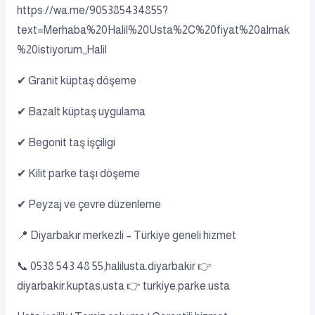
https://wa.me/905385434855?
text=Merhaba%20Halil%20Usta%2C%20fiyat%20almak
%20istiyorum,,Halil
✔ Granit küptaş döşeme
✔ Bazalt küptaş uygulama
✔ Begonit taş işçiligi
✔ Kilit parke taşı döşeme
✔ Peyzaj ve çevre düzenleme
📍 Diyarbakır merkezli – Türkiye geneli hizmet
📞 0538 543 48 55,halilusta.diyarbakir 👉
diyarbakir.kuptas.usta 👉 turkiye.parke.usta