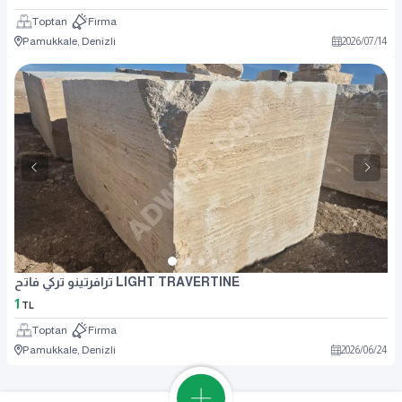
Toptan
Firma
Pamukkale, Denizli
2026
/
07
/
14
ترافرتينو تركي فاتح LIGHT TRAVERTINE
1
TL
Toptan
Firma
Pamukkale, Denizli
2026
/
06
/
24