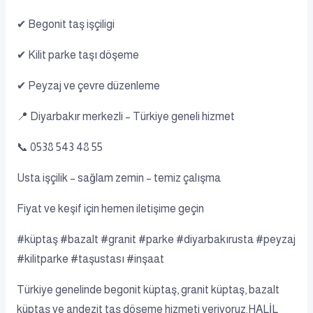
✔ Begonit taş işçiligi
✔ Kilit parke taşı döşeme
✔ Peyzaj ve çevre düzenleme
📍 Diyarbakır merkezli – Türkiye geneli hizmet
📞 0538 543 48 55
Usta işçilik – sağlam zemin – temiz çalışma
Fiyat ve keşif için hemen iletişime geçin
#küptaş #bazalt #granit #parke #diyarbakırusta #peyzaj
#kilitparke #taşustası #inşaat
Türkiye genelinde begonit küptaş, granit küptaş, bazalt
küptaş ve andezit taş döşeme hizmeti veriyoruz.HALİL