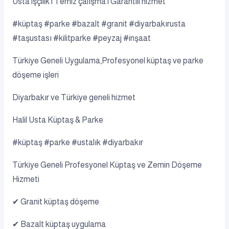
Usta işçilik | Temiz çalışma | Garantili hizmet
#küptaş #parke #bazalt #granit #diyarbakırusta
#taşustası #kilitparke #peyzaj #inşaat
Türkiye Geneli Uygulama,Profesyonel küptaş ve parke
döşeme işleri
Diyarbakır ve Türkiye geneli hizmet
Halil Usta Küptaş & Parke
#küptaş #parke #ustalık #diyarbakır
Türkiye Geneli Profesyonel Küptaş ve Zemin Döşeme
Hizmeti
✔ Granit küptaş döşeme
✔ Bazalt küptaş uygulama