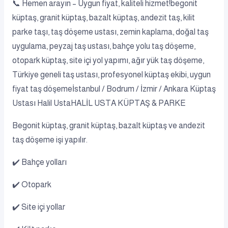
📞 Hemen arayın – Uygun fiyat, kaliteli hizmet!begonit
küptaş, granit küptaş, bazalt küptaş, andezit taş, kilit
parke taşı, taş döşeme ustası, zemin kaplama, doğal taş
uygulama, peyzaj taş ustası, bahçe yolu taş döşeme,
otopark küptaş, site içi yol yapımı, ağır yük taş döşeme,
Türkiye geneli taş ustası, profesyonel küptaş ekibi, uygun
fiyat taş döşemeİstanbul / Bodrum / İzmir / Ankara Küptaş
Ustası Halil UstaHALİL USTA KÜPTAŞ & PARKE
Begonit küptaş, granit küptaş, bazalt küptaş ve andezit
taş döşeme işi yapılır.
✔️ Bahçe yolları
✔️ Otopark
✔️ Site içi yollar