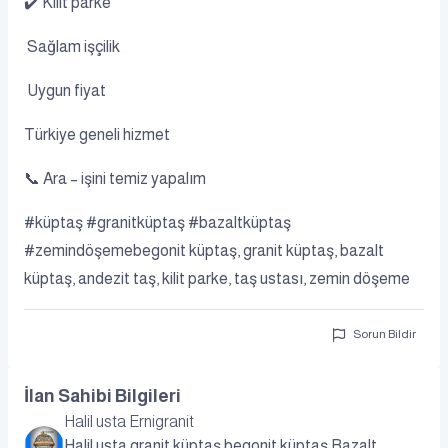
✔️ Kilit parke
Sağlam işçilik
Uygun fiyat
Türkiye geneli hizmet
📞 Ara – işini temiz yapalım
#küptaş #granitküptaş #bazaltküptaş
#zemindöşemebegonit küptaş, granit küptaş, bazalt
küptaş, andezit taş, kilit parke, taş ustası, zemin döşeme
Sorun Bildir
İlan Sahibi Bilgileri
Halil usta Ernigranit
Halil usta granit küptaş begonit küptaş Bazalt