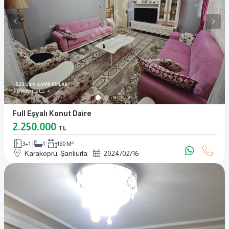
Full Eşyalı Konut Daire
2.250.000
TL
3+1
1
180 M²
Karaköprü, Şanlıurfa
2024
/
02
/
16