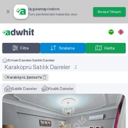
Uygulamayı indirin
Buraya Tıklayın
Tüm yeniliklerden haberdar olun
Filtre
Sıralama
Harita
/
Emlak
/
Daireler
/
Satılık Daireler
Karaköprü Satılık Daireler
2
Karaköprü, Şanlıurfa
Satılık Daireler
Kiralık Daireler