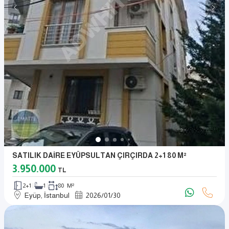
SATILIK DAİRE EYÜPSULTAN ÇIRÇIRDA 2+1 80 M²
3.950.000
TL
2+1
1
80 M²
Eyüp, İstanbul
2026
/
01
/
30