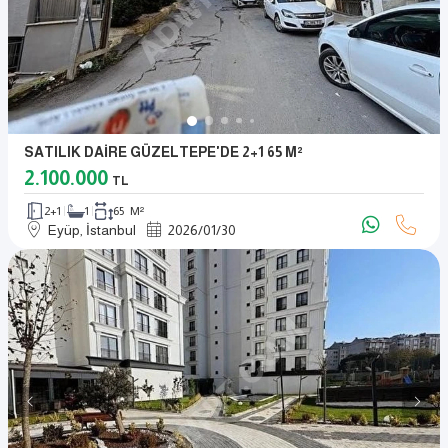
SATILIK DAİRE GÜZELTEPE'DE 2+1 65 M²
2.100.000
TL
2+1
1
65 M²
Eyüp, İstanbul
2026
/
01
/
30