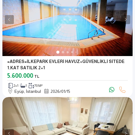
=ADRES=İLKEPARK EVLERİ HAVUZ+GÜVENLİKLİ SİTEDE
1.KAT SATILIK 2+1
5.600.000
TL
2+1
1
70 M²
Eyüp, İstanbul
2026
/
01
/
15