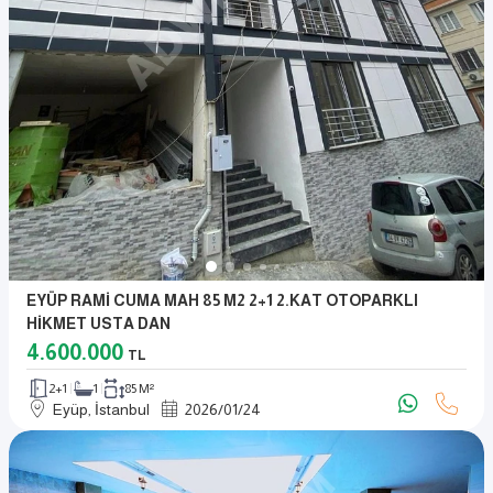
EYÜP RAMİ CUMA MAH 85 M2 2+1 2.KAT OTOPARKLI
HİKMET USTA DAN
4.600.000
TL
2+1
1
85 M²
Eyüp, İstanbul
2026
/
01
/
24