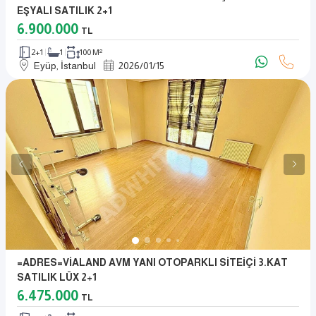
EŞYALI SATILIK 2+1
6.900.000
TL
2+1
1
100 M²
Eyüp, İstanbul
2026
/
01
/
15
=ADRES=VİALAND AVM YANI OTOPARKLI SİTEİÇİ 3.KAT
SATILIK LÜX 2+1
6.475.000
TL