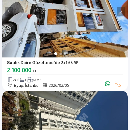
Satılık Daire Güzeltepe'de 2+1 65 M²
2.100.000
TL
2+1
1
65 M²
Eyüp, İstanbul
2026
/
02
/
05