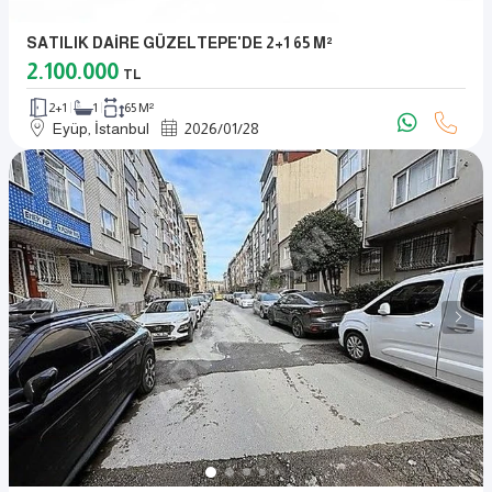
SATILIK DAİRE GÜZELTEPE'DE 2+1 65 M²
2.100.000
TL
2+1
1
65 M²
Eyüp, İstanbul
2026
/
01
/
28