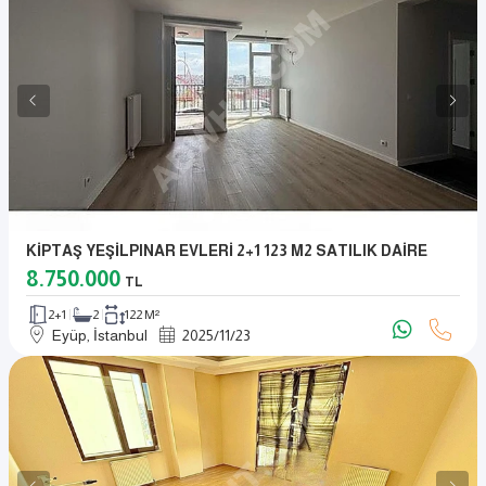
KİPTAŞ YEŞİLPINAR EVLERİ 2+1 123 M2 SATILIK DAİRE
8.750.000
TL
2+1
2
122 M²
Eyüp, İstanbul
2025
/
11
/
23