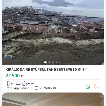
KİRALIK DAİRE EYÜPSULTAN ESENTEPE 80 M² 2+1
22.500
TL
2+1
1
80 M²
Eyüp, İstanbul
2026
/
01
/
30