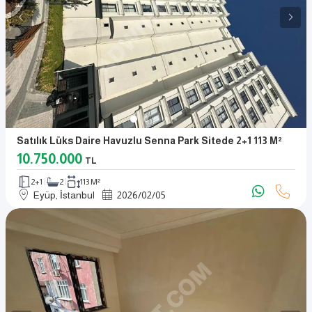
Satılık Lüks Daire Havuzlu Senna Park Sitede 2+1 113 M²
10.750.000
TL
2+1
2
113 M²
Eyüp, İstanbul
2026
/
02
/
05