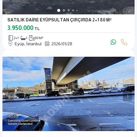
SATILIK DAİRE EYÜPSULTAN ÇIRÇIRDA 2+1 80 M²
3.950.000
TL
2+1
1
80 M²
Eyüp, İstanbul
2026
/
01
/
28