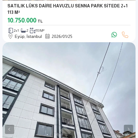
SATILIK LÜKS DAİRE HAVUZLU SENNA PARK SİTEDE 2+1
113 M²
10.750.000
TL
2+1
2
113 M²
Eyüp, İstanbul
2026
/
01
/
25