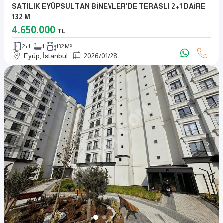
SATILIK EYÜPSULTAN BİNEVLER'DE TERASLI 2+1 DAİRE
132 M
4.650.000
TL
2+1
1
132 M²
Eyüp, İstanbul
2026
/
01
/
28