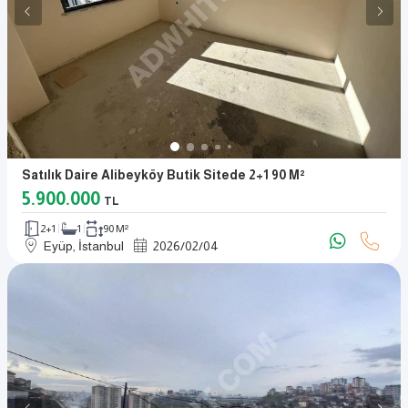
Satılık Daire Alibeyköy Butik Sitede 2+1 90 M²
5.900.000
TL
2+1
1
90 M²
Eyüp, İstanbul
2026
/
02
/
04