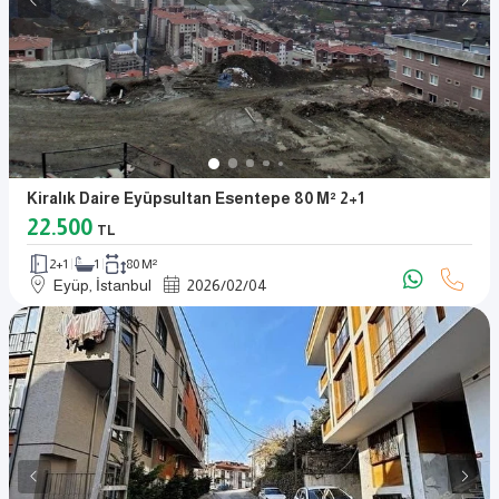
Kiralık Daire Eyüpsultan Esentepe 80 M² 2+1
22.500
TL
2+1
1
80 M²
Eyüp, İstanbul
2026
/
02
/
04