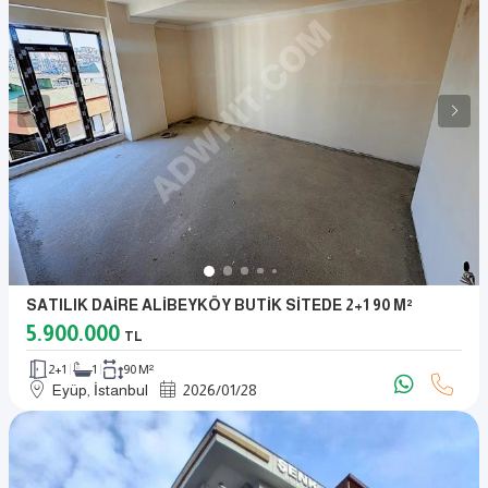
SATILIK DAİRE ALİBEYKÖY BUTİK SİTEDE 2+1 90 M²
5.900.000
TL
2+1
1
90 M²
Eyüp, İstanbul
2026
/
01
/
28