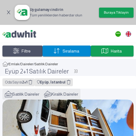
Uygulamayı indirin
Buraya Tıklayın
Tüm yeniliklerden haberdar olun
Filtre
Sıralama
Harita
/
Emlak
/
Daireler
/
Satılık Daireler
Eyüp 2+1 Satılık Daireler
33
Oda Sayısı
2+1
Eyüp, İstanbul
Satılık Daireler
Kiralık Daireler