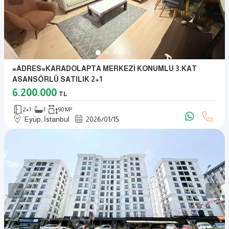
=ADRES=KARADOLAPTA MERKEZİ KONUMLU 3.KAT
ASANSÖRLÜ SATILIK 2+1
6.200.000
TL
2+1
1
90 M²
Eyüp, İstanbul
2026
/
01
/
15