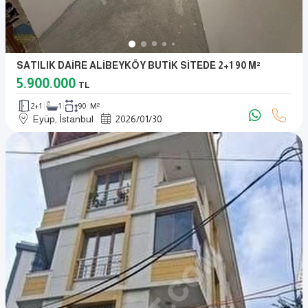
SATILIK DAİRE ALİBEYKÖY BUTİK SİTEDE 2+1 90 M²
5.900.000
TL
2+1
1
90 M²
Eyüp, İstanbul
2026
/
01
/
30