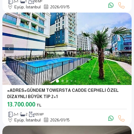
2+1
1
90 M²
Eyüp, İstanbul
2026
/
01
/
15
=ADRES=GÜNDEM TOWERSTA CADDE CEPHELİ ÖZEL
DİZAYNLI BÜYÜK TİP 2+1
13.700.000
TL
2+1
2
105 M²
Eyüp, İstanbul
2026
/
01
/
15