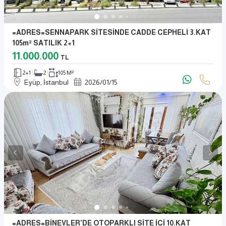
=ADRES=SENNAPARK SİTESİNDE CADDE CEPHELİ 3.KAT
105m² SATILIK 2+1
11.000.000
TL
2+1
2
105 M²
Eyüp, İstanbul
2026
/
01
/
15
=ADRES=BİNEVLER'DE OTOPARKLI SİTE İÇİ 10.KAT