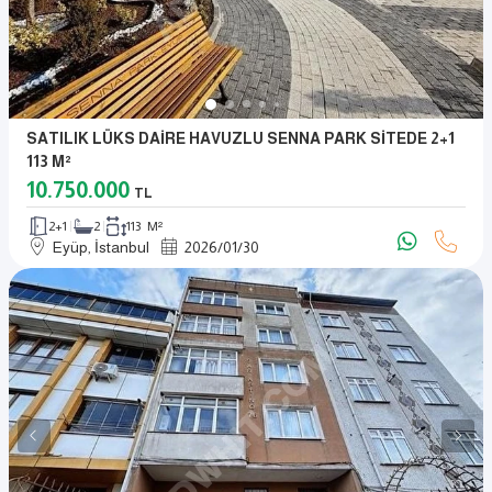
SATILIK LÜKS DAİRE HAVUZLU SENNA PARK SİTEDE 2+1
113 M²
10.750.000
TL
2+1
2
113 M²
Eyüp, İstanbul
2026
/
01
/
30