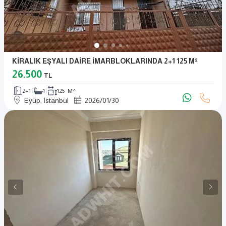
KİRALIK EŞYALI DAİRE İMARBLOKLARINDA 2+1 125 M²
26.500
TL
2+1
1
125 M²
Eyüp, İstanbul
2026
/
01
/
30