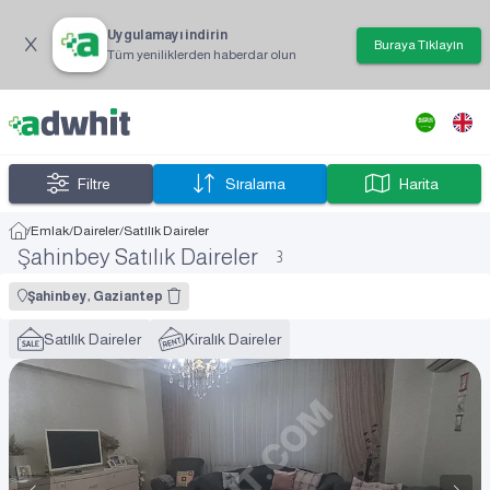
Uygulamayı indirin
Buraya Tıklayın
Tüm yeniliklerden haberdar olun
Filtre
Sıralama
Harita
/
Emlak
/
Daireler
/
Satılık Daireler
Şahinbey Satılık Daireler
3
Şahinbey, Gaziantep
Satılık Daireler
Kiralık Daireler