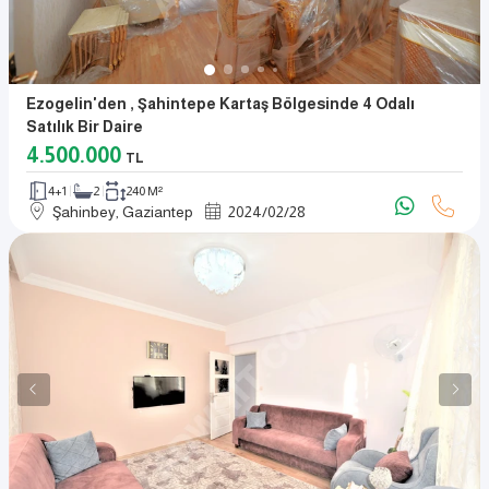
Ezogelin'den , Şahintepe Kartaş Bölgesinde 4 Odalı
Satılık Bir Daire
4.500.000
TL
4+1
2
240 M²
Şahinbey, Gaziantep
2024
/
02
/
28