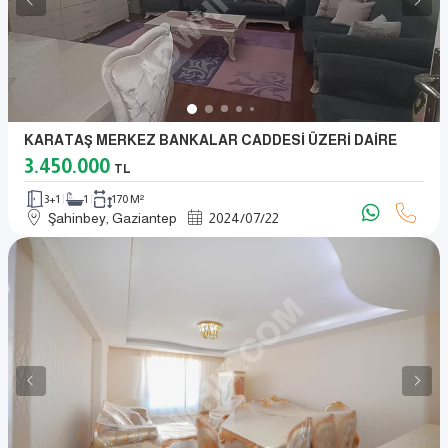
KARATAŞ MERKEZ BANKALAR CADDESİ ÜZERİ DAİRE
3.450.000
TL
3+1
1
170 M²
Şahinbey, Gaziantep
2024
/
07
/
22