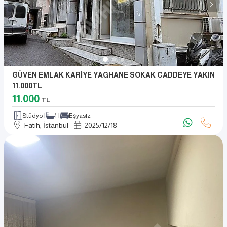
GÜVEN EMLAK KARİYE YAGHANE SOKAK CADDEYE YAKIN
11.000TL
11.000
TL
Stüdyo
1
Eşyasız
Fatih, İstanbul
2025
/
12
/
18