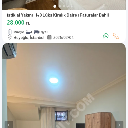
İstiklal Yakını | 1+0 Lüks Kiralık Daire | Faturalar Dahil
28.000
TL
Stüdyo
1
Eşyalı
Beyoğlu, İstanbul
2026
/
02
/
04