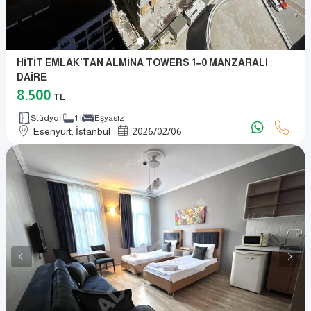
HİTİT EMLAK'TAN ALMİNA TOWERS 1+0 MANZARALI
DAİRE
8.500
TL
Stüdyo
1
Eşyasız
Esenyurt, İstanbul
2026
/
02
/
06