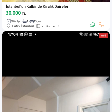
İstanbul'un Kalbinde Kiralık Daireler
30.000
TL
Stüdyo
1
Eşyalı
Fatih, İstanbul
2026
/
07
/
03
Acil