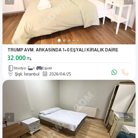
TRUMP AVM. ARKASİNDA 1+0 EŞYALI KİRALIK DAİRE
32.000
TL
Stüdyo
1
Eşyalı
Şişli, İstanbul
2026
/
04
/
25