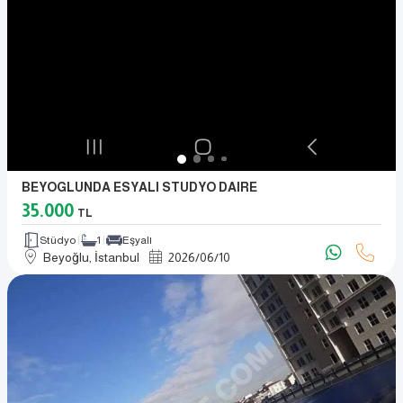
BEYOGLUNDA ESYALI STUDYO DAIRE
35.000
TL
Stüdyo
1
Eşyalı
Beyoğlu, İstanbul
2026
/
06
/
10