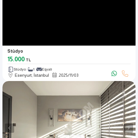
Stüdyo
15.000
TL
Stüdyo
1
Eşyalı
Esenyurt, İstanbul
2025
/
11
/
03