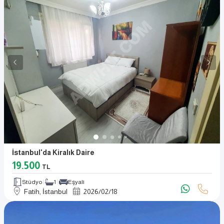
İstanbul'da Kiralık Daire
19.500
TL
Stüdyo
1
Eşyalı
Fatih, İstanbul
2026
/
02
/
18