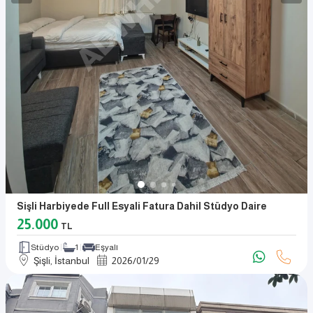
Sişli Harbiyede Full Esyali Fatura Dahil Stüdyo Daire
25.000
TL
Stüdyo
1
Eşyalı
Şişli, İstanbul
2026
/
01
/
29