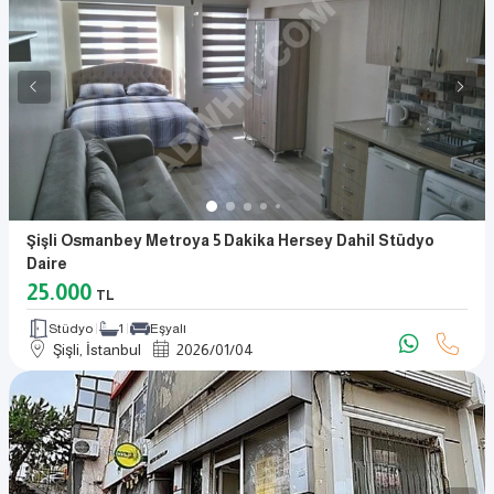
Şişli Osmanbey Metroya 5 Dakika Hersey Dahil Stüdyo
Daire
25.000
TL
Stüdyo
1
Eşyalı
Şişli, İstanbul
2026
/
01
/
04