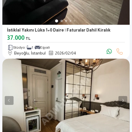
İstiklal Yakını Lüks 1+0 Daire | Faturalar Dahil Kiralık
37.000
TL
Stüdyo
1
Eşyalı
Beyoğlu, İstanbul
2026
/
02
/
04