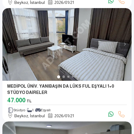
Beykoz, İstanbul
2026
/
01
/
21
MEDİPOL ÜNİV. YANIBAŞIN DA LÜKS FUL EŞYALI 1+0
STÜDYO DAİRELER
47.000
TL
Stüdyo
1
Eşyalı
Beykoz, İstanbul
2026
/
01
/
21