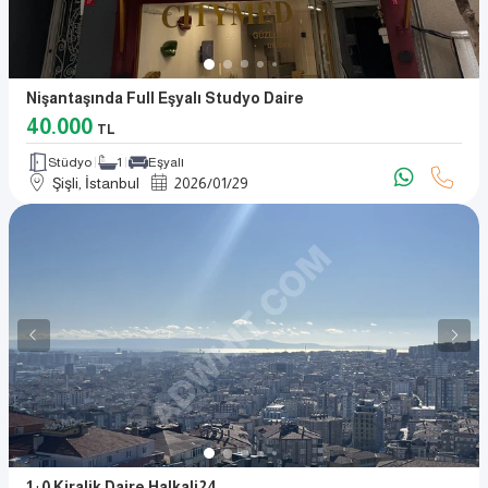
Nişantaşında Full Eşyalı Studyo Daire
40.000
TL
Stüdyo
1
Eşyalı
Şişli, İstanbul
2026
/
01
/
29
1+0 Kiralik Daire Halkali24