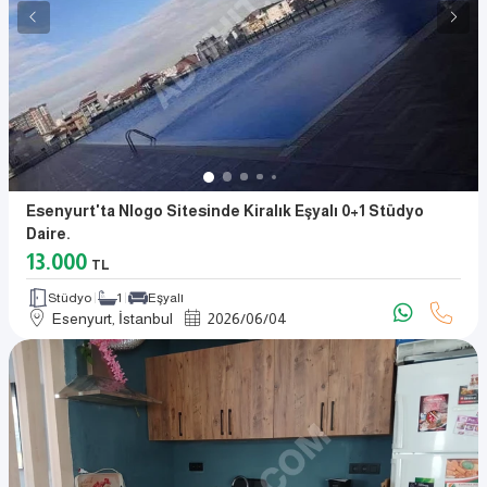
Esenyurt'ta Nlogo Sitesinde Kiralık Eşyalı 0+1 Stüdyo
Daire.
13.000
TL
Stüdyo
1
Eşyalı
Esenyurt, İstanbul
2026
/
06
/
04