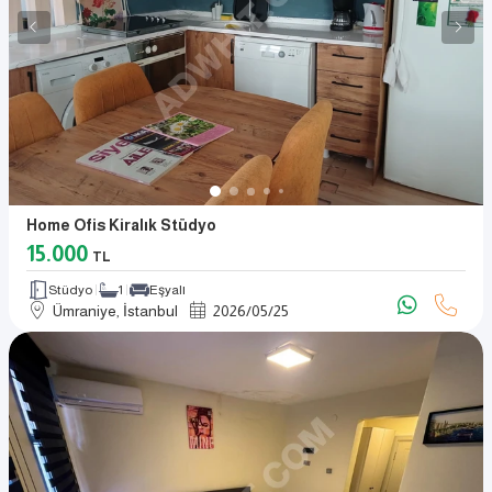
Home Ofis Kiralık Stüdyo
15.000
TL
Stüdyo
1
Eşyalı
Ümraniye, İstanbul
2026
/
05
/
25