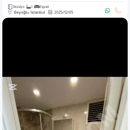
Stüdyo
1
Eşyalı
Beyoğlu, İstanbul
2025
/
12
/
05