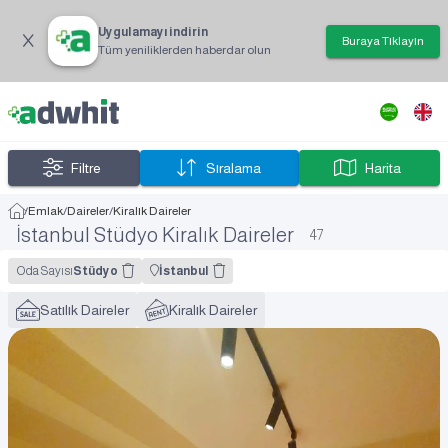
Uygulamayı indirin
Buraya Tıklayın
Tüm yeniliklerden haberdar olun
Filtre
Sıralama
Harita
/
Emlak
/
Daireler
/
Kiralık Daireler
İstanbul Stüdyo Kiralık Daireler
47
Oda Sayısı
Stüdyo
İstanbul
Satılık Daireler
Kiralık Daireler