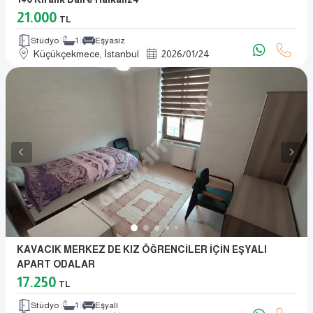
21.000
TL
Stüdyo
1
Eşyasız
Küçükçekmece, İstanbul
2026
/
01
/
24
KAVACIK MERKEZ DE KIZ ÖĞRENCİLER İÇİN EŞYALI
APART ODALAR
17.250
TL
Stüdyo
1
Eşyalı