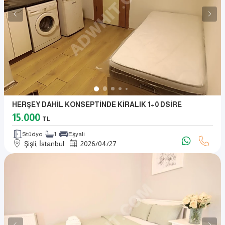
HERŞEY DAHİL KONSEPTİNDE KİRALIK 1+0 DSİRE
15.000
TL
Stüdyo
1
Eşyalı
Şişli, İstanbul
2026
/
04
/
27