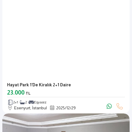
Hayat Park 1’de Kiralık 2+1 Daire
23.000
TL
2+1
2
Eşyasız
Esenyurt, İstanbul
2025
/
12
/
29