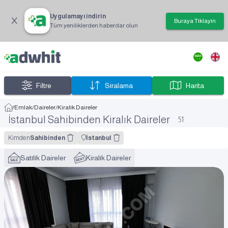
Uygulamayı indirin
Buraya Tıklayın
Tüm yeniliklerden haberdar olun
Filtre
Sıralama
Harita
/
Emlak
/
Daireler
/
Kiralık Daireler
İstanbul Sahibinden Kiralık Daireler
51
Kimden
Sahibinden
İstanbul
Satılık Daireler
Kiralık Daireler