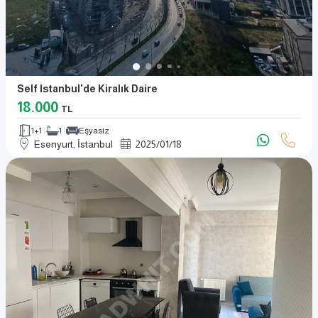
Self Istanbul'de Kiralık Daire
18.000
TL
1+1
1
Eşyasız
Esenyurt, İstanbul
2025
/
01
/
18