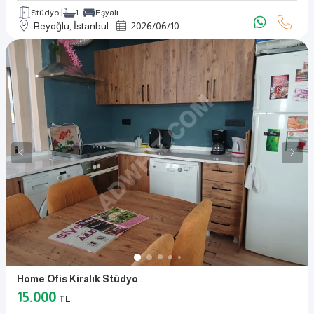
Stüdyo
1
Eşyalı
Beyoğlu, İstanbul
2026
/
06
/
10
Home Ofis Kiralık Stüdyo
15.000
TL