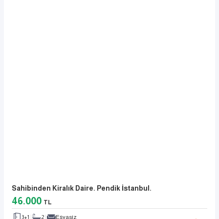
Sahibinden Kiralık Daire. Pendik İstanbul.
46.000
TL
3+1
2
Eşyasız