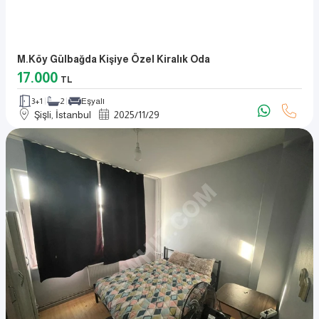
M.köy Gülbağda Kişiye Özel Kiralık Oda
17.000
TL
3+1
2
Eşyalı
Şişli, İstanbul
2025
/
11
/
29