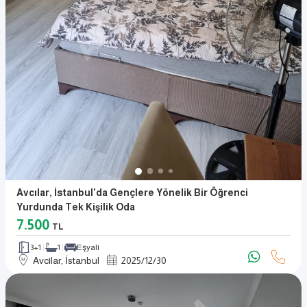
Avcılar, İstanbul'da Gençlere Yönelik Bir Öğrenci
Yurdunda Tek Kişilik Oda
7.500
TL
3+1
1
Eşyalı
Avcılar, İstanbul
2025
/
12
/
30