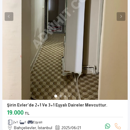
Şirin Evler'de 2+1 Ve 3+1 Eşyalı Daireler Mevcuttur.
19.000
TL
2+1
1
Eşyalı
Bahçelievler, İstanbul
2025
/
06
/
21