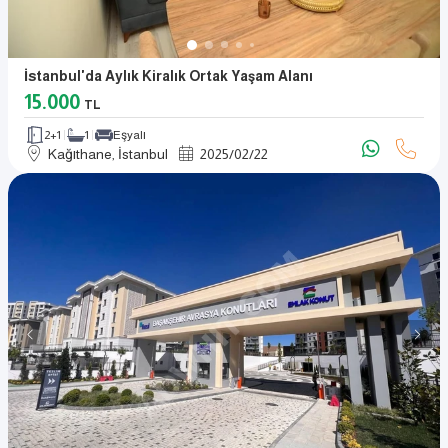
İstanbul'da Aylık Kiralık Ortak Yaşam Alanı
15.000
TL
2+1
1
Eşyalı
Kağıthane, İstanbul
2025
/
02
/
22