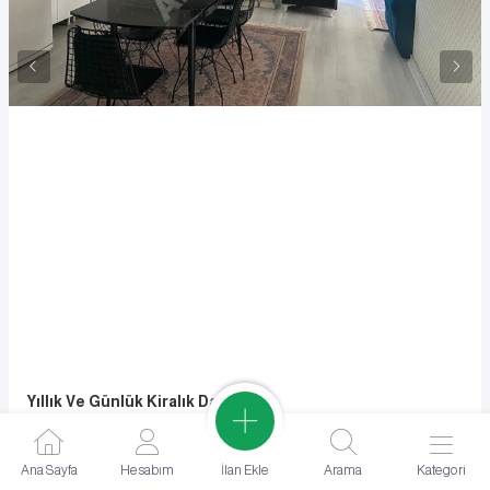
Yıllık Ve Günlük Kiralık Daire
24.000
TL
3+1
1
Eşyalı
İlan Ekle
Ana Sayfa
Hesabım
Arama
Kategori
Esenyurt, İstanbul
2025
/
01
/
08