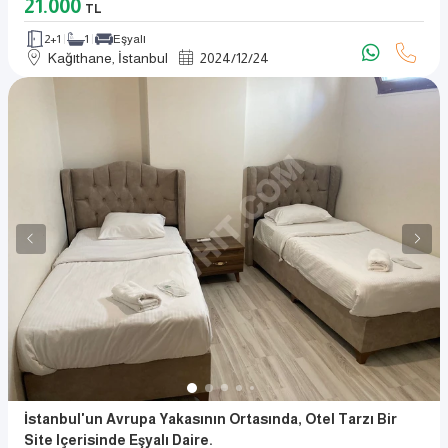
21.000
TL
2+1
1
Eşyalı
Kağıthane, İstanbul
2024
/
12
/
24
İstanbul'un Avrupa Yakasının Ortasında, Otel Tarzı Bir
Site Içerisinde Eşyalı Daire.