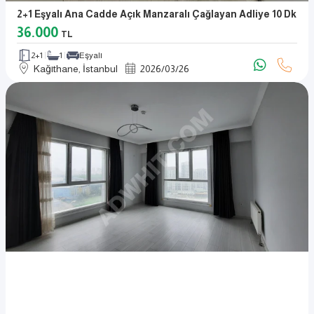
2+1 Eşyalı Ana Cadde Açık Manzaralı Çağlayan Adliye 10 Dk
36.000
TL
2+1
1
Eşyalı
Kağıthane, İstanbul
2026
/
03
/
26