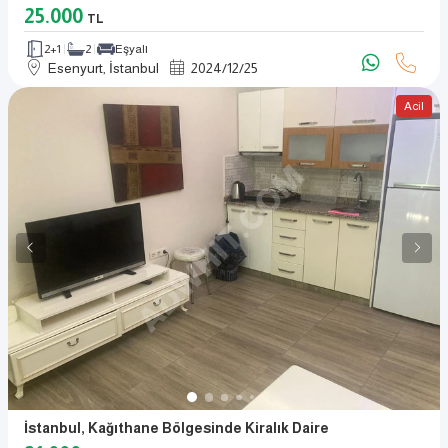
25.000
TL
2+1
2
Eşyalı
Esenyurt, İstanbul
2024
/
12
/
25
Acil
İstanbul, Kağıthane Bölgesinde Kiralık Daire