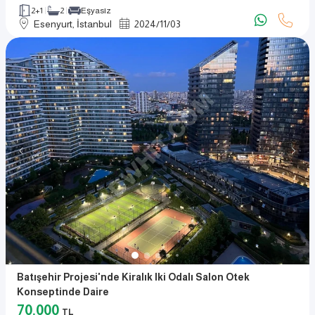
2+1
2
Eşyasız
Esenyurt, İstanbul
2024
/
11
/
03
Batışehir Projesi'nde Kiralık Iki Odalı Salon Otek
Konseptinde Daire
70.000
TL