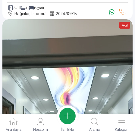
2+1
1
Eşyalı
Bağcılar, İstanbul
2024
/
09
/
15
Acil
İlan Ekle
Ana Sayfa
Hesabım
Arama
Kategori