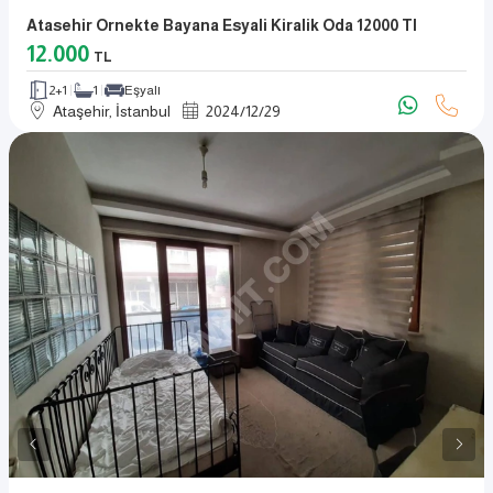
Atasehir Ornekte Bayana Esyali Kiralik Oda 12000 Tl
12.000
TL
2+1
1
Eşyalı
Ataşehir, İstanbul
2024
/
12
/
29