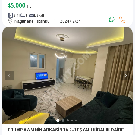
45.000
TL
2+1
1
Eşyalı
Kağıthane, İstanbul
2024
/
12
/
24
TRUMP AWM NİN ARKASİNDA 2+1 EŞYALI KİRALIK DAİRE