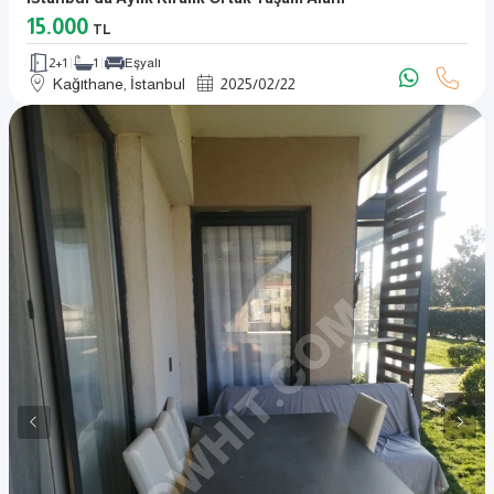
15.000
TL
2+1
1
Eşyalı
Kağıthane, İstanbul
2025
/
02
/
22