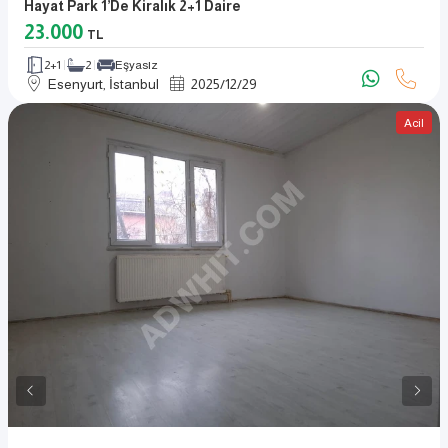
Hayat Park 1’de Kiralık 2+1 Daire
23.000
TL
2+1
2
Eşyasız
Esenyurt, İstanbul
2025
/
12
/
29
Acil