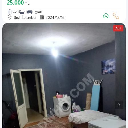
25.000
TL
2+1
1
Eşyalı
Şişli, İstanbul
2024
/
12
/
16
Acil