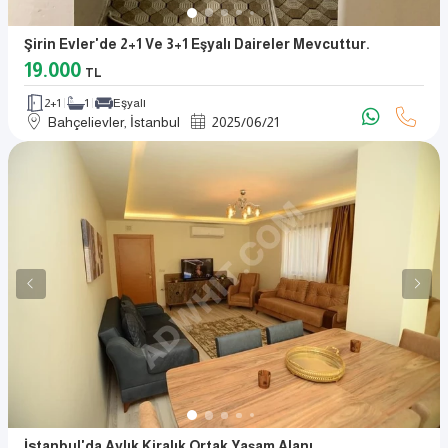
Şirin Evler'de 2+1 Ve 3+1 Eşyalı Daireler Mevcuttur.
19.000
TL
2+1
1
Eşyalı
Bahçelievler, İstanbul
2025
/
06
/
21
İstanbul'da Aylık Kiralık Ortak Yaşam Alanı