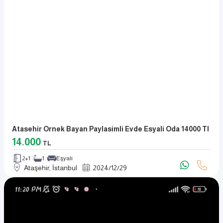
Atasehir Ornek Bayan Paylasimli Evde Esyali Oda 14000 Tl
14.000
TL
2+1
1
Eşyalı
Ataşehir, İstanbul
2024
/
12
/
29