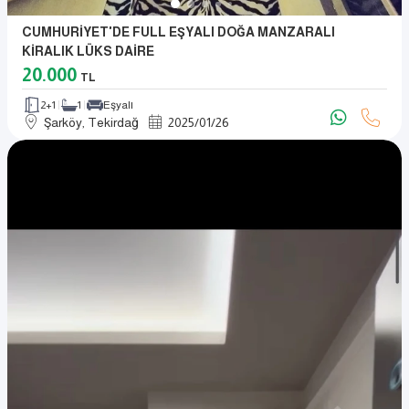
CUMHURİYET'DE FULL EŞYALI DOĞA MANZARALI
KİRALIK LÜKS DAİRE
20.000
TL
2+1
1
Eşyalı
Şarköy, Tekirdağ
2025
/
01
/
26