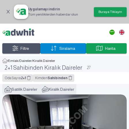
Uygulamayı indirin
Buraya Tıklayın
Tüm yeniliklerden haberdar olun
Filtre
Sıralama
Harita
/
Emlak
/
Daireler
/
Kiralık Daireler
2+1 Sahibinden Kiralık Daireler
27
Oda Sayısı
2+1
Kimden
Sahibinden
Satılık Daireler
Kiralık Daireler