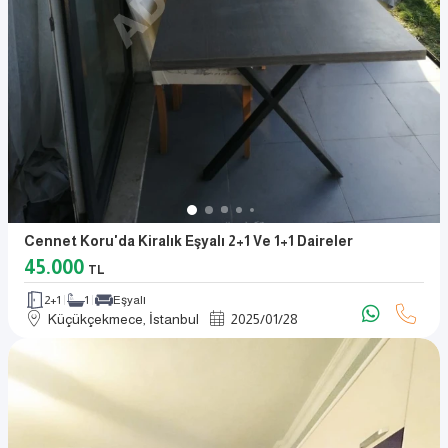
Cennet Koru'da Kiralık Eşyalı 2+1 Ve 1+1 Daireler
45.000
TL
2+1
1
Eşyalı
Küçükçekmece, İstanbul
2025
/
01
/
28