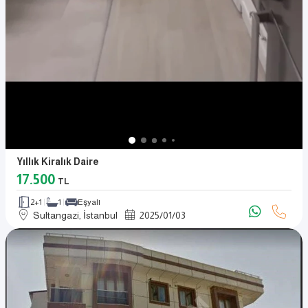
Yıllık Kiralık Daire
17.500
TL
2+1
1
Eşyalı
Sultangazi, İstanbul
2025
/
01
/
03