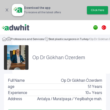
Download the app
Click Here
To receive all the latest offers
/
Professions and Services
/
Best plastic surgeons in Turkey
/
Op Dr Gökhan
Op Dr Gökhan Özerdem
Full Name
Op Dr Gökhan Özerdem
age
51
Years
Experience
10+ Years
Address
Antalya
/
Muratpaşa
/
Yeşilbahçe mah.