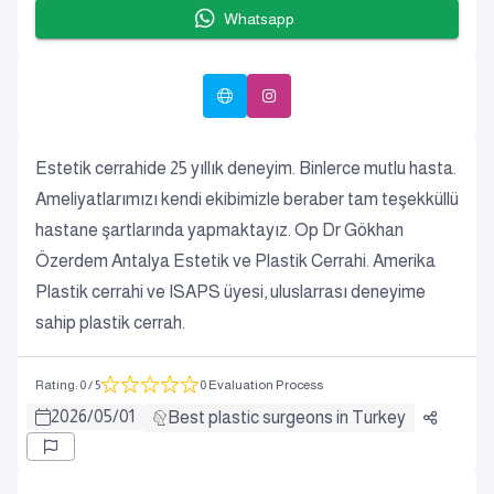
Whatsapp
Estetik cerrahide 25 yıllık deneyim. Binlerce mutlu hasta.
Ameliyatlarımızı kendi ekibimizle beraber tam teşekküllü
hastane şartlarında yapmaktayız. Op Dr Gökhan
Özerdem Antalya Estetik ve Plastik Cerrahi. Amerika
Plastik cerrahi ve ISAPS üyesi, uluslarrası deneyime
sahip plastik cerrah.
Rating
:
0
/ 5
0 Evaluation Process
2026
/
05
/
01
Best plastic surgeons in Turkey