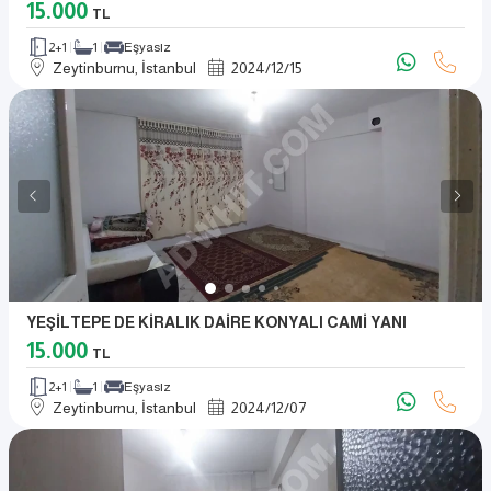
15.000
TL
2+1
1
Eşyasız
Zeytinburnu, İstanbul
2024
/
12
/
15
YEŞİLTEPE DE KİRALIK DAİRE KONYALI CAMİ YANI
15.000
TL
2+1
1
Eşyasız
Zeytinburnu, İstanbul
2024
/
12
/
07