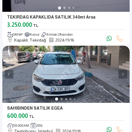
TEKIRDAG KAPAKLIDA SATILIK 340mt Arsa
3.250.000
TL
340 M²
Konut
Emlak Ofisinden
Kapaklı, Tekirdağ
2024
/
11
/
16
SAHIBINDEN SATILIK EGEA
600.000
TL
155.000 KM
2016
Zeytinburnu, İstanbul
2024
/
11
/
16