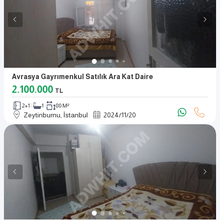
Avrasya Gayrımenkul Satılık Ara Kat Daire
2.100.000
TL
2+1
1
80 M²
Zeytinburnu, İstanbul
2024
/
11
/
20