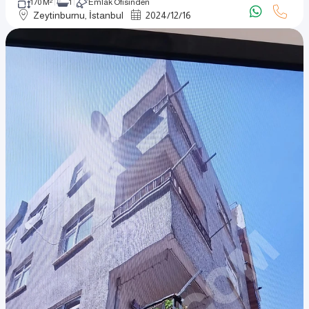
170 M²
1
Emlak Ofisinden
Zeytinburnu, İstanbul
2024
/
12
/
16