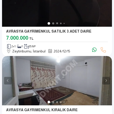
AVRASYA GAYRİMENKUL SATILIK 3.ADET DAIRE
7.000.000
TL
2+1
1
85 M²
Zeytinburnu, İstanbul
2024
/
12
/
15
AVRASYA GAYRIMENKUL KIRALIK DAIRE