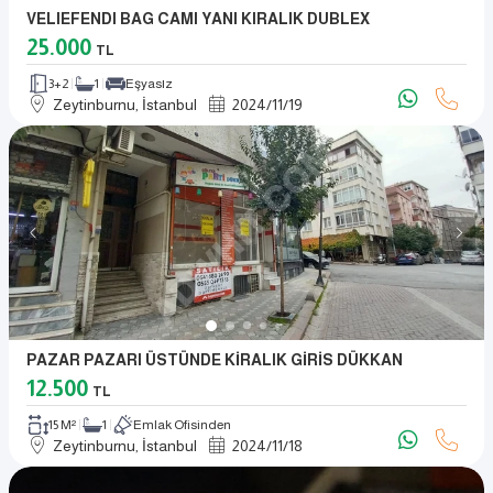
VELIEFENDI BAG CAMI YANI KIRALIK DUBLEX
25.000
TL
3+2
1
Eşyasız
Zeytinburnu, İstanbul
2024
/
11
/
19
PAZAR PAZARI ÜSTÜNDE KİRALIK GİRİS DÜKKAN
12.500
TL
15 M²
1
Emlak Ofisinden
Zeytinburnu, İstanbul
2024
/
11
/
18