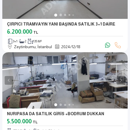
ÇIRPICI TRAMVAYIN YANI BAŞINDA SATILIK 3+1 DAİRE
6.200.000
TL
3+1
2
135 M²
Zeytinburnu, İstanbul
2024
/
12
/
18
NURIPASA DA SATILIK GİRİS +BODRUM DUKKAN
5.500.000
TL