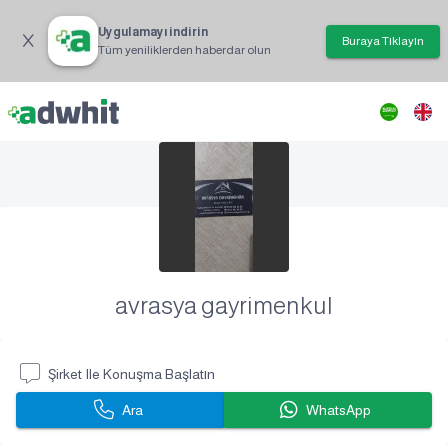
Uygulamayı indirin
Buraya Tıklayın
Tüm yeniliklerden haberdar olun
avrasya gayrimenkul
Şirket Ile Konuşma Başlatın
Ara
WhatsApp