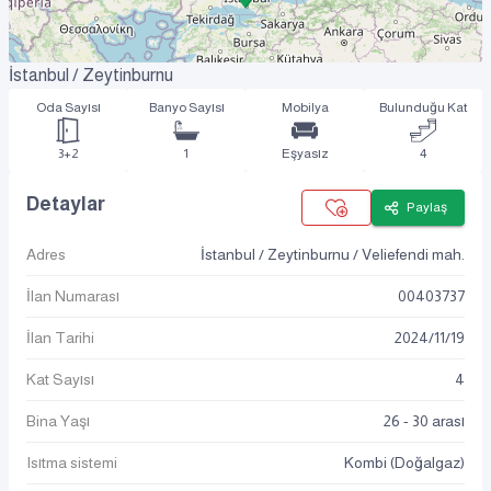
İstanbul / Zeytinburnu
Oda Sayısı
Banyo Sayısı
Mobilya
Bulunduğu Kat
3+2
1
Eşyasız
4
Detaylar
Paylaş
Adres
İstanbul / Zeytinburnu / Veliefendi mah.
İlan Numarası
00403737
İlan Tarihi
2024
/
11
/
19
Kat Sayısı
4
Bina Yaşı
26 - 30 arası
Isıtma sistemi
Kombi (Doğalgaz)