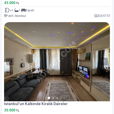
45.000
TL
1+1
1
Eşyalı
Fatih, İstanbul
2026
/
07
/
03
İstanbul'un Kalbinde Kiralık Daireler
30.000
TL