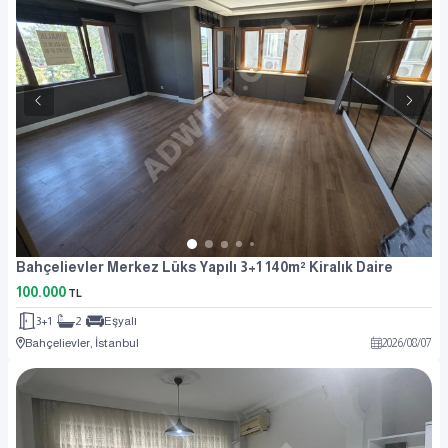
Bahçelievler Merkez Lüks Yapılı 3+1 140m² Kiralık Daire
100.000
TL
3+1
2
Eşyalı
Bahçelievler, İstanbul
2026
/
08
/
07