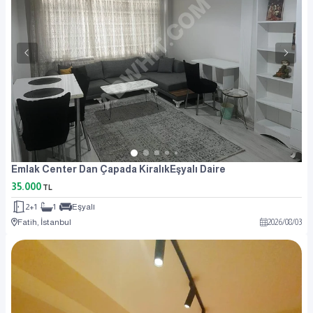
Emlak Center Dan Çapada KiralıkEşyalı Daire
35.000
TL
2+1
1
Eşyalı
Fatih, İstanbul
2026
/
08
/
03