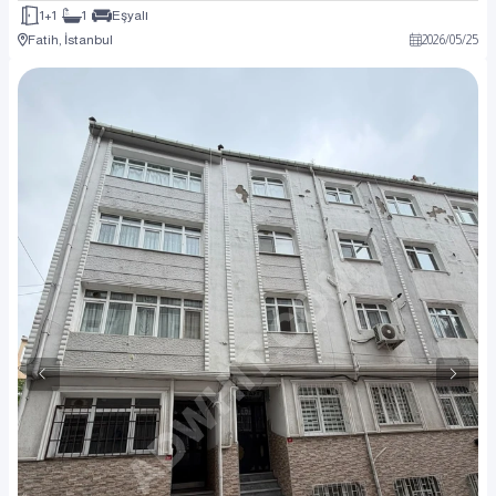
1+1
1
Eşyalı
Fatih, İstanbul
2026
/
05
/
25