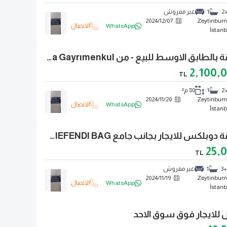
2+
1
غير مفروش
2024
/
12
/
07
Zeytinburn
WhatsApp
الاتصال
İstanb
شقة بالطابق الاوسط للبيع - من Avrasya Gayrımenkul
2,100,
TL
2+
1
80 م²
2024
/
11
/
20
Zeytinburn
WhatsApp
الاتصال
İstanb
شقة دوبلكس للايجار بجانب جامع VELIEFENDI BAG
25,
TL
3+
1
غير مفروش
2024
/
11
/
19
Zeytinburn
WhatsApp
الاتصال
İstanb
للايجار فوق سوق الاحد