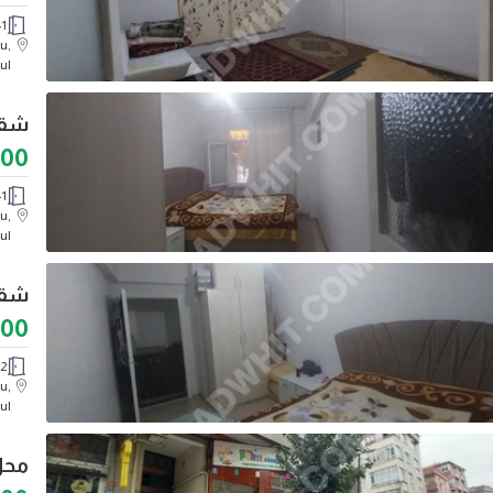
1
u,
ul
000
1
u,
ul
000
2
u,
ul
محل 