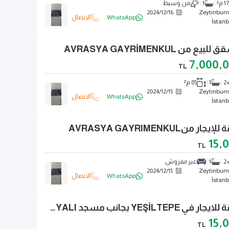
 م²
1
من وسيط
2024
/
12
/
16
Zeytinburn
WhatsApp
الاتصال
İstanb
7,000,
TL
2+
1
85 م²
2024
/
12
/
15
Zeytinburn
WhatsApp
الاتصال
İstanb
جار منAVRASYA GAYRIMENKUL
15,
TL
2+
1
غير مفروش
2024
/
12
/
15
Zeytinburn
WhatsApp
الاتصال
İstanb
شقة للايجار في YEŞİLTEPE بجانب مسجد KONYALI
15,
TL