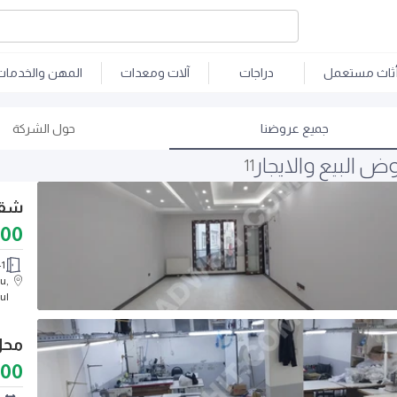
ثاث مستعمل
دراجات
آلات ومعدات
المهن والخدمات
جميع عروضنا
حول الشركة
ض البيع والايجار
11
شقة للبيع 3
000
+1
u,
ul
محل أ
000