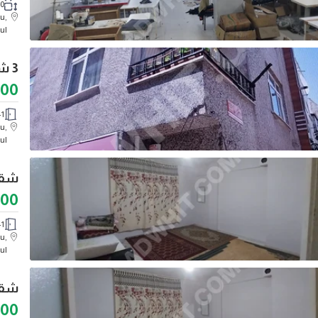
170
u,
ul
3 شقق للبيع من AVRASYA GAYRİMENKUL
000
1
u,
ul
شقة للإي
000
1
u,
ul
000