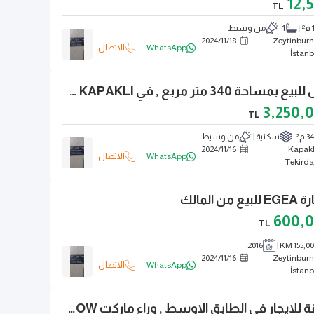
12,
TL
²
1
من وسيط
2024
/
11
/
18
Zeytinburn
WhatsApp
الاتصال
İstanb
ارض للبيع بمساحة 340 متر مربع , في TEKIRDAG KAPAKLI
3,250,
TL
3 م²
سكنية
من وسيط
2024
/
11
/
16
Kapakl
WhatsApp
الاتصال
Tekird
يع من المالك
600,
TL
2016
155,000 
2024
/
11
/
16
Zeytinburn
WhatsApp
الاتصال
İstanb
شقة للايجار في الطابق الاوسط , وراء ماركت SHOW في VELIEFINDI