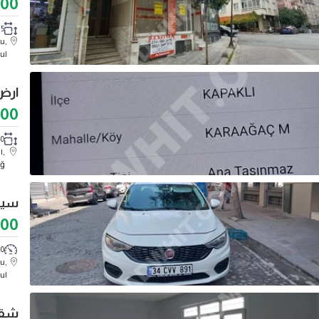
500
15 م
u,
ul
000
40
ı,
ağ
سيارة EGEA للب
000
KM
u,
ul