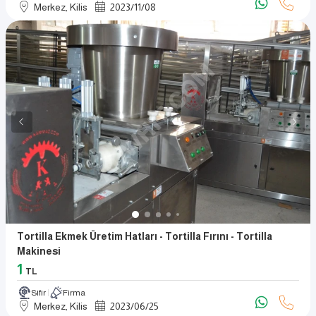
Merkez, Kilis
2023
/
11
/
08
Tortilla Ekmek Üretim Hatları - Tortilla Fırını - Tortilla
Makinesi
1
TL
Sıfır
Firma
Merkez, Kilis
2023
/
06
/
25