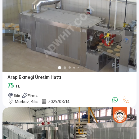
Arap Ekmeği Üretim Hattı
75
TL
Sıfır
Firma
Merkez, Kilis
2025
/
08
/
14