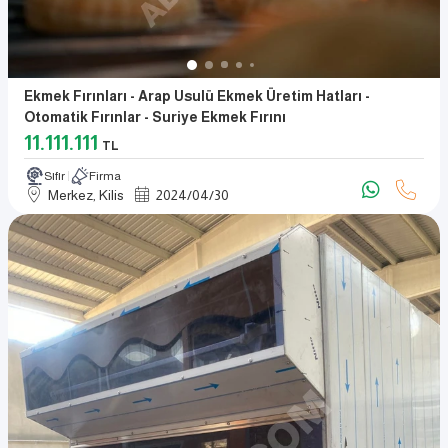
Ekmek Fırınları - Arap Usulü Ekmek Üretim Hatları -
Otomatik Fırınlar - Suriye Ekmek Fırını
11.111.111
TL
Sıfır
Firma
Merkez, Kilis
2024
/
04
/
30