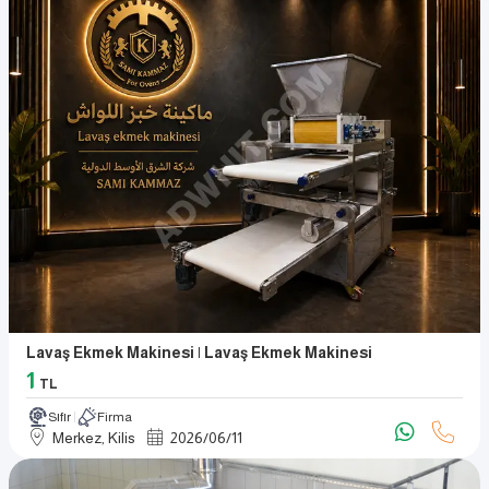
Lavaş Ekmek Makinesi | Lavaş Ekmek Makinesi
1
TL
Sıfır
Firma
Merkez, Kilis
2026
/
06
/
11