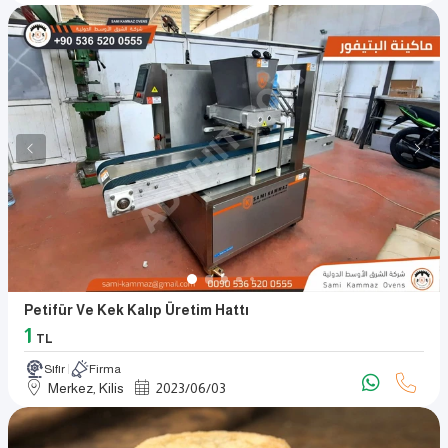
Petifür Ve Kek Kalıp Üretim Hattı
1
TL
Sıfır
Firma
Merkez, Kilis
2023
/
06
/
03