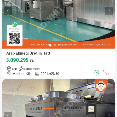
Arap Ekmeği Üretim Hattı
3.090.295
TL
Sıfır
Sahibinden
Merkez, Kilis
2024
/
05
/
30