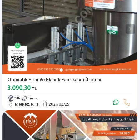
Otomatik Fırın Ve Ekmek Fabrikaları Üretimi
3.090,30
TL
Sıfır
Firma
Merkez, Kilis
2021
/
02
/
25