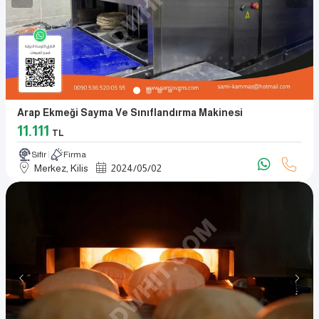
Arap Ekmeği Sayma Ve Sınıflandırma Makinesi
11.111
TL
Sıfır
Firma
Merkez, Kilis
2024
/
05
/
02