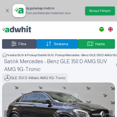
Uygulamayı indirin
Buraya Tıklayın
Tüm yeniliklerden haberdar olun
Filtre
Sıralama
Harita
/
Vasıta
/
SUV & Pickup
/
Satılık SUV, Pickup
/
Mercedes - Benz
/
GLE
/
350 D AMG
/
S
Satılık Mercedes - Benz GLE 350 D AMG SUV
1
AMG 9G-Tronic
GLE 350 D 4Matic AMG 9G-Tronic