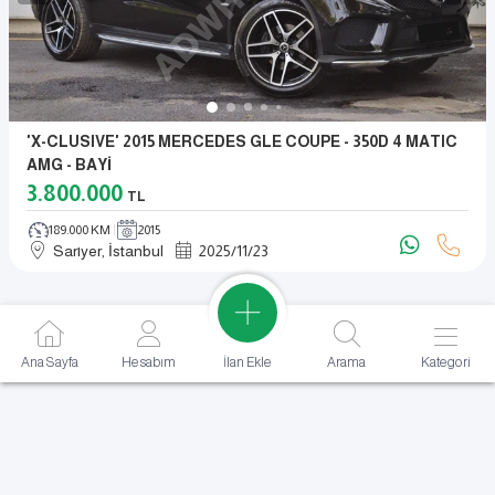
'X-CLUSIVE' 2015 MERCEDES GLE COUPE - 350D 4 MATIC
AMG - BAYİ
3.800.000
TL
189.000 KM
2015
Sarıyer, İstanbul
2025
/
11
/
23
İlan Ekle
Ana Sayfa
Hesabım
Arama
Kategori