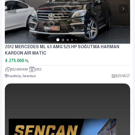
2012 MERCEDES ML 63 AMG 525 HP SOĞUTMA HARMAN
KARDON AİR MATİC
4.275.000
TL
182.000 KM
2012
Kadıköy, İstanbul
2025
/
08
/
27