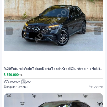
%20FaturalıVadeTakasKartaTaksitKrediOlurAracınızNakitAlınır
5.350.000
TL
13.000 KM
2024
Bağcılar, İstanbul
2025
/
12
/
17