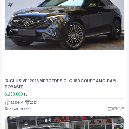
'X-CLUSIVE' 2025 MERCEDES GLC 180 COUPE AMG-BAYİ-
BOYASIZ
6.250.000
TL
6.250 KM
2023
Sarıyer, İstanbul
2025
/
11
/
23