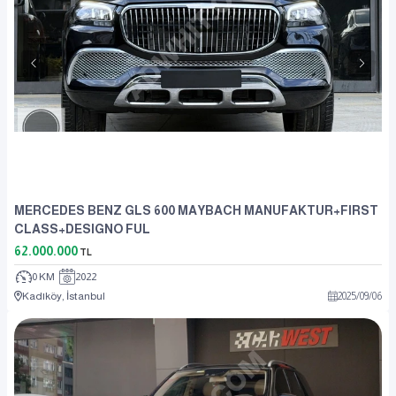
MERCEDES BENZ GLS 600 MAYBACH MANUFAKTUR+FIRST
CLASS+DESIGNO FUL
62.000.000
TL
0 KM
2022
Kadıköy, İstanbul
2025
/
09
/
06