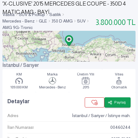
'X-CLUSIVE' 2015 MERCEDES GLE COUPE - 350D 4
MATIC AMG - BAYİ
Vasıta
SUV & Pickup
Satılık
3.800.000
TL
Mercedes - Benz
GLE
350 D AMG
SUV
AMG 9G-Tronic
İstanbul / Sarıyer
KM
Marka
Üretim Yılı
Vites
189.000 KM
Mercedes - Benz
2015
Otomatik
Detaylar
Paylaş
Adres
İstanbul / Sarıyer / İstinye mah.
İlan Numarası
00460244