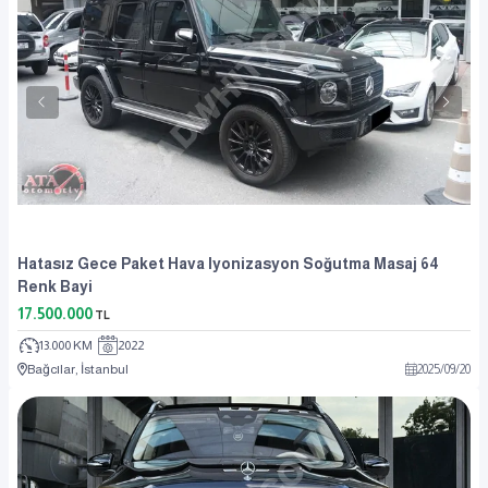
Hatasız Gece Paket Hava Iyonizasyon Soğutma Masaj 64
Renk Bayi
17.500.000
TL
13.000 KM
2022
Bağcılar, İstanbul
2025
/
09
/
20