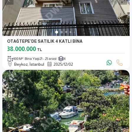
OTAĞTEPE'DE SATILIK 4 KATLI BİNA
38.000.000
TL
400 M²
Bina Yaşı
21 - 25 arası
4
Beykoz, İstanbul
2025
/
12
/
02