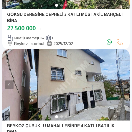
GÖKSU DERESİNE CEPHELİ 3 KATLI MÜSTAKİL BAHÇELİ
BİNA
27.500.000
TL
350 M²
Bina Yaşı
30+
3
Beykoz, İstanbul
2025
/
12
/
02
BEYKOZ ÇUBUKLU MAHALLESİNDE 4 KATLI SATILIK
BİNA