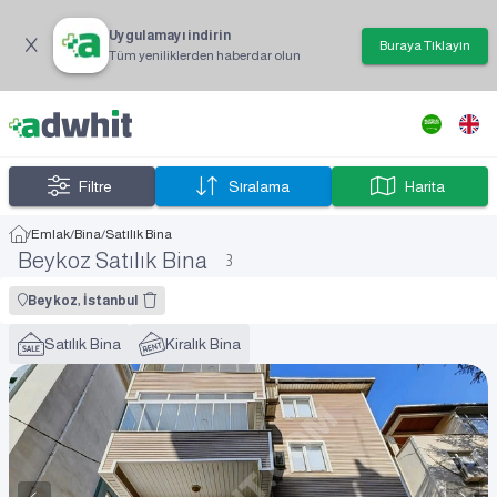
Uygulamayı indirin
Buraya Tıklayın
Tüm yeniliklerden haberdar olun
Filtre
Sıralama
Harita
/
Emlak
/
Bina
/
Satılık Bina
Beykoz Satılık Bina
3
Beykoz, İstanbul
Satılık Bina
Kiralık Bina