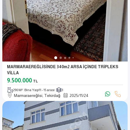
MARMARAEREĞLİSİNDE 340m2 ARSA İÇİNDE TRİPLEKS
VİLLA
9.500.000
TL
290 M²
Bina Yaşı
11 - 15 arası
3
Marmaraereğlisi, Tekirdağ
2025
/
11
/
24