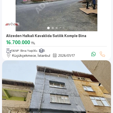
Alizeden Halkali Kavaklida Satilik Komple Bina
16.700.000
TL
136 M²
Bina Yaşı
30+
5
Küçükçekmece, İstanbul
2026
/
01
/
17