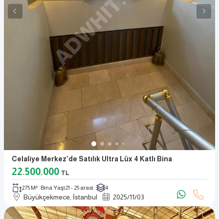
Celaliye Merkez'de Satılık Ultra Lüx 4 Katlı Bina
22.500.000
TL
275 M²
Bina Yaşı
21 - 25 arası
4
Büyükçekmece, İstanbul
2025
/
11
/
03