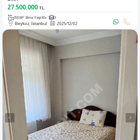
27.500.000
TL
350 M²
Bina Yaşı
30+
3
Beykoz, İstanbul
2025
/
12
/
02