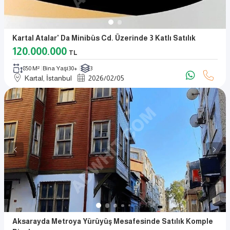
Kartal Atalar' Da Minibüs Cd. Üzerinde 3 Katlı Satılık
120.000.000
TL
850 M²
Bina Yaşı
30+
3
Kartal, İstanbul
2026
/
02
/
05
Aksarayda Metroya Yürüyüş Mesafesinde Satılık Komple