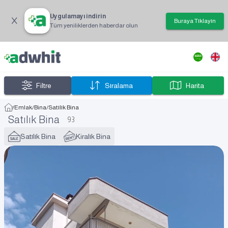
Uygulamayı indirin
Buraya Tıklayın
Tüm yeniliklerden haberdar olun
Filtre
Sıralama
Harita
/
Emlak
/
Bina
/
Satılık Bina
Satılık Bina
93
Satılık Bina
Kiralık Bina