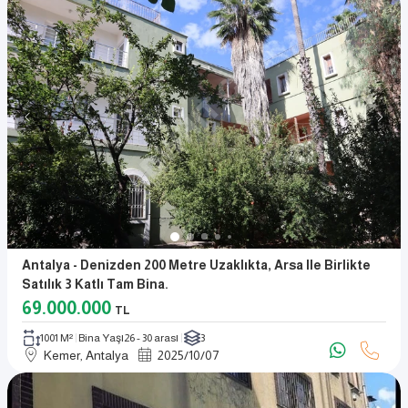
Antalya - Denizden 200 Metre Uzaklıkta, Arsa Ile Birlikte
Satılık 3 Katlı Tam Bina.
69.000.000
TL
1001 M²
Bina Yaşı
26 - 30 arası
3
Kemer, Antalya
2025
/
10
/
07