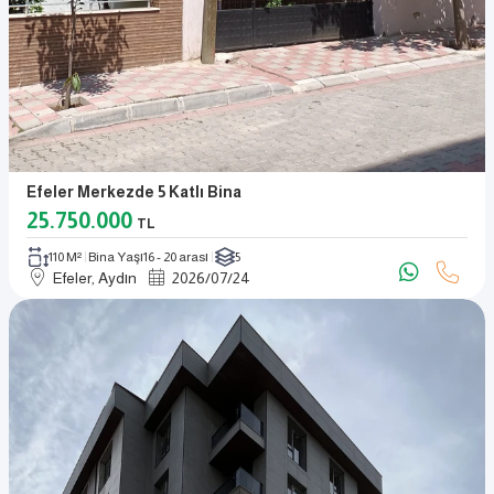
Efeler Merkezde 5 Katlı Bina
25.750.000
TL
110 M²
Bina Yaşı
16 - 20 arası
5
Efeler, Aydın
2026
/
07
/
24