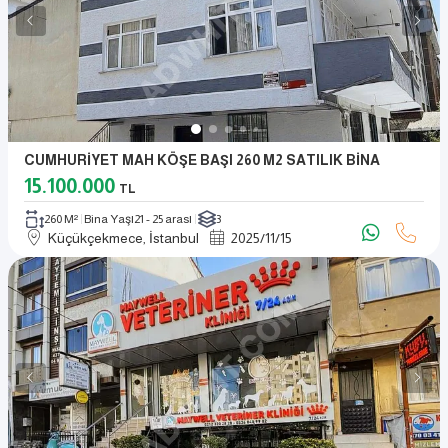
CUMHURİYET MAH KÖŞE BAŞI 260 M2 SATILIK BİNA
15.100.000
TL
260 M²
Bina Yaşı
21 - 25 arası
3
Küçükçekmece, İstanbul
2025
/
11
/
15