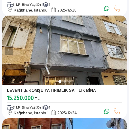
61 M²
Bina Yaşı
30+
4
Kağıthane, İstanbul
2025
/
12
/
28
LEVENT ,e KOMŞU YATIRIMLIK SATILIK BİNA
15.250.000
TL
61 M²
Bina Yaşı
30+
4
Kağıthane, İstanbul
2025
/
12
/
24