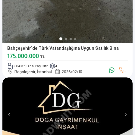
Bahçeşehir'de Türk Vatandaşlığına Uygun Satılık Bina
175.000.000
TL
2334 M²
Bina Yaşı
Sıfır
4
Başakşehir, İstanbul
2026
/
02
/
10