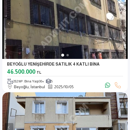
BEYOĞLU YENİŞEHİRDE SATILIK 4 KATLI BİNA
46.500.000
TL
282 M²
Bina Yaşı
30+
5
Beyoğlu, İstanbul
2025
/
10
/
05