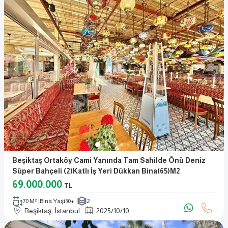
Beşiktaş Ortaköy Cami Yanında Tam Sahilde Önü Deniz
Süper Bahçeli (2)Katlı İş Yeri Dükkan Bina(65)m2
69.000.000
TL
70 M²
Bina Yaşı
30+
2
Beşiktaş, İstanbul
2025
/
10
/
10