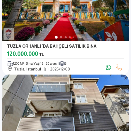
TUZLA ORHANLI 'DA BAHÇELİ SATILIK BİNA
120.000.000
TL
1200 M²
Bina Yaşı
16 - 20 arası
6
Tuzla, İstanbul
2025
/
12
/
08