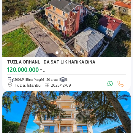
TUZLA ORHANLI 'DA SATILIK HARİKA BİNA
120.000.000
TL
1200 M²
Bina Yaşı
16 - 20 arası
6
Tuzla, İstanbul
2025
/
12
/
09