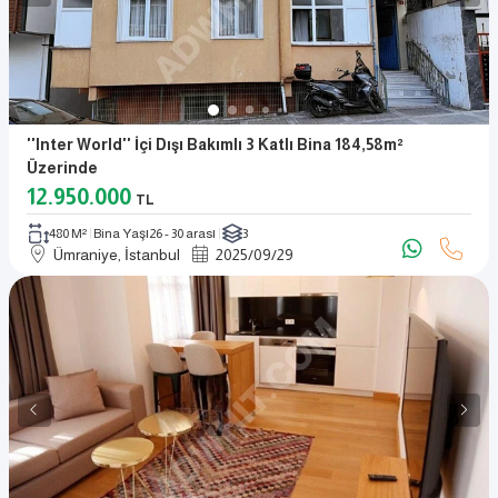
''Inter World'' İçi Dışı Bakımlı 3 Katlı Bina 184,58m²
Üzerinde
12.950.000
TL
480 M²
Bina Yaşı
26 - 30 arası
3
Ümraniye, İstanbul
2025
/
09
/
29