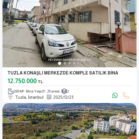
TUZLA KONAŞLI MERKEZDE KOMPLE SATILIK BİNA
12.750.000
TL
280 M²
Bina Yaşı
21 - 25 arası
2
Tuzla, İstanbul
2025
/
12
/
23