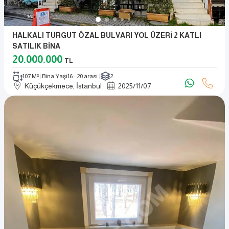
HALKALI TURGUT ÖZAL BULVARI YOL ÜZERİ 2 KATLI
SATILIK BİNA
20.000.000
TL
107 M²
Bina Yaşı
16 - 20 arası
2
Küçükçekmece, İstanbul
2025
/
11
/
07