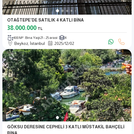
OTAĞTEPE'DE SATILIK 4 KATLI BİNA
38.000.000
TL
400 M²
Bina Yaşı
21 - 25 arası
4
Beykoz, İstanbul
2025
/
12
/
02
GÖKSU DERESİNE CEPHELİ 3 KATLI MÜSTAKİL BAHÇELİ
BİNA