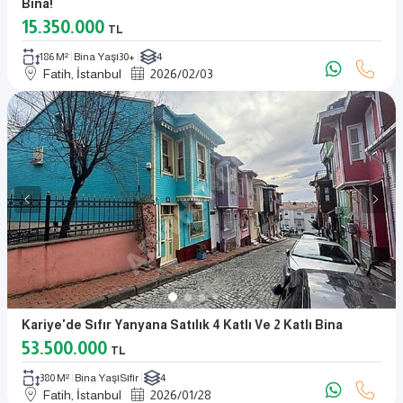
Bina!
15.350.000
TL
186 M²
Bina Yaşı
30+
4
Fatih, İstanbul
2026
/
02
/
03
Kariye'de Sıfır Yanyana Satılık 4 Katlı Ve 2 Katlı Bina
53.500.000
TL
380 M²
Bina Yaşı
Sıfır
4
Fatih, İstanbul
2026
/
01
/
28