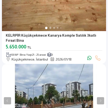
KELRPİR Küçükçekmece Kanarya Komple Satılık 3katlı
Fırsat Bina
5.650.000
TL
100 M²
Bina Yaşı
21 - 25 arası
3
Küçükçekmece, İstanbul
2026
/
01
/
18