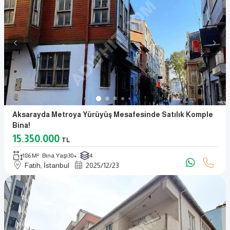
Aksarayda Metroya Yürüyüş Mesafesinde Satılık Komple
Bina!
15.350.000
TL
186 M²
Bina Yaşı
30+
4
Fatih, İstanbul
2025
/
12
/
23