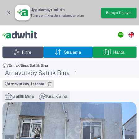
Uygulamayı indirin
Buraya Tıklayın
Tüm yeniliklerden haberdar olun
Filtre
Sıralama
Harita
/
Emlak
/
Bina
/
Satılık Bina
Arnavutköy Satılık Bina
1
Arnavutköy, İstanbul
Satılık Bina
Kiralık Bina