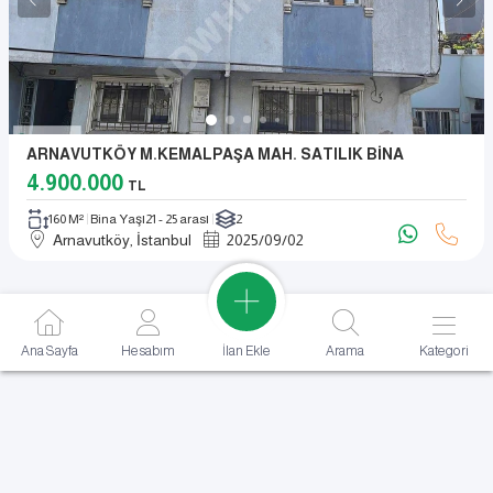
ARNAVUTKÖY M.KEMALPAŞA MAH. SATILIK BİNA
4.900.000
TL
160 M²
Bina Yaşı
21 - 25 arası
2
Arnavutköy, İstanbul
2025
/
09
/
02
İlan Ekle
Ana Sayfa
Hesabım
Arama
Kategori