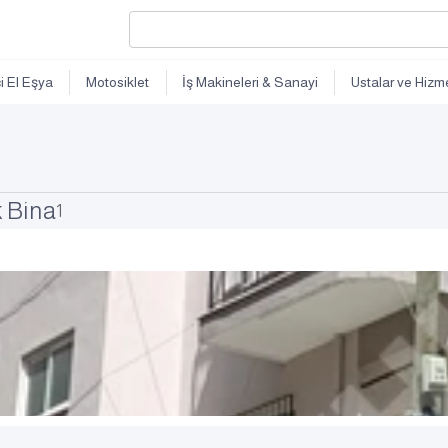
ci El Eşya
Motosiklet
İş Makineleri & Sanayi
Ustalar ve Hizme
k Bina
1