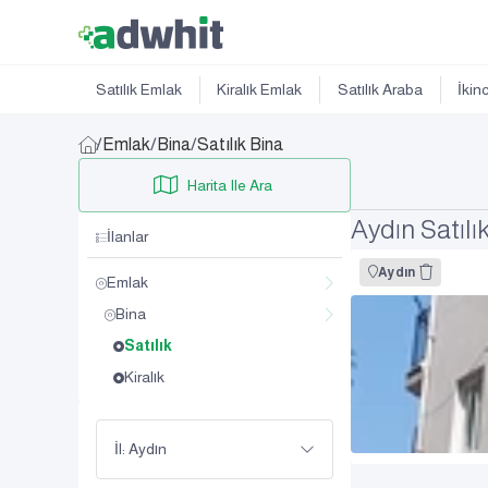
Satılık Emlak
Kiralık Emlak
Satılık Araba
İkin
/
Emlak
/
Bina
/
Satılık Bina
Harita Ile Ara
Aydın Satılı
İlanlar
Aydın
Emlak
Bina
Satılık
Kiralık
İl: Aydın