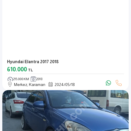
Hyundai Elantra 2017 2018
610.000
TL
215.000 KM
2018
Merkez, Karaman
2024
/
05
/
18