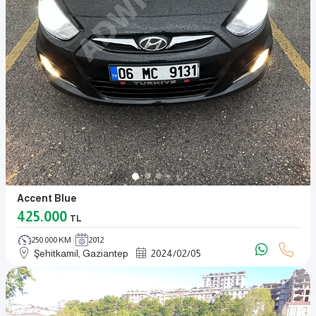
Accent Blue
425.000
TL
250.000 KM
2012
Şehitkamil, Gaziantep
2024
/
02
/
05