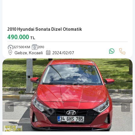
2010 Hyundai Sonata Dizel Otomatik
490.000
TL
327.500 KM
2010
Gebze, Kocaeli
2024
/
02
/
07