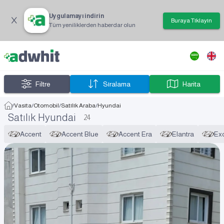
Uygulamayı indirin
Buraya Tıklayın
Tüm yeniliklerden haberdar olun
Filtre
Sıralama
Harita
/
Vasıta
/
Otomobil
/
Satılık Araba
/
Hyundai
Satılık Hyundai
24
Accent
Accent Blue
Accent Era
Elantra
Ex