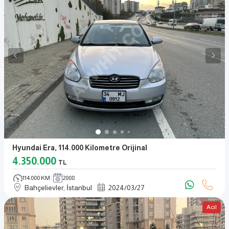
Hyundai Era, 114.000 Kilometre Orijinal
4.350.000
TL
114.000 KM
2008
Bahçelievler, İstanbul
2024
/
03
/
27
Acil