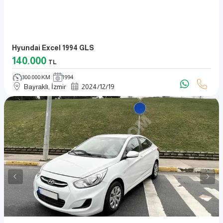
Hyundai Excel 1994 GLS
140.000
TL
300.000 KM
1994
Bayraklı, İzmir
2024
/
12
/
19