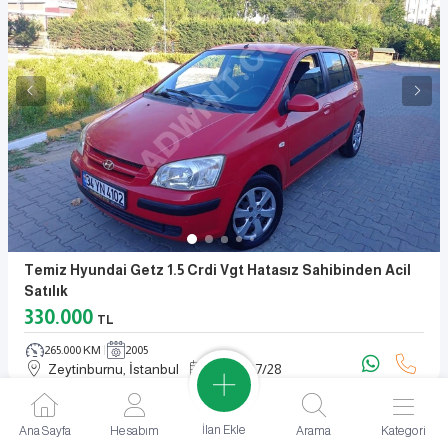
Temiz Hyundai Getz 1.5 Crdi Vgt Hatasız Sahibinden Acil
Satılık
330.000
TL
265.000 KM
2005
Zeytinburnu, İstanbul
2024
/
07
/
28
İlan Ekle
Ana Sayfa
Hesabım
Arama
Kategori