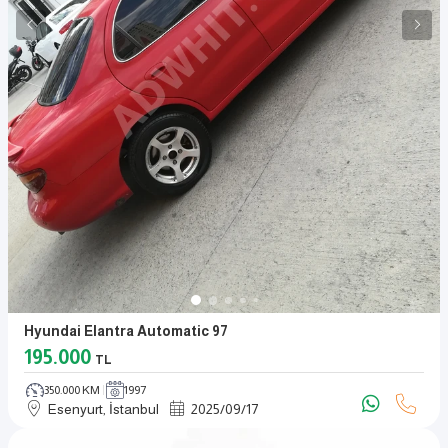
Hyundai Elantra Automatic 97
195.000
TL
350.000 KM
1997
Esenyurt, İstanbul
2025
/
09
/
17