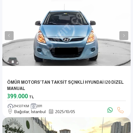
ÖMÜR MOTORS'TAN TAKSİT SÇNKLİ HYUNDAİ I20 DİZEL
MANUAL
399.000
TL
214.537 KM
2011
Bağcılar, İstanbul
2025
/
10
/
05