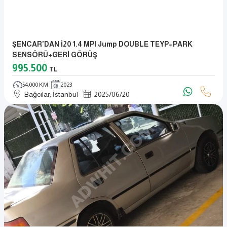
ŞENCAR'DAN İ20 1.4 MPI Jump DOUBLE TEYP+PARK
SENSÖRÜ+GERİ GÖRÜŞ
995.500
TL
54.000 KM
2023
Bağcılar, İstanbul
2025
/
06
/
20