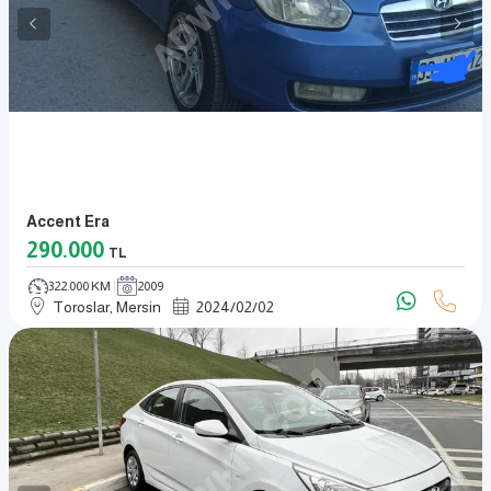
Accent Era
290.000
TL
322.000 KM
2009
Toroslar, Mersin
2024
/
02
/
02