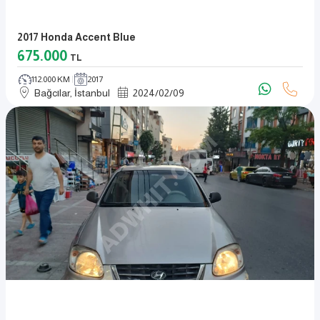
2017 Honda Accent Blue
675.000
TL
112.000 KM
2017
Bağcılar, İstanbul
2024
/
02
/
09