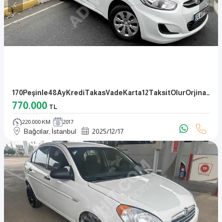
170Peşinle48AyKrediTakasVadeKarta12TaksitOlurOrjinalOtomatikFul
770.000
TL
220.000 KM
2017
Bağcılar, İstanbul
2025
/
12
/
17