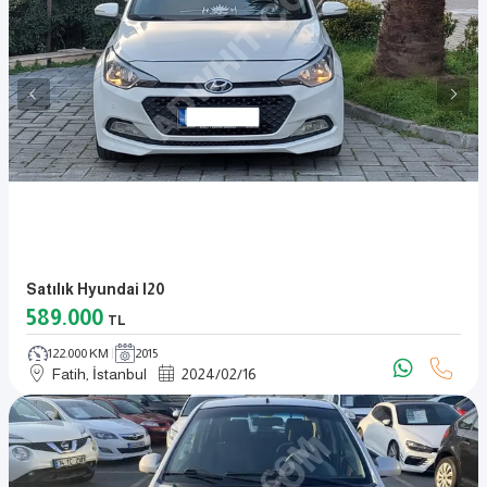
Satılık Hyundai I20
589.000
TL
122.000 KM
2015
Fatih, İstanbul
2024
/
02
/
16