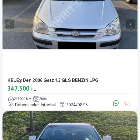
KELEŞ Den 2006 Getz 1.3 GLS BENZİN LPG
347.500
TL
245.000 KM
2006
Bahçelievler, İstanbul
2024
/
08
/
15