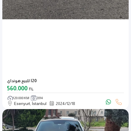
للبيع هونداي I20
560.000
TL
120.000 KM
2014
Esenyurt, İstanbul
2024
/
12
/
18