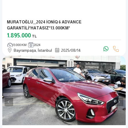
MURATOĞLU__2024 İONİQ 6 ADVANCE
GARANTİLİ*HATASIZ*13.000KM*
1.895.000
TL
13.000 KM
2024
Bayrampaşa, İstanbul
2025
/
08
/
14