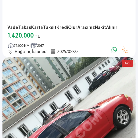
VadeTakasKartaTaksitKrediOlurAracınızNakitAlınır
1.420.000
TL
77.000 KM
2017
Bağcılar, İstanbul
2025
/
08
/
22
Acil