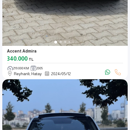
Accent Admirа
340.000
TL
219.000 KM
2005
Reyhanlı, Hatay
2024
/
05
/
12