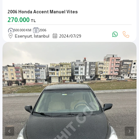
2006 Honda Accent Manuel Vites
270.000
TL
500.000 KM
2006
Esenyurt, İstanbul
2024
/
07
/
29