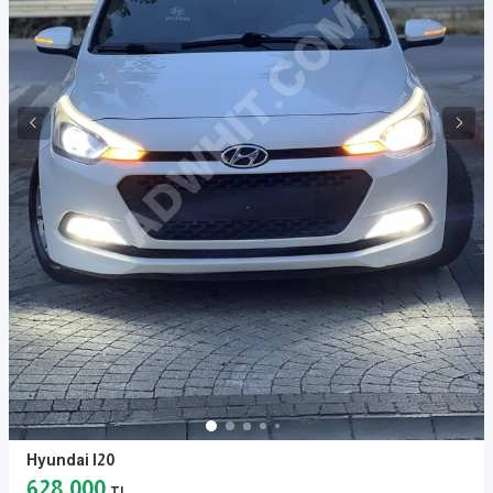
Hyundai I20
628.000
TL