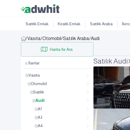
Satılık Emlak
Kiralık Emlak
Satılık Araba
İkin
/
Vasıta
/
Otomobil
/
Satılık Araba
/
Audi
Harita Ile Ara
Satılık Audi
İlanlar
Vasıta
Otomobil
Satılık
Audi
A1
A3
A4