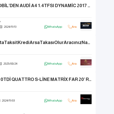
SETAY OTOMOBİL'DEN AUDİ A4 1.4TFSI DYNAMİC 2017 OTOMATİK/SUNROOF
7
2024
/
11
/
13
WhatsApp
Ara
VadeTakasKartaTaksitKrediArsaTakasıOlurAracınızNakitAlınır
2025
/
08
/
24
WhatsApp
Ara
2016 AUDİ A6 2.0TDİ QUATTRO S-LİNE MATRİX FAR 20' RS JNT BOYASIZ
2024
/
11
/
03
WhatsApp
Ara