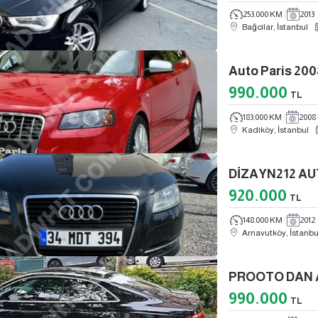
253.000 KM
2013
Bağcılar, İstanbul
Auto Paris 20
990.000
TL
183.000 KM
2008
Kadıköy, İstanbul
920.000
TL
148.000 KM
2012
Arnavutköy, İstanbu
PROOTO DAN A
990.000
TL