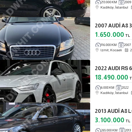
213.000 KM
2009
Kadıköy, İstanbul
1.650.000
TL
116.000 KM
2007
Izmit, Kocaeli
2
18.490.000
T
6.008 KM
2022
Kadıköy, İstanbul
3.100.000
TL
265.000 KM
2013