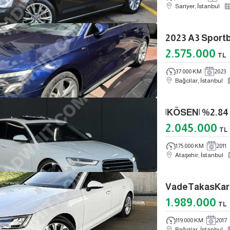
Sarıyer, İstanbul
2.575.000
TL
37.000 KM
2023
Bağcılar, İstanbul
2.045.000
TL
175.000 KM
2011
Ataşehir, İstanbul
1.989.000
TL
119.000 KM
2017
Bağcılar, İstanbul