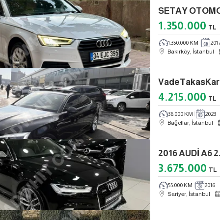
1.350.000
TL
1.350.000 KM
201
Bakırköy, İstanbul
4.215.000
TL
36.000 KM
2023
Bağcılar, İstanbul
3.675.000
TL
55.000 KM
2016
Sarıyer, İstanbul