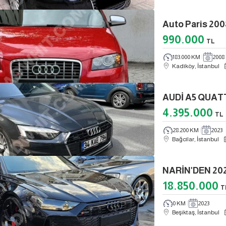
Auto Paris 20
990.000
TL
183.000 KM
2008
Kadıköy, İstanbul
AUDİ A5 QUAT
4.395.000
TL
28.200 KM
2023
Bağcılar, İstanbul
NARİN'DEN 20
18.850.000
T
0 KM
2023
Beşiktaş, İstanbul