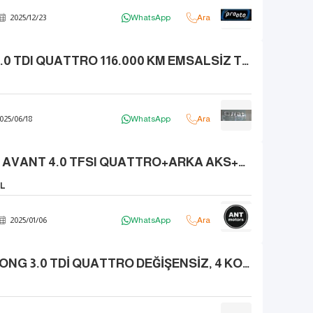
2025
/
12
/
23
WhatsApp
Ara
2007 AUDİ A8 3.0 TDI QUATTRO 116.000 KM EMSALSİZ TRDE TEK
025
/
06
/
18
WhatsApp
Ara
2022 AUDI RS 6 AVANT 4.0 TFSI QUATTRO+ARKA AKS+BANG OLUFSEN 3D
L
2025
/
01
/
06
WhatsApp
Ara
2013 AUDİ A8 LONG 3.0 TDİ QUATTRO DEĞİŞENSİZ, 4 KOLTUK MASAJ