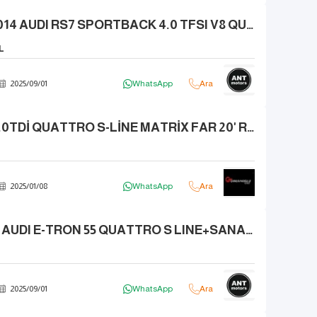
BAYİ ÇIKIŞLI 2014 AUDI RS7 SPORTBACK 4.0 TFSI V8 QUATTRO 560 HP
L
2025
/
09
/
01
WhatsApp
Ara
2016 AUDİ A6 2.0TDİ QUATTRO S-LİNE MATRİX FAR 20' RS JANT BAYİ
2025
/
01
/
08
WhatsApp
Ara
HATASIZ 2020 AUDI E-TRON 55 QUATTRO S LINE+SANAL AYNA+SOĞUTMA FL
2025
/
09
/
01
WhatsApp
Ara