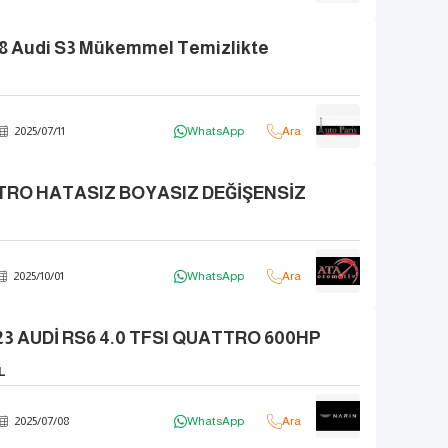
08 Audi S3 Mükemmel Temizlikte
2025
/
07
/
11
WhatsApp
Ara
TRO HATASIZ BOYASIZ DEĞİŞENSİZ
2025
/
10
/
01
WhatsApp
Ara
23 AUDİ RS6 4.0 TFSI QUATTRO 600HP
L
2025
/
07
/
08
WhatsApp
Ara