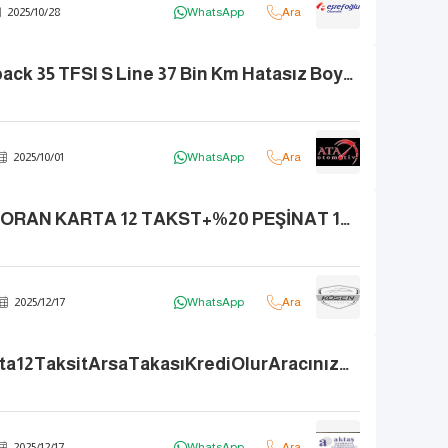
2025
/
10
/
28
WhatsApp
Ara
2023 A3 Sportback 35 TFSI S Line 37 Bin Km Hatasız Boyasız
2025
/
10
/
01
WhatsApp
Ara
|KÖSEN| %2.84 ORAN KARTA 12 TAKST+%20 PEŞİNAT 12-24-36 AY SENET!
2025
/
12
/
17
WhatsApp
Ara
VadeTakasKarta12TaksitArsaTakasıKrediOlurAracınızNakitAlınır
2025
/
12
/
17
WhatsApp
Ara