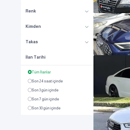
Renk
Kimden
Takas
İlan Tarihi
Tüm İlanlar
Son 24 saat içinde
Son 3 gün içinde
Son 7 gün içinde
Son 30 gün içinde