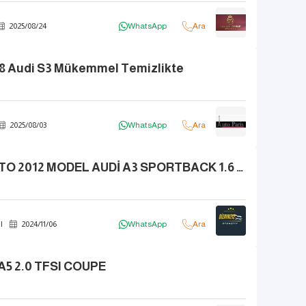
2025
/
08
/
24
WhatsApp
Ara
08 Audi S3 Mükemmel Temizlikte
2025
/
08
/
03
WhatsApp
Ara
DİZAYN212 AUTO 2012 MODEL AUDİ A3 SPORTBACK 1.6 TDI ATTRACTİON
l
2024
/
11
/
06
WhatsApp
Ara
5 2.0 TFSI COUPE