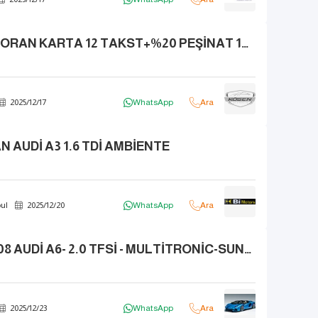
|KÖSEN| %2.84 ORAN KARTA 12 TAKST+%20 PEŞİNAT 12-24-36 AY SENET!
2025
/
12
/
17
WhatsApp
Ara
 AUDİ A3 1.6 TDİ AMBİENTE
ul
2025
/
12
/
20
WhatsApp
Ara
OTOMATİK 2008 AUDİ A6- 2.0 TFSİ - MULTİTRONİC-SUNROOF
2025
/
12
/
23
WhatsApp
Ara