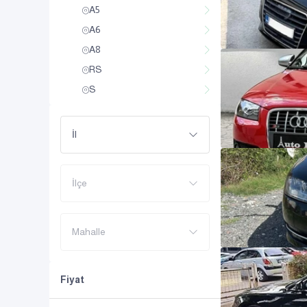
A5
A6
A8
RS
S
İl
İlçe
Mahalle
Fiyat