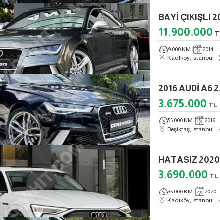
11.900.000
T
9.000 KM
2014
Kadıköy, İstanbul
3.675.000
TL
55.000 KM
2016
Beşiktaş, İstanbul
3.690.000
TL
35.000 KM
2020
Kadıköy, İstanbul