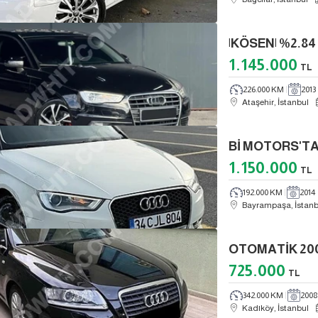
1.145.000
TL
226.000 KM
2013
Ataşehir, İstanbul
Bİ MOTORS'TAN
1.150.000
TL
192.000 KM
2014
Bayrampaşa, İstanb
725.000
TL
342.000 KM
2008
Kadıköy, İstanbul