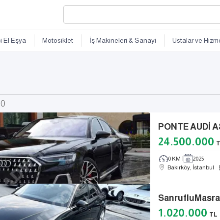
ci El Eşya
Motosiklet
İş Makineleri & Sanayi
Ustalar ve Hizme
30
PONTE AUDİ A
24.500.000
0 KM
2025
Bakırköy, İstanbul
1.020.000
TL