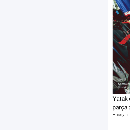
Yatak 
parçal
Hüseyin
tasarım