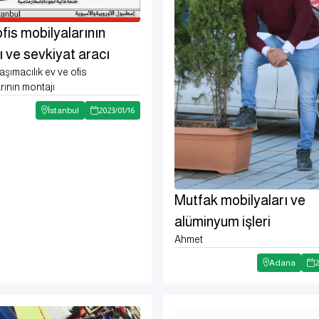
fis mobilyalarının
 ve sevkiyat aracı
aşımacılık ev ve ofis
rının montajı
İstanbul
2023
/
01
/
16
Mutfak mobilyaları ve
alüminyum işleri
Ahmet
Adana
2