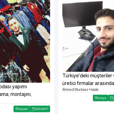
Türkiye'deki müşteriler
üretici firmalar arasında
odası yapımı
Ahmed Muntasır Halak
komisyoncu
ama, montajını,
Konya
ları
Kayseri
2021
/
04
/
17