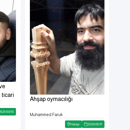
 ve
 ticari
Ahşap oymacılığı
2021
/
03
/
18
Muhammed Faruk
Hatay
2020
/
05
/
11