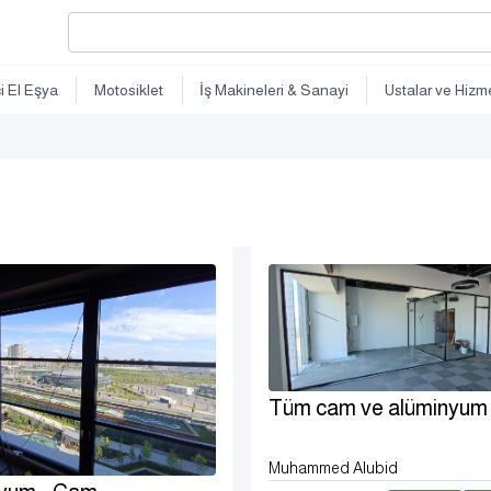
ci El Eşya
Motosiklet
İş Makineleri & Sanayi
Ustalar ve Hizme
Tüm cam ve alüminyum i
Muhammed Alubid