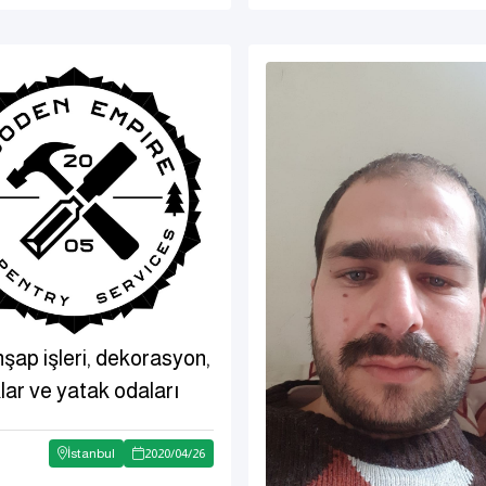
şap işleri, dekorasyon,
lar ve yatak odaları
İstanbul
2020
/
04
/
26