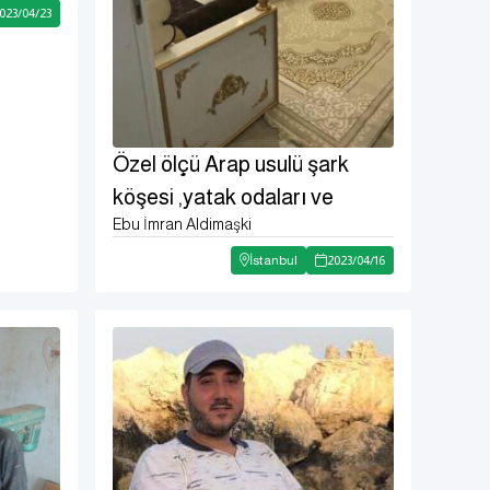
023
/
04
/
23
Özel ölçü Arap usulü şark
köşesi ,yatak odaları ve
Ebu İmran Aldimaşki
mutfaklar
İstanbul
2023
/
04
/
16