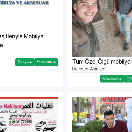
şitleriyle Mobilya
a
Tüm Özel Ölçü mobilyal
Kayseri
2023
/
01
/
26
Hamoudi Alhalabi
Gaziantep
2