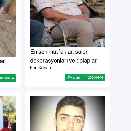
En son mutfaklar, salon
dekorasyonları ve dolaplar
ar
Ebu Süfyan
Mersin
2023
/
01
/
16
023
/
01
/
24