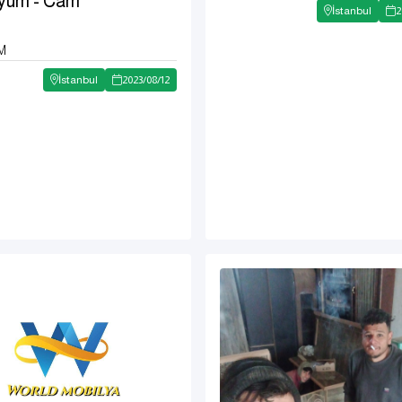
yum - Cam
İstanbul
2
M
İstanbul
2023
/
08
/
12