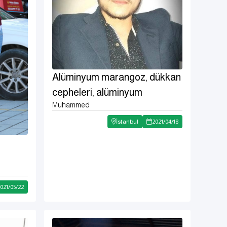
Alüminyum marangoz, dükkan
cepheleri, alüminyum
Muhammed
çekmeceler
İstanbul
2021
/
04
/
18
021
/
05
/
22