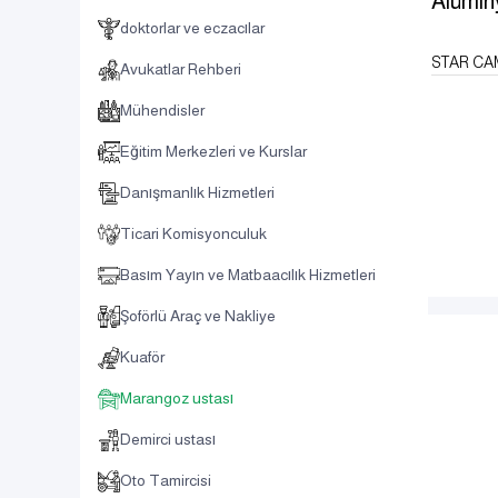
Alümin
doktorlar ve eczacılar
STAR CA
Avukatlar Rehberi
Mühendisler
Eğitim Merkezleri ve Kurslar
Danışmanlık Hizmetleri
Ticari Komisyonculuk
Basım Yayın ve Matbaacılık Hizmetleri
Şoförlü Araç ve Nakliye
Kuaför
Marangoz ustası
Demirci ustası
Oto Tamircisi