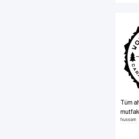
Tüm ah
mutfak
hussam