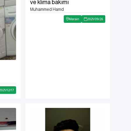
ve klima bakımı
Muhammed Hamd
Mersin
2021
/
09
/
26
2021
/
12
/
17