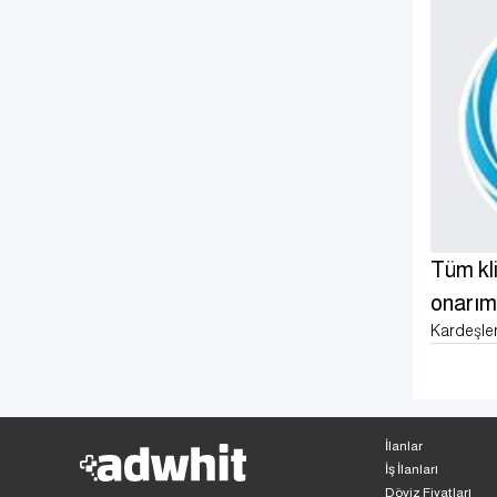
Tüm kli
onarım
Kardeşle
İlanlar
İş İlanları
Döviz Fiyatları