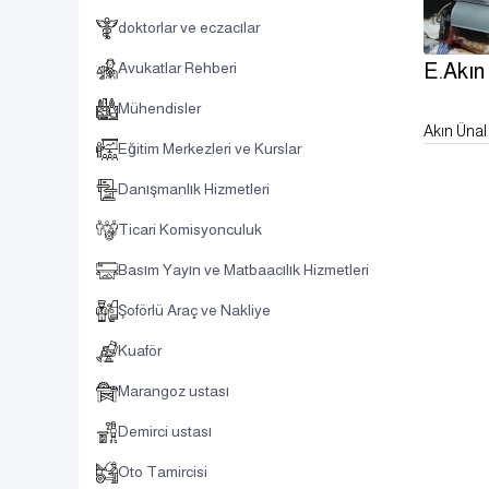
doktorlar ve eczacılar
Avukatlar Rehberi
E.Akın
Mühendisler
Akın Ünal
Eğitim Merkezleri ve Kurslar
Danışmanlık Hizmetleri
Ticari Komisyonculuk
Basım Yayın ve Matbaacılık Hizmetleri
Şoförlü Araç ve Nakliye
Kuaför
Marangoz ustası
Demirci ustası
Oto Tamircisi