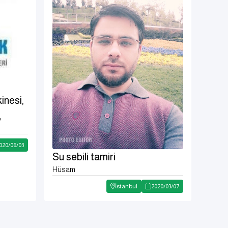
inesi,
,
020
/
06
/
03
Su sebili tamiri
Hüsam
İstanbul
2020
/
03
/
07