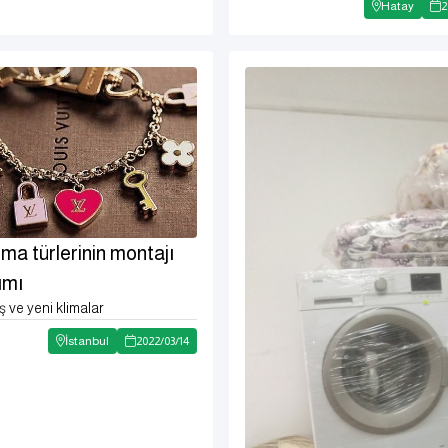
Hatay
2
ma türlerinin montajı
ımı
ş ve yeni klimalar
İstanbul
2022
/
03
/
14