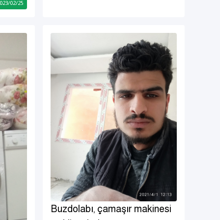
023
/
02
/
25
Buzdolabı, çamaşır makinesi