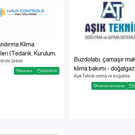
ndırma Klima
eri (Tedarik, Kurulum,
Buzdolabı, çamaşır mak
rols Şirketi
 Danışmanlık,
klima bakımı - doğalgaz
ama)
İstanbul
2020
/
08
/
05
Aşık Teknik ısıtma ve soğutma
kombi
Kahramanmaraş
2