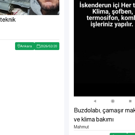
 teknik
Ankara
2026
/
02
/
20
Buzdolabı, çamaşır mak
ve klima bakımı
Mahmut