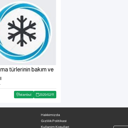
ma türlerinin bakım ve
ı
r
İstanbul
2020
/
02
/
11
Hakkımızda
Gizlilik Politikası
Kullanım Koşulları