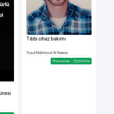
Tıbbi cihaz bakımı
Yusuf Mahmoud Al Nawaz
Gaziantep
2023
/
01
/
16
inesi