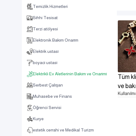
Temizlik Hizmetleri
Sıhhi Tesisat
Terzi atölyesi
Elektronik Bakım Onarım
Elektrik ustası
boyacı ustası
Elektrikli Ev Aletlerinin Bakım ve Onarımı
Tüm kli
ve bak
Serbest Çalışan
Kullanılmı
Muhasebe ve Finans
Öğrenci Servisi
Kurye
estetik cerrahi ve Medikal Turizm