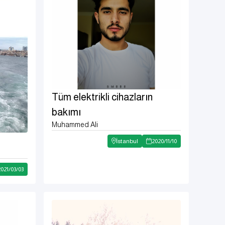
Tüm elektrikli cihazların
bakımı
Muhammed Ali
İstanbul
2020
/
11
/
10
2021
/
03
/
03