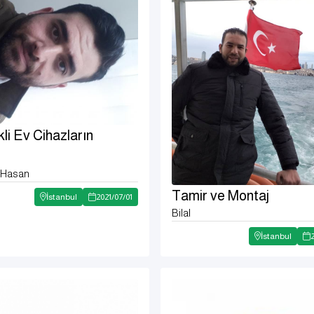
kli Ev Cihazların
ı
l Hasan
Tamir ve Montaj
İstanbul
2021
/
07
/
01
Bilal
İstanbul