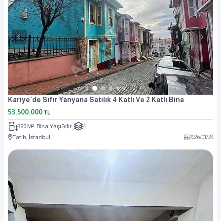
Kariye'de Sıfır Yanyana Satılık 4 Katlı Ve 2 Katlı Bina
53.500.000
TL
380 M²
Bina Yaşı
Sıfır
4
Fatih, İstanbul
2026
/
01
/
28