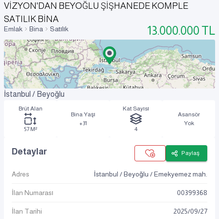
VİZYON'DAN BEYOĞLU ŞİŞHANEDE KOMPLE
SATILIK BİNA
13.000.000
TL
Emlak
Bina
Satılık
İstanbul / Beyoğlu
Brüt Alan
Kat Sayısı
Bina Yaşı
Asansör
+31
Yok
57 M²
4
Detaylar
Paylaş
Adres
İstanbul / Beyoğlu / Emekyemez mah.
İlan Numarası
00399368
İlan Tarihi
2025
/
09
/
27