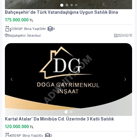
Bahçeşehir'de Türk Vatandaşlığına Uygun Satılık Bina
175.000.000
TL
2334 M²
Bina Yaşı
Sıfır
4
Başakşehir, İstanbul
2026
/
02
/
10
Kartal Atalar' Da Minibüs Cd. Üzerinde 3 Katlı Satılık
120.000.000
TL
850 M²
Bina Yaşı
30+
3