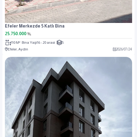
Efeler Merkezde 5 Katlı Bina
25.750.000
TL
110 M²
Bina Yaşı
16 - 20 arası
5
Efeler, Aydın
2026
/
07
/
24