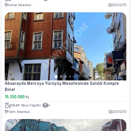
Kartal, İstanbul
2026
/
02
/
05
Aksarayda Metroya Yürüyüş Mesafesinde Satılık Komple
Bina!
15.350.000
TL
186 M²
Bina Yaşı
30+
4
Fatih, İstanbul
2026
/
02
/
03