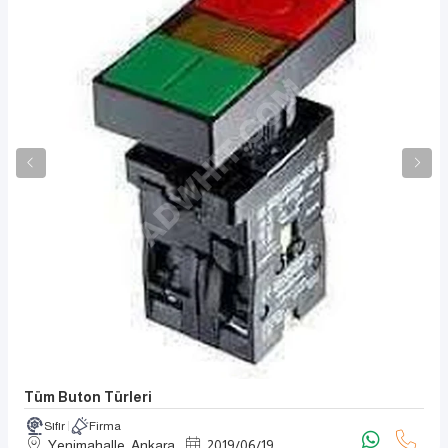
Tüm Buton Türleri
Sıfır
Firma
Yenimahalle, Ankara
2019
/
06
/
19