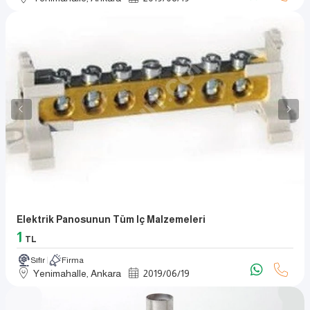
Elektrik Panosunun Tüm Iç Malzemeleri
1
TL
Sıfır
Firma
Yenimahalle, Ankara
2019
/
06
/
19