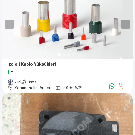
İzoleli Kablo Yüksükleri
1
TL
Sıfır
Firma
Yenimahalle, Ankara
2019
/
06
/
19