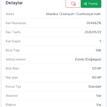
Detaylar
Paylaş
Adres
İstanbul / Esenyurt / Cumhuriyet mah.
İlan Numarası
00466216
İlan Tarihi
2026
/
05
/
03
Kat Sayısı
5
Bina Yaşı
Sıfır
Isıtma sistemi
Kombi (Doğalgaz)
Brüt Alan
120 M²
Net alan
100 M²
Konut Tipi
Standart
Asansör
Var
Balkon
Var