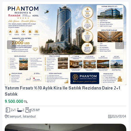
Yatırım Fırsatı %10 Aylık Kira Ile Satılık Rezidans Daire 2+1
Satılık
9.500.000
TL
2+1
2
125 M²
Esenyurt, İstanbul
2026
/
08
/
04