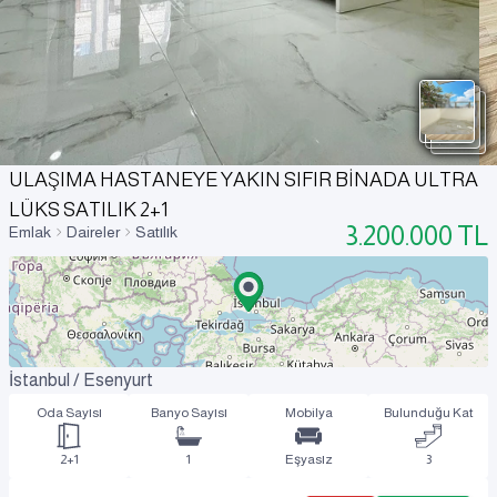
ULAŞIMA HASTANEYE YAKIN SIFIR BİNADA ULTRA
LÜKS SATILIK 2+1
3.200.000
TL
Emlak
Daireler
Satılık
İstanbul / Esenyurt
Oda Sayısı
Banyo Sayısı
Mobilya
Bulunduğu Kat
2+1
1
Eşyasız
3