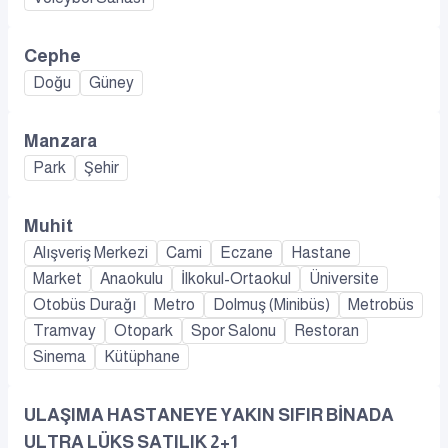
Cephe
Doğu
Güney
Manzara
Park
Şehir
Muhit
Alışveriş Merkezi
Cami
Eczane
Hastane
Market
Anaokulu
İlkokul-Ortaokul
Üniversite
Otobüs Durağı
Metro
Dolmuş (Minibüs)
Metrobüs
Tramvay
Otopark
Spor Salonu
Restoran
Sinema
Kütüphane
ULAŞIMA HASTANEYE YAKIN SIFIR BİNADA
ULTRA LÜKS SATILIK 2+1