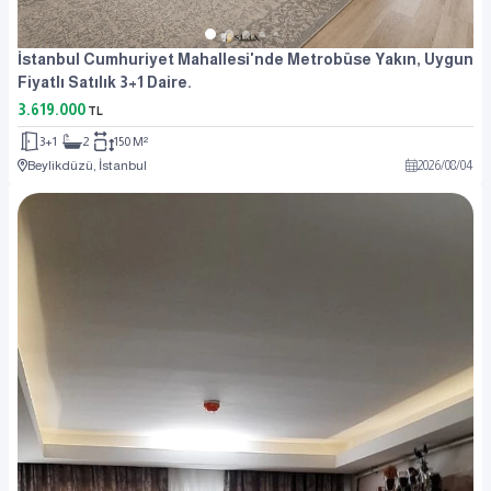
İstanbul Cumhuriyet Mahallesi'nde Metrobüse Yakın, Uygun
Fiyatlı Satılık 3+1 Daire.
3.619.000
TL
3+1
2
150 M²
Beylikdüzü, İstanbul
2026
/
08
/
04