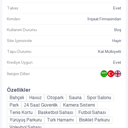
Takas
Evet
Kimden
İnşaat Firmasından
Kullanım Durumu
Boş
Site İçerisinde
Hayır
Tapu Durumu
Kat Mülkiyetli
Krediye Uygun
Evet
İletişim Dilleri
Özellikler
Bahçeli
Havuz
Otopark
Sauna
Spor Salonu
Park
24 Saat Güvenlik
Kamera Sistemi
Tenis Kortu
Basketbol Sahası
Futbol Sahası
Yürüyüş Parkuru
Türk Hamamı
Bisiklet Parkuru
Voleybol Sahası