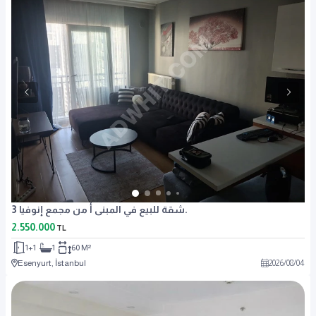
شقة للبيع في المبنى أ من مجمع إنوفيا 3.
2.550.000
TL
1+1
1
60 M²
Esenyurt, İstanbul
2026
/
08
/
04