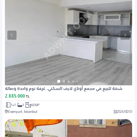
شقة للبيع في مجمع أوناي لايف السكني، غرفة نوم واحدة وصالة
2.885.000
TL
1+1
1
60 M²
Esenyurt, İstanbul
2026
/
08
/
03