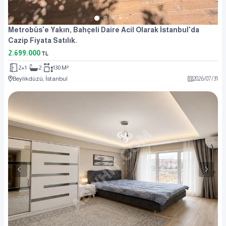
Metrobüs'e Yakın, Bahçeli Daire Acil Olarak İstanbul'da
Cazip Fiyata Satılık.
2.699.000
TL
2+1
2
130 M²
Beylikdüzü, İstanbul
2026
/
07
/
31