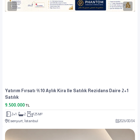
Yatırım Fırsatı %10 Aylık Kira Ile Satılık Rezidans Daire 2+1
Satılık
9.500.000
TL
2+1
2
125 M²
Esenyurt, İstanbul
2026
/
08
/
04