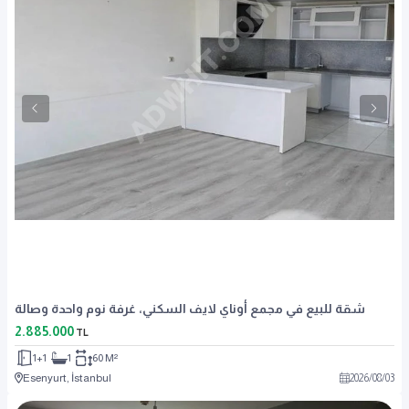
شقة للبيع في مجمع أوناي لايف السكني، غرفة نوم واحدة وصالة
2.885.000
TL
1+1
1
60 M²
Esenyurt, İstanbul
2026
/
08
/
03