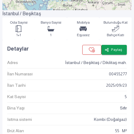
İstanbul / Beşiktaş
Oda Sayısı
Banyo Sayısı
Mobilya
Bulunduğu Kat
1+1
1
Eşyasız
Bahçe Katı
Detaylar
Paylaş
Adres
İstanbul / Beşiktaş / Dikilitaş mah.
İlan Numarası
00455277
İlan Tarihi
2025
/
09
/
23
Kat Sayısı
5
Bina Yaşı
Sıfır
Isıtma sistemi
Kombi (Doğalgaz)
Brüt Alan
55 M²