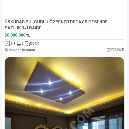
ÜSKÜDAR BULGURLU ÖZYENER DETAY SİTESİ'NDE
SATILIK 3+1 DAİRE
20.000.000
TL
3+1
2
130 M²
Üsküdar, İstanbul
2026
/
06
/
12