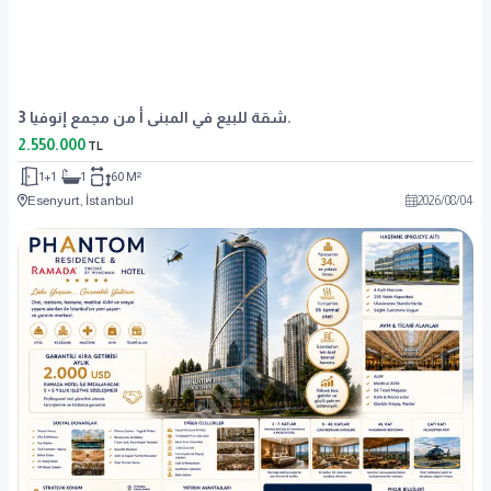
شقة للبيع في المبنى أ من مجمع إنوفيا 3.
2.550.000
TL
1+1
1
60 M²
Esenyurt, İstanbul
2026
/
08
/
04