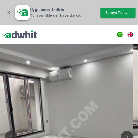
Uygulamayı indirin
Buraya Tıklayın
Tüm yeniliklerden haberdar olun