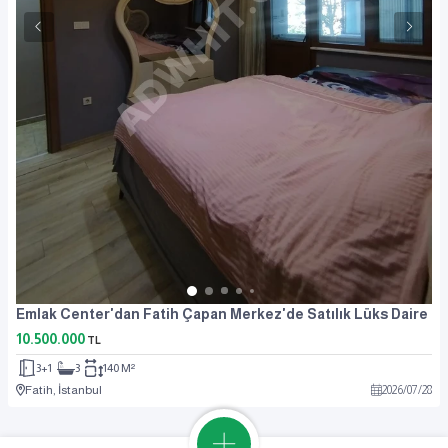
Emlak Center'dan Fatih Çapan Merkez'de Satılık Lüks Daire
10.500.000
TL
3+1
3
140 M²
Fatih, İstanbul
2026
/
07
/
28