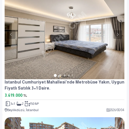
İstanbul Cumhuriyet Mahallesi'nde Metrobüse Yakın, Uygun
Fiyatlı Satılık 3+1 Daire.
3.619.000
TL
3+1
2
150 M²
Beylikdüzü, İstanbul
2026
/
08
/
04