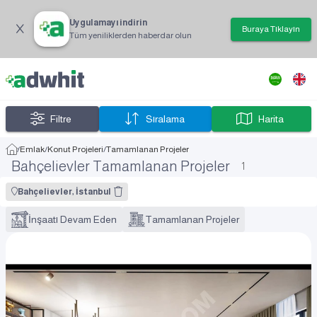
Uygulamayı indirin
Buraya Tıklayın
Tüm yeniliklerden haberdar olun
Filtre
Sıralama
Harita
/
Emlak
/
Konut Projeleri
/
Tamamlanan Projeler
Bahçelievler Tamamlanan Projeler
1
Bahçelievler, İstanbul
İnşaatı Devam Eden
Tamamlanan Projeler