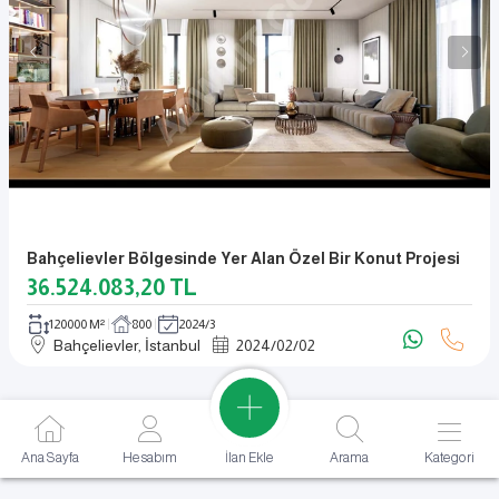
Bahçelievler Bölgesinde Yer Alan Özel Bir Konut Projesi
36.524.083,20
TL
120000 M²
800
2024/3
Bahçelievler, İstanbul
2024
/
02
/
02
İlan Ekle
Ana Sayfa
Hesabım
Arama
Kategori