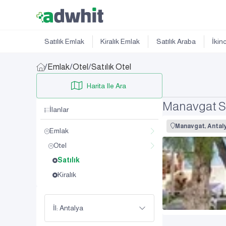
Satılık Emlak
Kiralık Emlak
Satılık Araba
İkin
/
Emlak
/
Otel
/
Satılık Otel
Harita Ile Ara
Manavgat Sa
İlanlar
Manavgat, Antal
Emlak
Otel
Satılık
Kiralık
İl: Antalya