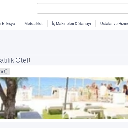
ci El Eşya
Motosiklet
İş Makineleri & Sanayi
Ustalar ve Hizme
tılık Otel
1
ya