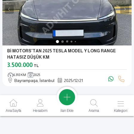
Bİ MOTORS'TAN 2025 TESLA MODEL Y LONG RANGE
HATASIZ DÜŞÜK KM
3.500.000
TL
6.318 KM
2025
Bayrampaşa, İstanbul
2025
/
12
/
21
İlan Ekle
Ana Sayfa
Hesabım
Arama
Kategori