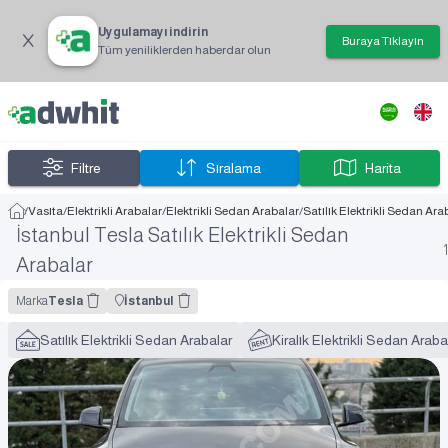
Uygulamayı indirin
Buraya Tıklayın
Tüm yeniliklerden haberdar olun
Filtre
Sıralama
Harita
/
Vasıta
/
Elektrikli Arabalar
/
Elektrikli Sedan Arabalar
/
Satılık Elektrikli Sedan Ara
İstanbul Tesla Satılık Elektrikli Sedan
1
Arabalar
Marka
Tesla
İstanbul
Satılık Elektrikli Sedan Arabalar
Kiralık Elektrikli Sedan Araba