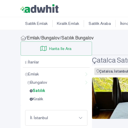
Satılık Emlak
Kiralık Emlak
Satılık Araba
İkin
/
Emlak
/
Bungalov
/
Satılık Bungalov
Harita Ile Ara
Çatalca Sat
İlanlar
Çatalca, İstanbu
Emlak
Bungalov
Satılık
Kiralık
İl: İstanbul