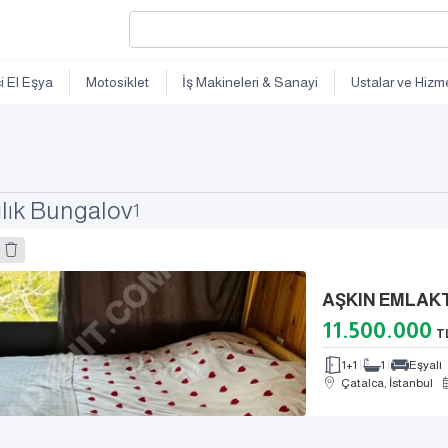
ci El Eşya
Motosiklet
İş Makineleri & Sanayi
Ustalar ve Hizme
ılık Bungalov
1
l
11.500.000
T
1+1
1
Eşyalı
Çatalca, İstanbul