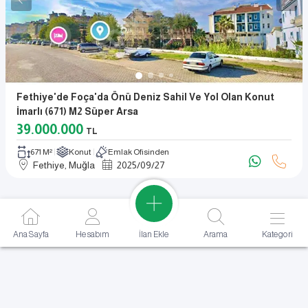
Fethiye'de Foça'da Önü Deniz Sahil Ve Yol Olan Konut
İmarlı (671) M2 Süper Arsa
39.000.000
TL
671 M²
Konut
Emlak Ofisinden
Fethiye, Muğla
2025
/
09
/
27
İlan Ekle
Ana Sayfa
Hesabım
Arama
Kategori