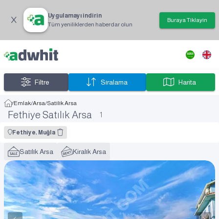
Uygulamayı indirin
Buraya Tıklayın
Tüm yeniliklerden haberdar olun
Filtre
Sıralama
Harita
/
Emlak
/
Arsa
/
Satılık Arsa
Fethiye Satılık Arsa
1
Fethiye, Muğla
Satılık Arsa
Kiralık Arsa