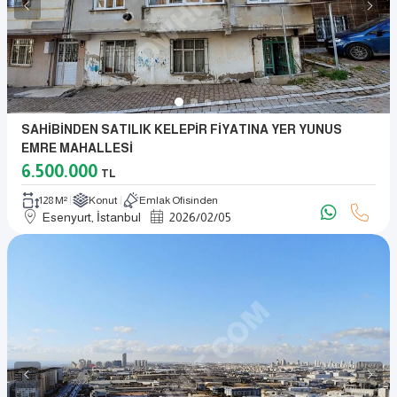
SAHİBİNDEN SATILIK KELEPİR FİYATINA YER YUNUS
EMRE MAHALLESİ
6.500.000
TL
128 M²
Konut
Emlak Ofisinden
Esenyurt, İstanbul
2026
/
02
/
05