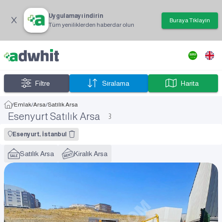
Uygulamayı indirin
Buraya Tıklayın
Tüm yeniliklerden haberdar olun
Filtre
Sıralama
Harita
/
Emlak
/
Arsa
/
Satılık Arsa
Esenyurt Satılık Arsa
3
Esenyurt, İstanbul
Satılık Arsa
Kiralık Arsa