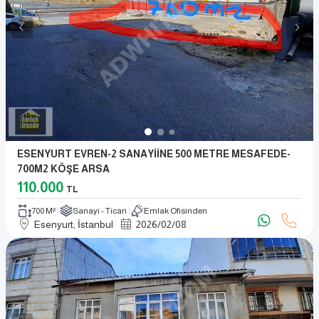
ESENYURT EVREN-2 SANAYİİNE 500 METRE MESAFEDE-
700M2 KÖŞE ARSA
110.000
TL
700 M²
Sanayi - Ticari
Emlak Ofisinden
Esenyurt, İstanbul
2026
/
02
/
08