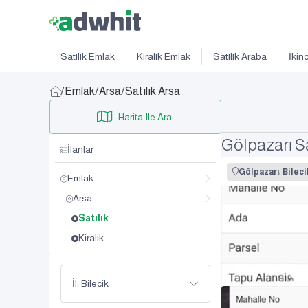
Satılık Emlak
Kiralık Emlak
Satılık Araba
İkin
/
Emlak
/
Arsa
/
Satılık Arsa
Harita Ile Ara
Gölpazarı Sa
İlanlar
Gölpazarı, Bileci
Emlak
Arsa
Satılık
Kiralık
İl: Bilecik