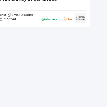
Konut
Emlak Ofisinden
2025
/
01
/
04
WhatsApp
Ara