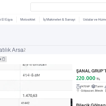
ci El Eşya
Motosiklet
İş Makineleri & Sanayi
Ustalar ve Hizme
tılık Arsa
2
k
ŞANAL GRUP'T
220.000
TL
1470 M²
Tarım
Gölpazarı, Bilecik
Bilecik Gölpaz