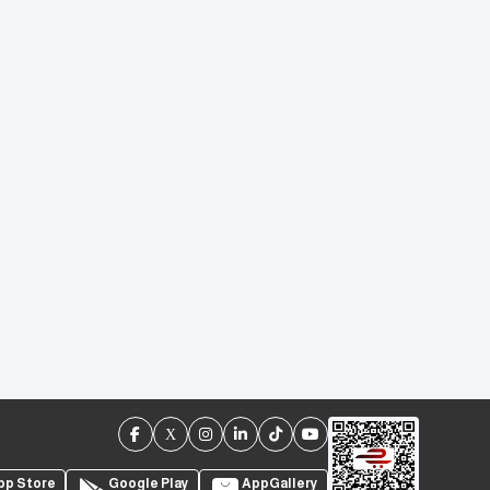
pp Store
Google Play
AppGallery