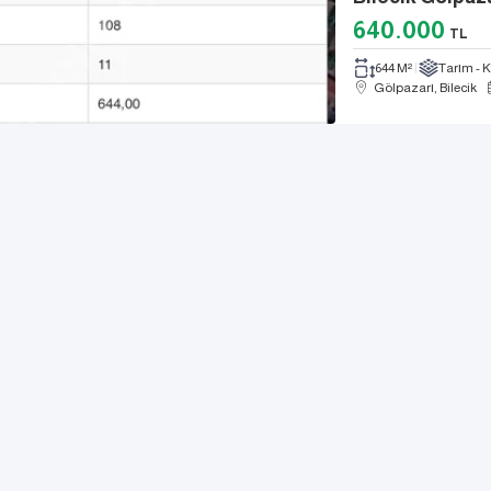
640.000
TL
644 M²
Tarım - 
Gölpazarı, Bilecik