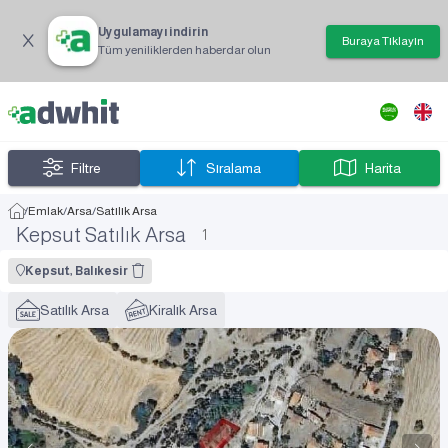
Uygulamayı indirin
Buraya Tıklayın
Tüm yeniliklerden haberdar olun
Filtre
Sıralama
Harita
/
Emlak
/
Arsa
/
Satılık Arsa
Kepsut Satılık Arsa
1
Kepsut, Balıkesir
Satılık Arsa
Kiralık Arsa