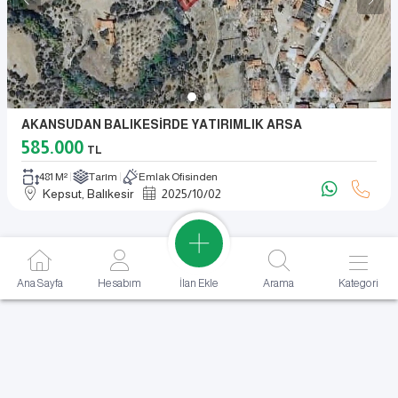
AKANSUDAN BALIKESİRDE YATIRIMLIK ARSA
585.000
TL
481 M²
Tarım
Emlak Ofisinden
Kepsut, Balıkesir
2025
/
10
/
02
İlan Ekle
Ana Sayfa
Hesabım
Arama
Kategori