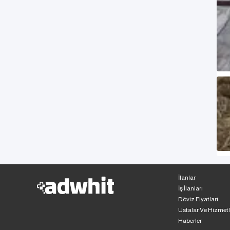
İlanlar
İş İlanları
Döviz Fiyatları
Ustalar Ve Hizmetl
Haberler