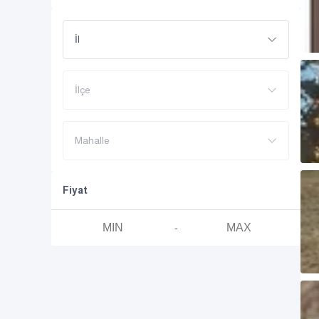
İl
İlçe
Mahalle
Fiyat
-