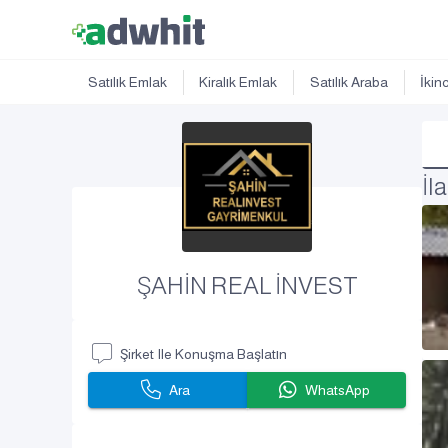
Satılık Emlak
Kiralık Emlak
Satılık Araba
İkin
İl
ŞAHİN REAL İNVEST
Şirket Ile Konuşma Başlatın
Ara
WhatsApp