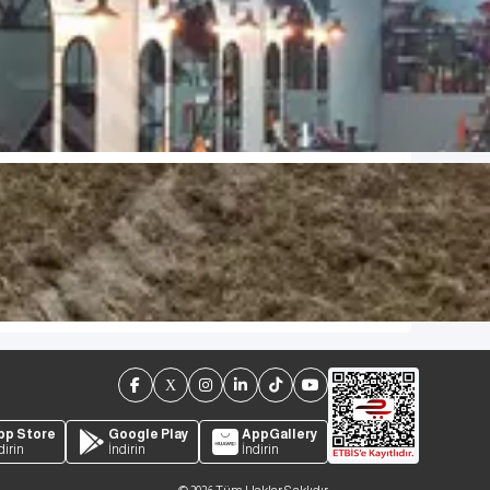
pp Store
Google Play
AppGallery
dirin
İndirin
İndirin