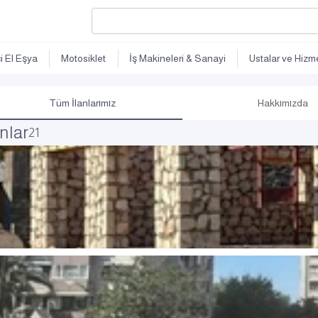
ci El Eşya
Motosiklet
İş Makineleri & Sanayi
Ustalar ve Hizme
Tüm İlanlarımız
Hakkımızda
anlar
21