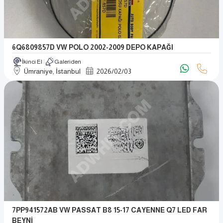
6Q6809857D VW POLO 2002-2009 DEPO KAPAĞI
İkinci El
Galeriden
Ümraniye, İstanbul
2026
/
02
/
03
7PP941572AB VW PASSAT B8 15-17 CAYENNE Q7 LED FAR
BEYNİ