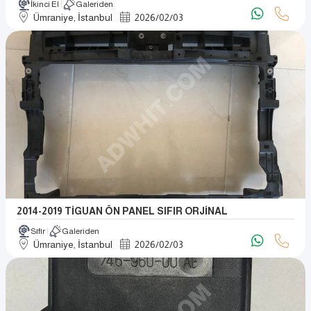
İkinci El
Galeriden
Ümraniye, İstanbul
2026
/
02
/
03
2014-2019 TİGUAN ÖN PANEL SIFIR ORJİNAL
Sıfır
Galeriden
Ümraniye, İstanbul
2026
/
02
/
03