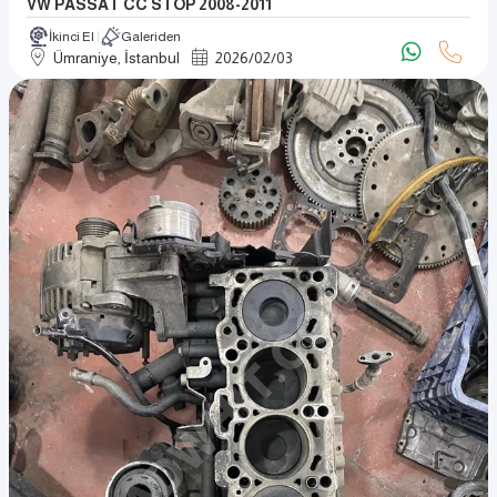
VW PASSAT CC STOP 2008-2011
İkinci El
Galeriden
Ümraniye, İstanbul
2026
/
02
/
03