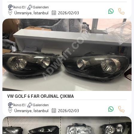
İkinci El
Galeriden
Ümraniye, İstanbul
2026
/
02
/
03
VW GOLF 6 FAR ORJİNAL ÇIKMA
İkinci El
Galeriden
Ümraniye, İstanbul
2026
/
02
/
03