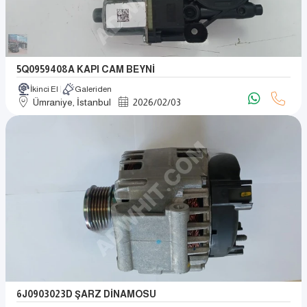
5Q0959408A KAPI CAM BEYNİ
İkinci El
Galeriden
Ümraniye, İstanbul
2026
/
02
/
03
6J0903023D ŞARZ DİNAMOSU