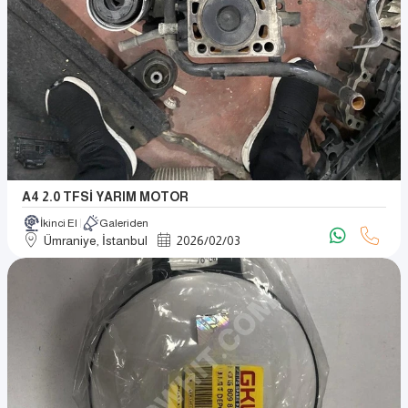
A4 2.0 TFSİ YARIM MOTOR
İkinci El
Galeriden
Ümraniye, İstanbul
2026
/
02
/
03