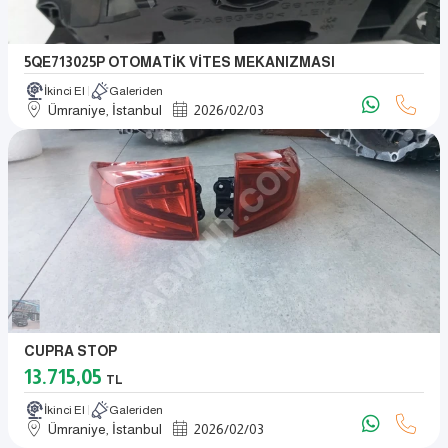
5QE713025P OTOMATİK VİTES MEKANIZMASI
İkinci El
Galeriden
Ümraniye, İstanbul
2026
/
02
/
03
CUPRA STOP
13.715,05
TL
İkinci El
Galeriden
Ümraniye, İstanbul
2026
/
02
/
03