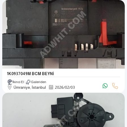
1K0937049M BCM BEYNİ
İkinci El
Galeriden
Ümraniye, İstanbul
2026
/
02
/
03