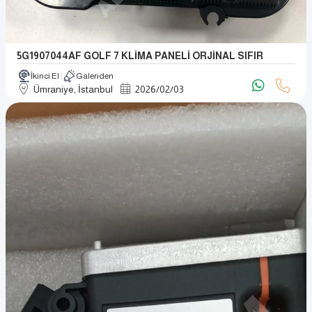
5G1907044AF GOLF 7 KLİMA PANELİ ORJİNAL SIFIR
İkinci El
Galeriden
Ümraniye, İstanbul
2026
/
02
/
03