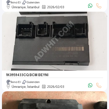
İkinci El
Galeriden
Ümraniye, İstanbul
2026
/
02
/
03
1K0959433CQ BCM BEYNİ
İkinci El
Galeriden
Ümraniye, İstanbul
2026
/
02
/
03