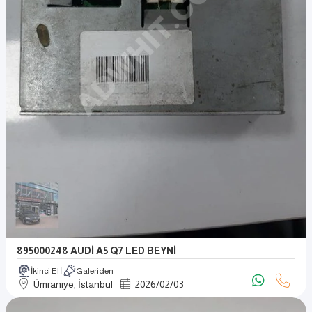
895000248 AUDİ A5 Q7 LED BEYNİ
İkinci El
Galeriden
Ümraniye, İstanbul
2026
/
02
/
03