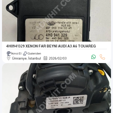
4H0941329 XENON FAR BEYNİ AUDİ A3 A6 TOUAREG
İkinci El
Galeriden
Ümraniye, İstanbul
2026
/
02
/
03