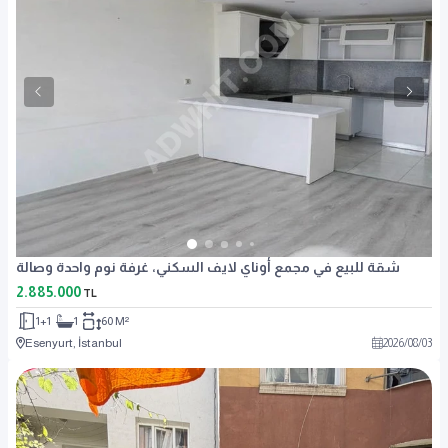
شقة للبيع في مجمع أوناي لايف السكني، غرفة نوم واحدة وصالة
2.885.000
TL
1+1
1
60 M²
Esenyurt, İstanbul
2026
/
08
/
03