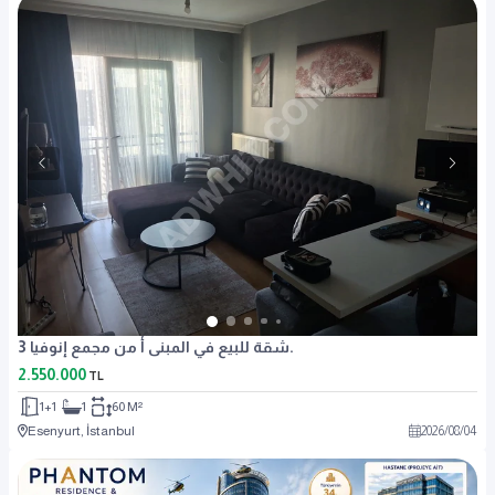
شقة للبيع في المبنى أ من مجمع إنوفيا 3.
2.550.000
TL
1+1
1
60 M²
Esenyurt, İstanbul
2026
/
08
/
04