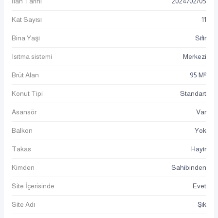
İlan Tarihi
2024
/
02
/
05
Kat Sayısı
11
Bina Yaşı
Sıfır
Isıtma sistemi
Merkezi
Brüt Alan
95 M²
Konut Tipi
Standart
Asansör
Var
Balkon
Yok
Takas
Hayır
Kimden
Sahibinden
Site İçerisinde
Evet
Site Adı
Şık