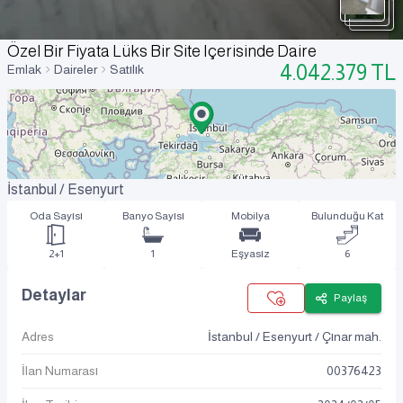
Özel Bir Fiyata Lüks Bir Site Içerisinde Daire
4.042.379
TL
Emlak
Daireler
Satılık
İstanbul / Esenyurt
Oda Sayısı
Banyo Sayısı
Mobilya
Bulunduğu Kat
2+1
1
Eşyasız
6
Detaylar
Paylaş
Adres
İstanbul / Esenyurt / Çınar mah.
İlan Numarası
00376423