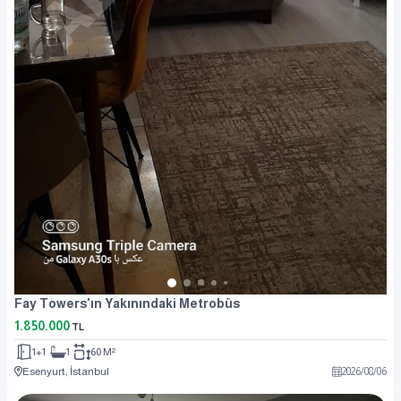
Fay Towers'ın Yakınındaki Metrobüs
1.850.000
TL
1+1
1
60 M²
Esenyurt, İstanbul
2026
/
08
/
06