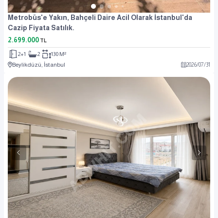
Metrobüs'e Yakın, Bahçeli Daire Acil Olarak İstanbul'da
Cazip Fiyata Satılık.
2.699.000
TL
2+1
2
130 M²
Beylikdüzü, İstanbul
2026
/
07
/
31