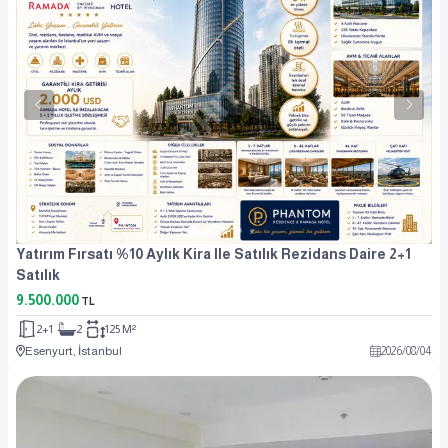
Yatırım Fırsatı %10 Aylık Kira Ile Satılık Rezidans Daire 2+1
Satılık
9.500.000
TL
2+1
2
125 M²
Esenyurt, İstanbul
2026
/
08
/
04