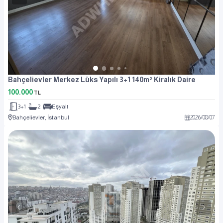
Bahçelievler Merkez Lüks Yapılı 3+1 140m² Kiralık Daire
100.000
TL
3+1
2
Eşyalı
Bahçelievler, İstanbul
2026
/
08
/
07