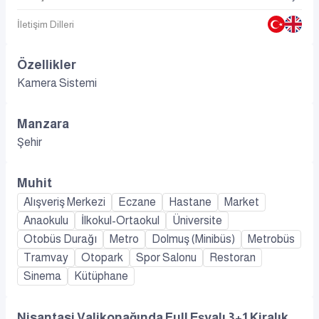
İletişim Dilleri
Özellikler
Kamera Sistemi
Manzara
Şehir
Muhit
Alışveriş Merkezi
Eczane
Hastane
Market
Anaokulu
İlkokul-Ortaokul
Üniversite
Otobüs Durağı
Metro
Dolmuş (Minibüs)
Metrobüs
Tramvay
Otopark
Spor Salonu
Restoran
Sinema
Kütüphane
Nisantasi Valikonağında Full Eşyalı 3+1 Kiralık