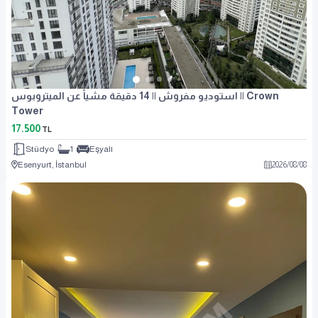
استوديو مفروش || 14 دقيقة مشياً عن الميتروبوس || Crown
Tower
17.500
TL
Stüdyo
1
Eşyalı
Esenyurt, İstanbul
2026
/
08
/
08