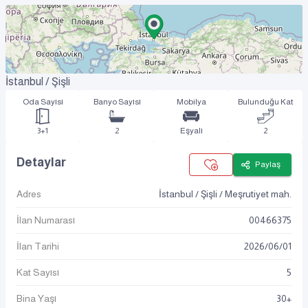
İstanbul / Şişli
Oda Sayısı
Banyo Sayısı
Mobilya
Bulunduğu Kat
3+1
2
Eşyalı
2
Detaylar
Paylaş
Adres
İstanbul / Şişli / Meşrutiyet mah.
İlan Numarası
00466375
İlan Tarihi
2026
/
06
/
01
Kat Sayısı
5
Bina Yaşı
30+