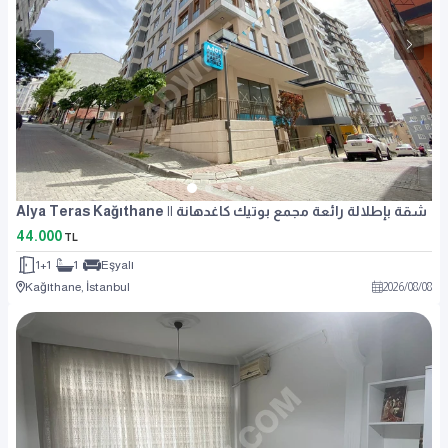
Alya Teras Kağıthane || شقة بإطلالة رائعة مجمع بوتيك كاغدهانة
44.000
TL
1+1
1
Eşyalı
Kağıthane, İstanbul
2026
/
08
/
08