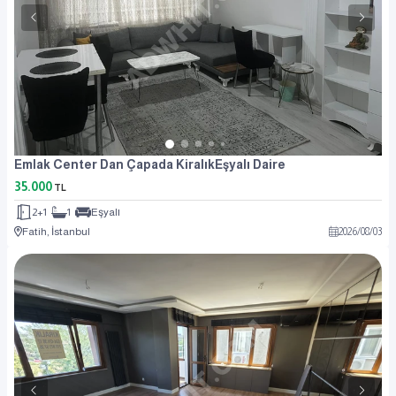
Emlak Center Dan Çapada KiralıkEşyalı Daire
35.000
TL
2+1
1
Eşyalı
Fatih, İstanbul
2026
/
08
/
03