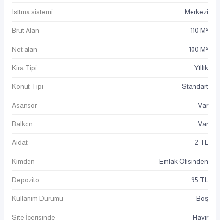
Isıtma sistemi
Merkezi
Brüt Alan
110 M²
Net alan
100 M²
Kira Tipi
Yıllık
Konut Tipi
Standart
Asansör
Var
Balkon
Var
Aidat
2 TL
Kimden
Emlak Ofisinden
Depozito
95 TL
Kullanım Durumu
Boş
Site İçerisinde
Hayır