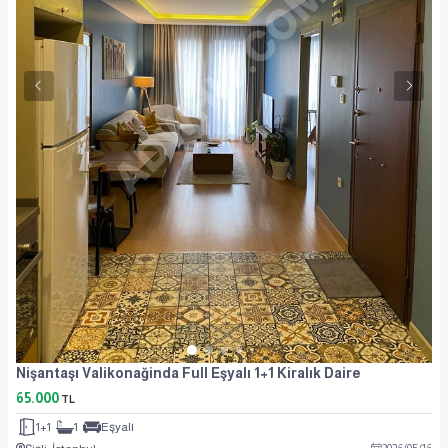
Nişantaşı Valikonağinda Full Eşyalı 1+1 Kiralık Daire
65.000
TL
1+1
1
Eşyalı