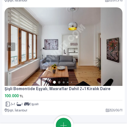
Şişli, İstanbul
2026
/
05
/
16
Şişli Bomontide Eşyalı, Masraflar Dahil 2+1 Kiralık Daire
100.000
TL
2+1
1
Eşyalı
Şişli, İstanbul
2026
/
06
/
11