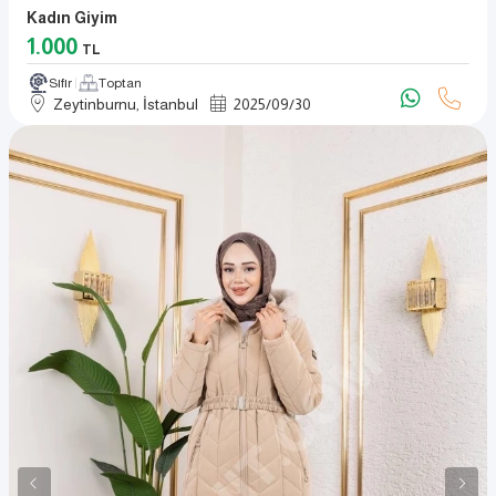
Kadın Giyim
1.000
TL
Sıfır
Toptan
Zeytinburnu, İstanbul
2025
/
09
/
30