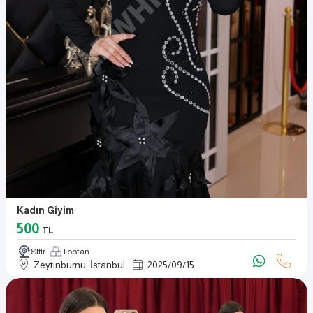
Kadın Giyim
500
TL
Sıfır
Toptan
Zeytinburnu, İstanbul
2025
/
09
/
15