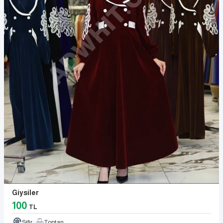
Giysiler
100
TL
Sıfır
Toptan