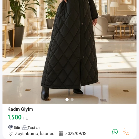
Kadın Giyim
1.500
TL
Sıfır
Toptan
Zeytinburnu, İstanbul
2025
/
09
/
18