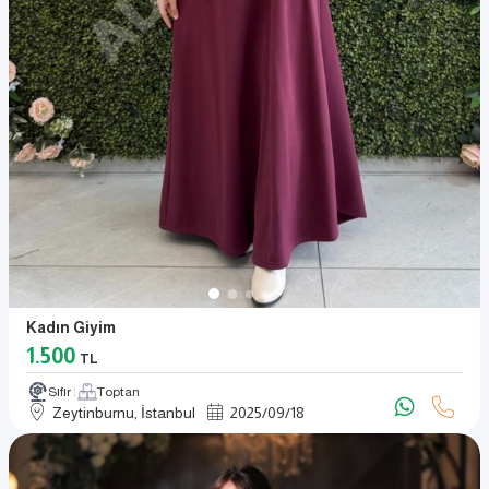
Kadın Giyim
1.500
TL
Sıfır
Toptan
Zeytinburnu, İstanbul
2025
/
09
/
18