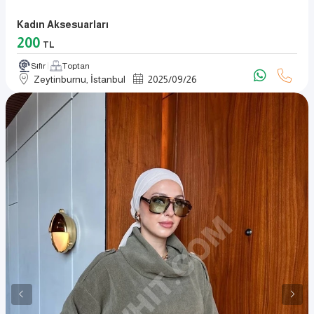
Kadın Aksesuarları
200
TL
Sıfır
Toptan
Zeytinburnu, İstanbul
2025
/
09
/
26