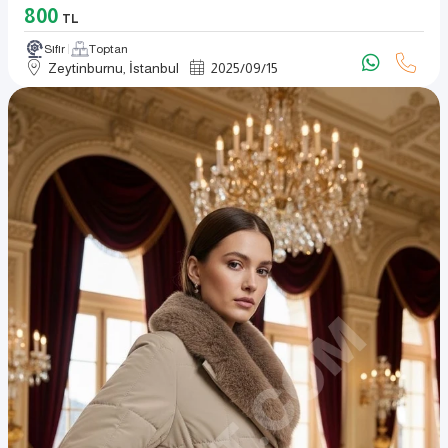
800
TL
Sıfır
Toptan
Zeytinburnu, İstanbul
2025
/
09
/
15