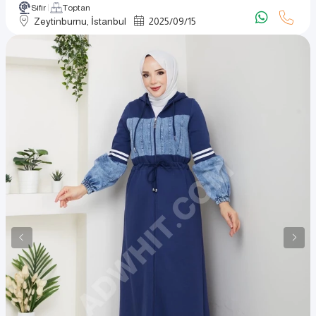
Sıfır
Toptan
Zeytinburnu, İstanbul
2025
/
09
/
15