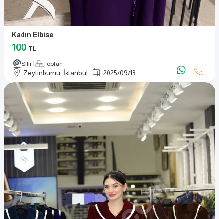
Kadın Elbise
100
TL
Sıfır
Toptan
Zeytinburnu, İstanbul
2025
/
09
/
13