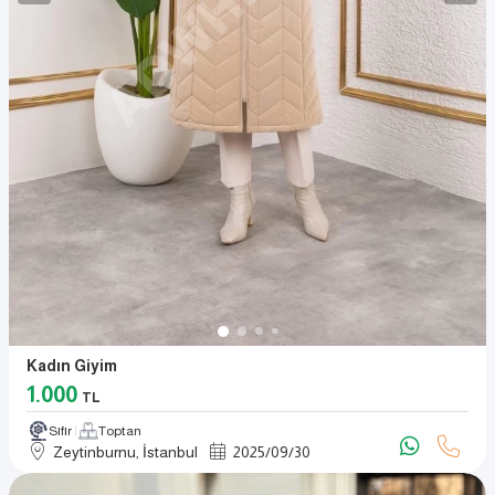
Kadın Giyim
1.000
TL
Sıfır
Toptan
Zeytinburnu, İstanbul
2025
/
09
/
30