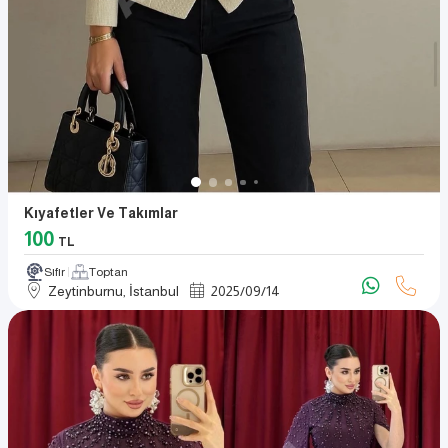
Kıyafetler Ve Takımlar
100
TL
Sıfır
Toptan
Zeytinburnu, İstanbul
2025
/
09
/
14