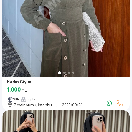
Kadın Giyim
1.000
TL
Sıfır
Toptan
Zeytinburnu, İstanbul
2025
/
09
/
26