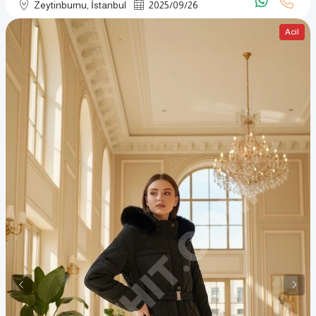
Zeytinburnu, İstanbul
2025
/
09
/
26
Acil