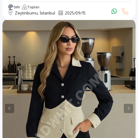
Sıfır
Toptan
Zeytinburnu, İstanbul
2025
/
09
/
15