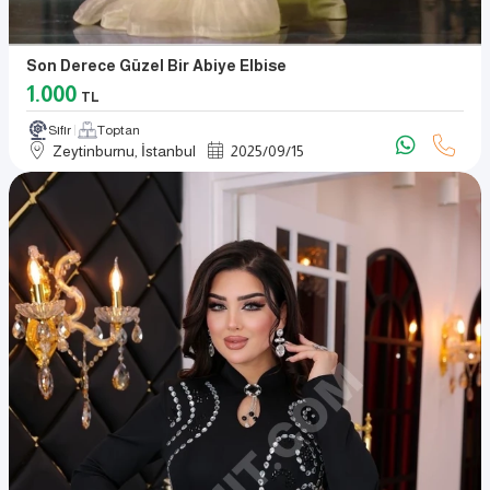
Son Derece Güzel Bir Abiye Elbise
1.000
TL
Sıfır
Toptan
Zeytinburnu, İstanbul
2025
/
09
/
15