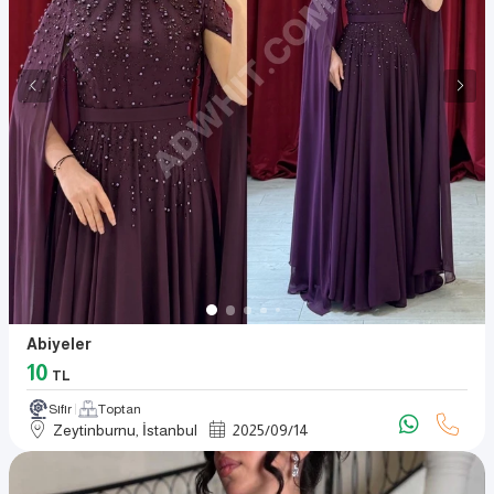
Abiyeler
10
TL
Sıfır
Toptan
Zeytinburnu, İstanbul
2025
/
09
/
14