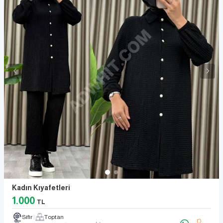
Kadın Kıyafetleri
1.000
TL
Sıfır
Toptan