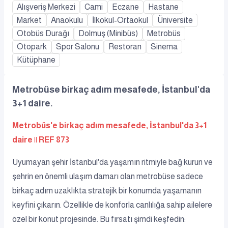
Alışveriş Merkezi
Cami
Eczane
Hastane
Market
Anaokulu
İlkokul-Ortaokul
Üniversite
Otobüs Durağı
Dolmuş (Minibüs)
Metrobüs
Otopark
Spor Salonu
Restoran
Sinema
Kütüphane
Metrobüse birkaç adım mesafede, İstanbul'da
3+1 daire.
Metrobüs'e birkaç adım mesafede, İstanbul'da 3+1
daire || REF 873
Uyumayan şehir İstanbul'da yaşamın ritmiyle bağ kurun ve
şehrin en önemli ulaşım damarı olan metrobüse sadece
birkaç adım uzaklıkta stratejik bir konumda yaşamanın
keyfini çıkarın. Özellikle de konforla canlılığa sahip ailelere
özel bir konut projesinde. Bu fırsatı şimdi keşfedin: