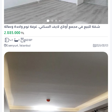
شقة للبيع في مجمع أوناي لايف السكني، غرفة نوم واحدة وصالة
2.885.000
TL
1+1
1
60 M²
Esenyurt, İstanbul
2026
/
08
/
03