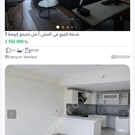
شقة للبيع في المبنى أ من مجمع إنوفيا 3.
2.550.000
TL
1+1
1
60 M²
Esenyurt, İstanbul
2026
/
08
/
04