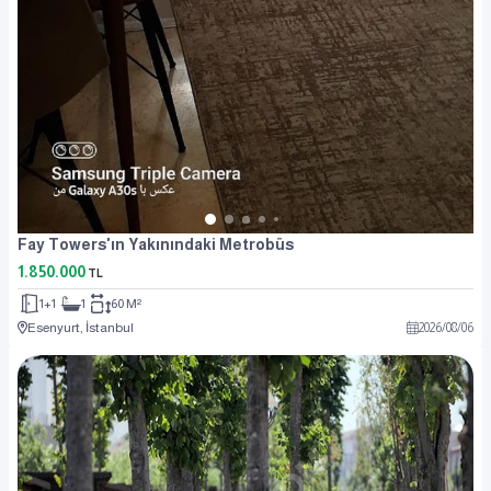
Fay Towers'ın Yakınındaki Metrobüs
1.850.000
TL
1+1
1
60 M²
Esenyurt, İstanbul
2026
/
08
/
06