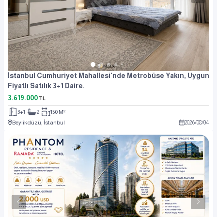
İstanbul Cumhuriyet Mahallesi'nde Metrobüse Yakın, Uygun
Fiyatlı Satılık 3+1 Daire.
3.619.000
TL
3+1
2
150 M²
Beylikdüzü, İstanbul
2026
/
08
/
04