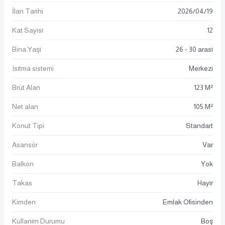
İlan Tarihi
2026
/
04
/
19
Kat Sayısı
12
Bina Yaşı
26 - 30 arası
Isıtma sistemi
Merkezi
Brüt Alan
123 M²
Net alan
105 M²
Konut Tipi
Standart
Asansör
Var
Balkon
Yok
Takas
Hayır
Kimden
Emlak Ofisinden
Kullanım Durumu
Boş