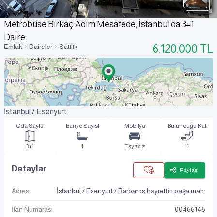
Metrobüse Birkaç Adım Mesafede, İstanbul'da 3+1
Daire.
6.120.000
TL
Emlak
Daireler
Satılık
İstanbul / Esenyurt
Oda Sayısı
Banyo Sayısı
Mobilya
Bulunduğu Kat
3+1
1
Eşyasız
11
Detaylar
Paylaş
Adres
İstanbul / Esenyurt / Barbaros hayrettin paşa mah.
İlan Numarası
00466146