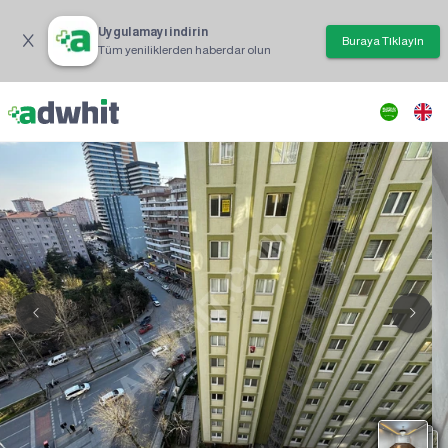
Uygulamayı indirin
Buraya Tıklayın
Tüm yeniliklerden haberdar olun