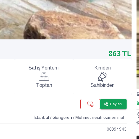
863
TL
Satış Yöntemi
Kimden
Toptan
Sahibinden
B
Paylaş
İstanbul / Güngören / Mehmet nesih özmen mah.
00394945