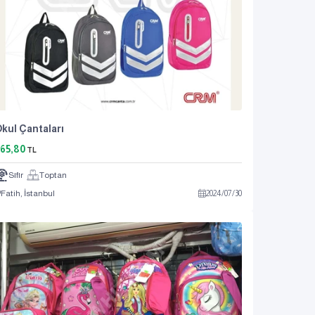
kul Çantaları
65,80
TL
Sıfır
Toptan
Fatih, İstanbul
2024
/
07
/
30