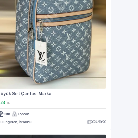
üyük Sırt Çantası Marka
823
TL
Sıfır
Toptan
Güngören, İstanbul
2024
/
10
/
20