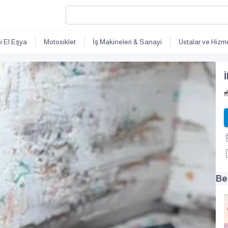
ci El Eşya
Motosiklet
İş Makineleri & Sanayi
Ustalar ve Hizme
İ
Be