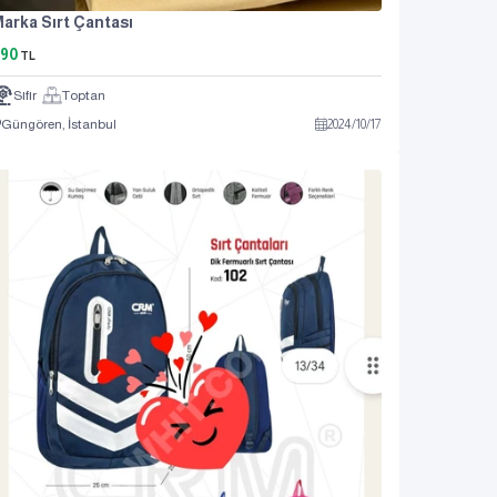
arka Sırt Çantası
90
TL
Sıfır
Toptan
Güngören, İstanbul
2024
/
10
/
17