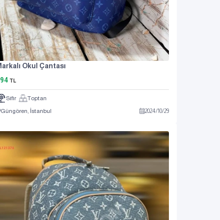
arkalı Okul Çantası
794
TL
Sıfır
Toptan
Güngören, İstanbul
2024
/
10
/
29