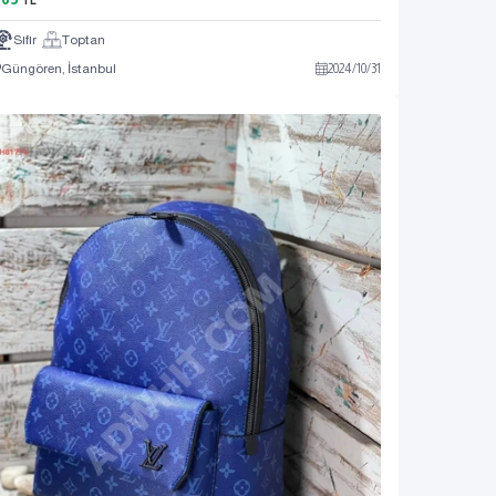
TL
Sıfır
Toptan
Güngören, İstanbul
2024
/
10
/
31