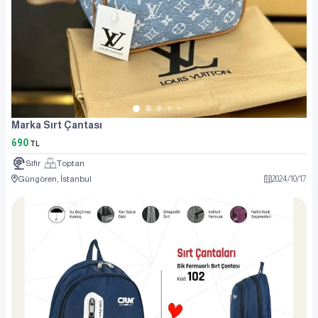
Marka Sırt Çantası
690
TL
Sıfır
Toptan
Güngören, İstanbul
2024
/
10
/
17