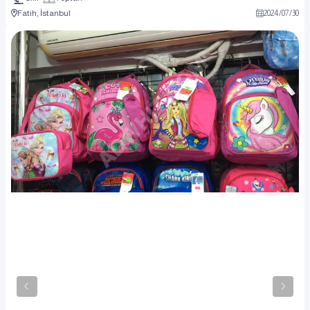
Fatih, İstanbul
2024
/
07
/
30