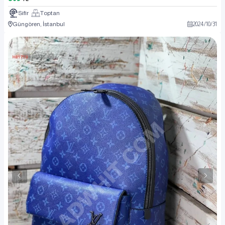
Sıfır
Toptan
Güngören, İstanbul
2024
/
10
/
31