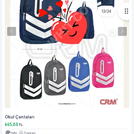
Okul Çantaları
665,80
TL
Sıfır
Toptan