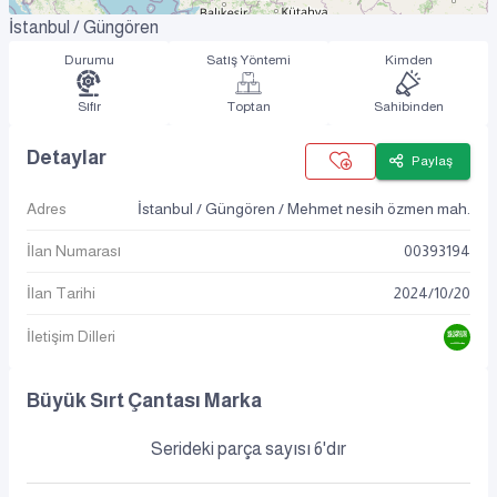
İstanbul / Güngören
Durumu
Satış Yöntemi
Kimden
Sıfır
Toptan
Sahibinden
Detaylar
Paylaş
Adres
İstanbul / Güngören / Mehmet nesih özmen mah.
İlan Numarası
00393194
İlan Tarihi
2024
/
10
/
20
İletişim Dilleri
Büyük Sırt Çantası Marka
Serideki parça sayısı 6'dır