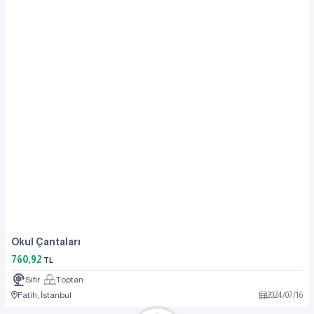
Okul Çantaları
760,92
TL
Sıfır
Toptan
Fatih, İstanbul
2024
/
07
/
16