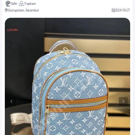
Sıfır
Toptan
Güngören, İstanbul
2024
/
10
/
27