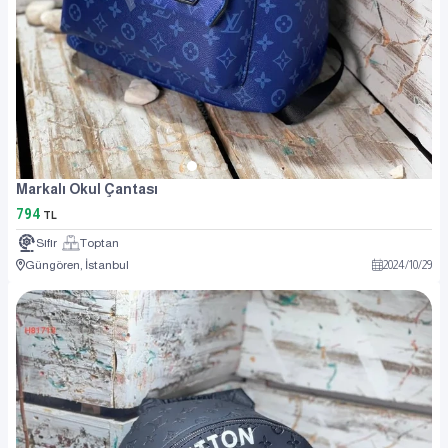
Markalı Okul Çantası
794
TL
Sıfır
Toptan
Güngören, İstanbul
2024
/
10
/
29