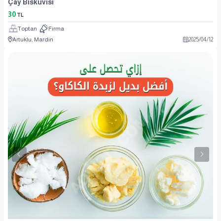
Çay Bisküvisi
30
TL
Toptan
Firma
Artuklu, Mardin
2025
/
04
/
12