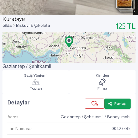
Kurabiye
125
TL
Gıda
Bisküvi & Çikolata
Gaziantep / Şehitkamil
Satış Yöntemi
Kimden
Toptan
Firma
Detaylar
Paylaş
Adres
Gaziantep / Şehitkamil / Sanayi mah.
İlan Numarası
00423345