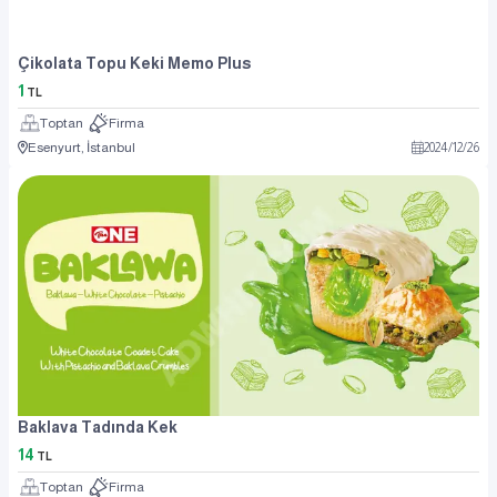
Çikolata Topu Keki Memo Plus
1
TL
Toptan
Firma
Esenyurt, İstanbul
2024
/
12
/
26
Baklava Tadında Kek
14
TL
Toptan
Firma