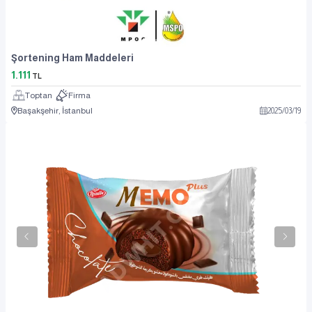
Şortening Ham Maddeleri
1.111
TL
Toptan
Firma
Başakşehir, İstanbul
2025
/
03
/
19