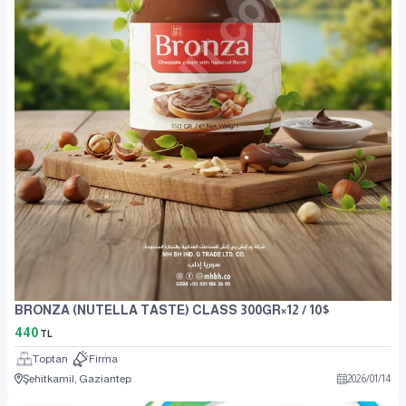
BRONZA (NUTELLA TASTE) CLASS 300GR×12 / 10$
440
TL
Toptan
Firma
Şehitkamil, Gaziantep
2026
/
01
/
14