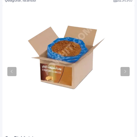
Bağcılar, İstanbul
2025
/
05
/
03