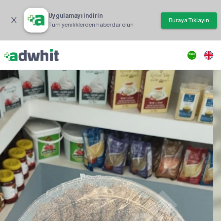
Uygulamayı indirin
Buraya Tıklayın
Tüm yeniliklerden haberdar olun