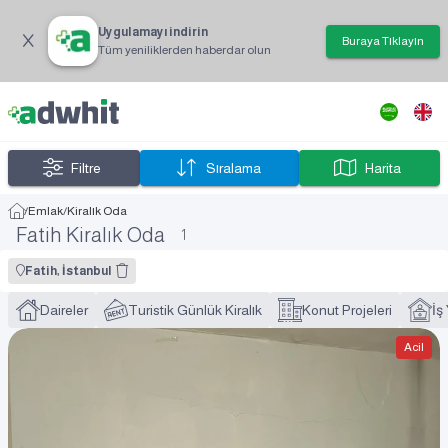
Uygulamayı indirin
Buraya Tıklayın
Tüm yeniliklerden haberdar olun
Filtre
Sıralama
Harita
/
Emlak
/
Kiralık Oda
Fatih Kiralık Oda
1
Fatih, İstanbul
Daireler
Turistik Günlük Kiralık
Konut Projeleri
İş
Acil